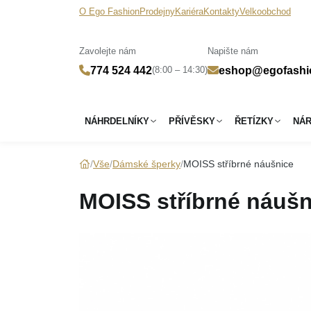
O Ego Fashion
Prodejny
Kariéra
Kontakty
Velkoobchod
Zavolejte nám
Napište nám
(8:00 – 14:30)
774 524 442
eshop@egofashi
NÁHRDELNÍKY
PŘÍVĚSKY
ŘETÍZKY
NÁ
Vše
Dámské šperky
MOISS stříbrné náušnice
MOISS stříbrné náušn