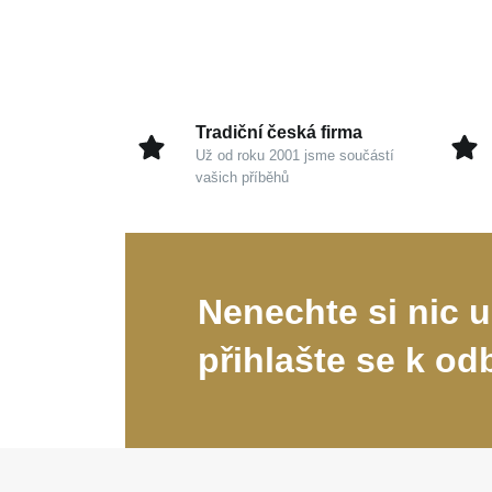
Tradiční česká firma
Už od roku 2001 jsme součástí
vašich příběhů
Nenechte si nic u
přihlašte se k od