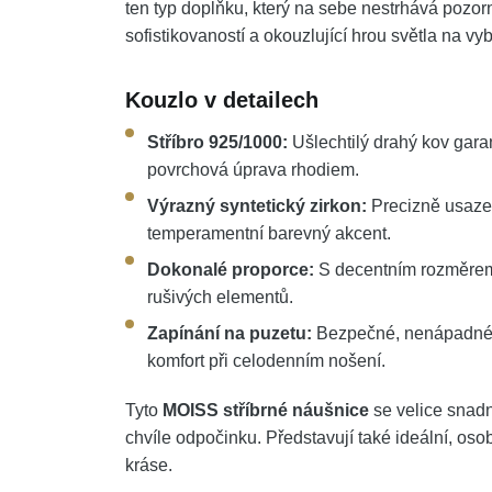
ten typ doplňku, který na sebe nestrhává pozor
sofistikovaností a okouzlující hrou světla na v
Kouzlo v detailech
Stříbro 925/1000:
Ušlechtilý drahý kov garan
povrchová úprava rhodiem.
Výrazný syntetický zirkon:
Precizně usazen
temperamentní barevný akcent.
Dokonalé proporce:
S decentním rozměrem 
rušivých elementů.
Zapínání na puzetu:
Bezpečné, nenápadné a
komfort při celodenním nošení.
Tyto
MOISS stříbrné náušnice
se velice snadn
chvíle odpočinku. Představují také ideální, oso
kráse.