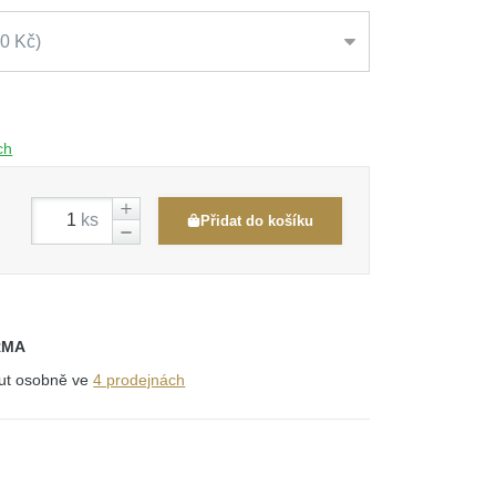
00 Kč
ch
ks
Přidat do košíku
RMA
out osobně ve
4 prodejnách