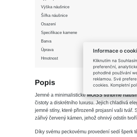
Výška náušnice
Šířka náušnice
Osazení
Specifikace kamene
Barva
Úprava
Informace o cook
Hmotnost
Kliknutím na Souhlasí
preferenční, analytic
pohodlné používání we
reklamou. Své prefere
Popis
cookies. Kompletní poli
Jemné a minimalistické
MOISS stříbrné náušn
čistoty a diskrétního luxusu. Jejich chladivá e
jemné stíny, které přirozeně projasní vaši tvá
zářivý červený kámen, jehož ohnivý odstín tvoří
Díky svému peckovému provedení sedí šperk tě