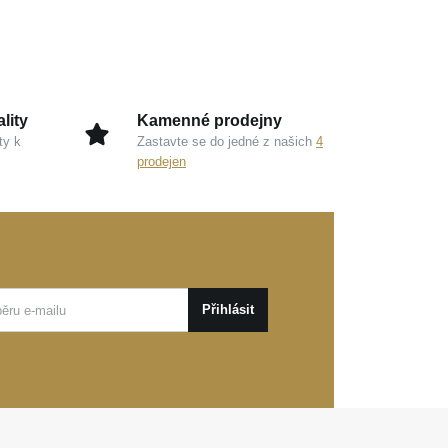
lity
Kamenné prodejny
ty k
Zastavte se do jedné z našich
4
prodejen
Přihlásit