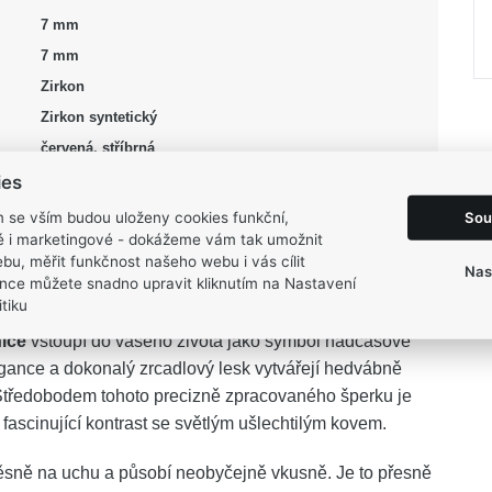
7 mm
7 mm
Zirkon
Zirkon syntetický
červená, stříbrná
Lesk, Rhodium
ies
1,9 g
Sou
m se vším budou uloženy cookies funkční,
ké i marketingové - dokážeme vám tak umožnit
bu, měřit funkčnost našeho webu i vás cílit
Nas
nce můžete snadno upravit kliknutím na Nastavení
tiku
ice
vstoupí do vašeho života jako symbol nadčasové
legance a dokonalý zrcadlový lesk vytvářejí hedvábně
ř. Středobodem tohoto precizně zpracovaného šperku je
 fascinující kontrast se světlým ušlechtilým kovem.
sně na uchu a působí neobyčejně vkusně. Je to přesně