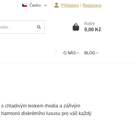
Česko
Přihlášení
/
Registrace
Košík
0
0,00 Kč
O NÁS
BLOG
e
s chladivým leskem rhodia a zářivým
armonii diskrétního luxusu pro váš každý