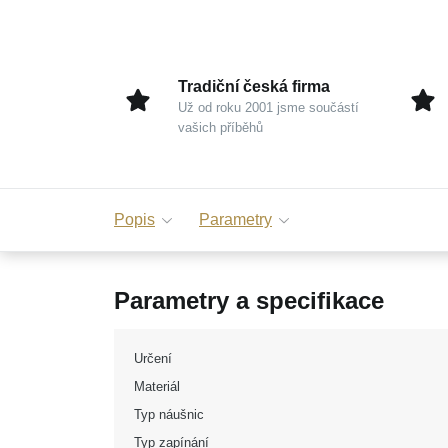
Tradiční česká firma
Už od roku 2001 jsme součástí
vašich příběhů
Popis
Parametry
Parametry a specifikace
Určení
Materiál
Typ náušnic
Typ zapínání