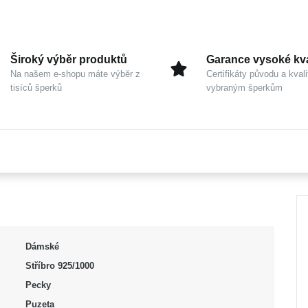
Široký výběr produktů
Garance vysoké kva
Na našem e-shopu máte výběr z
Certifikáty původu a kvali
tisíců šperků
vybraným šperkům
Dámské
Stříbro 925/1000
Pecky
Puzeta