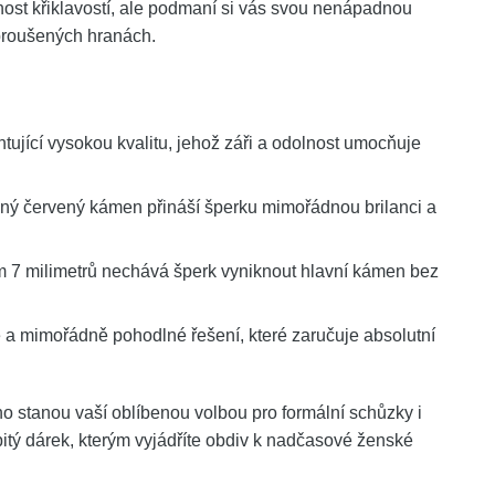
nost křiklavostí, ale podmaní si vás svou nenápadnou
ybroušených hranách.
tující vysokou kvalitu, jehož záři a odolnost umocňuje
ý červený kámen přináší šperku mimořádnou brilanci a
7 milimetrů nechává šperk vyniknout hlavní kámen bez
 mimořádně pohodlné řešení, které zaručuje absolutní
o stanou vaší oblíbenou volbou pro formální schůzky i
bitý dárek, kterým vyjádříte obdiv k nadčasové ženské