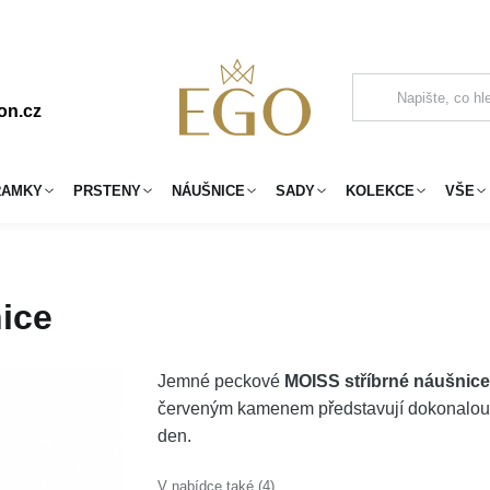
on.cz
RAMKY
PRSTENY
NÁUŠNICE
SADY
KOLEKCE
VŠE
ice
Jemné peckové
MOISS stříbrné náušnic
červeným kamenem představují dokonalou h
den.
V nabídce také (4)