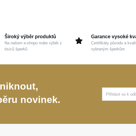
Široký výběr produktů
Garance vysoké kva
Na našem e-shopu máte výběr z
Certifikáty původu a kvali
tisíců šperků
vybraným šperkům
niknout,
běru novinek.