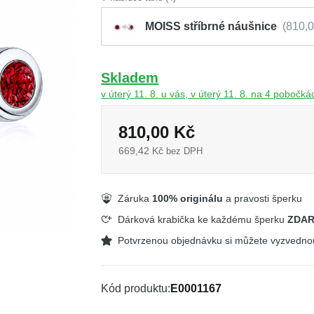
MOISS stříbrné náušnice
810,
Skladem
v úterý 11. 8. u vás, v úterý 11. 8. na 4 pobočká
810,00 Kč
669,42 Kč
bez DPH
Záruka
100% originálu
a pravosti šperku
Dárková krabička ke každému šperku
ZDA
Potvrzenou objednávku si můžete vyzvedn
Kód produktu
E0001167