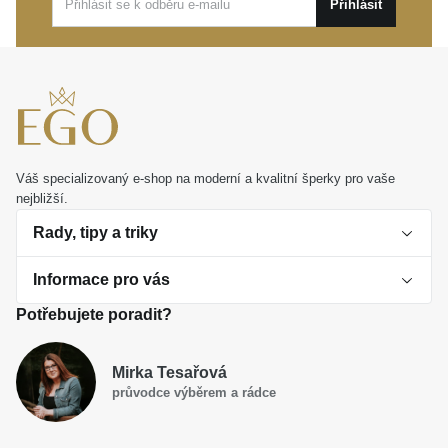
Přihlásit
Váš specializovaný e-shop na moderní a kvalitní šperky pro vaše
nejbližší.
Rady, tipy a triky
Informace pro vás
O perlách
Potřebujete poradit?
Jak vybrat perlový šperk
Doprava a platba Česká republika
Dárková inspirace
Mirka Tesařová
Obchodní podmínky
průvodce výběrem a rádce
Smaltované a korálkové šperky jako trend
Reklamační řád