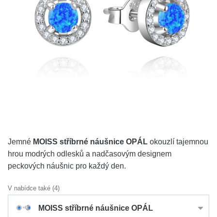
KOLEKCE
VŠE
O NÁS
BLOG
Vyberte region
Česko
Slovensko
Jemné
MOISS stříbrné náušnice OPÁL
okouzlí tajemnou
hrou modrých odlesků a nadčasovým designem
peckových náušnic pro každý den.
V nabídce také (4)
MOISS stříbrné náušnice OPÁL