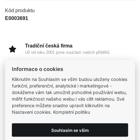
Kód produktu
E0003691
Tradiční česká firma
Už od roku 2001 jsme součástí vašich příběhů
Informace o cookies
Široký výběr produktů
Na našem e-shopu máte výběr z tisíců šperků
Kliknutím na Souhlasím se vším budou uloženy cookies
funkční, preferenční, analytické i marketingové -
dokážeme vám tak umožnit pohodlné používání webu,
Garance vysoké kvality
měřit funkčnost našeho webu i vás cílit reklamou. Své
Certifikáty původu a kvality k vybraným šperkům
preference můžete snadno upravit kliknutím na
Nastavení cookies. Kompletní politiku
Kamenné prodejny
Zastavte se do jedné z našich
4 prodejen
Souhlasím se vším