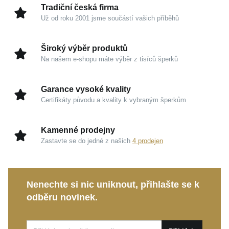
Tradiční česká firma
Hmotnost
1,8 g
Už od roku 2001 jsme součástí vašich příběhů
Proč si je zamilujete
Rodiované stříbro 925/1000:
Ušlechtilý drahý kov
Široký výběr produktů
s jasným zrcadlovým odleskem, který si
Na našem e-shopu máte výběr z tisíců šperků
dlouhodobě uchovává svou krásu.
Modrý opál a zářivé zirkony:
Unikátní spojení
Garance vysoké kvality
symbolizující vnitřní klid, intuici a osobitou
Certifikáty původu a kvality k vybraným šperkům
inspiraci.
Pohodlné zapínání na puzetu:
Bezpečné a
Kamenné prodejny
přiléhavé provedení ideální pro celodenní
Zastavte se do jedné z našich
4 prodejen
komfortní nošení.
Tyto jemné náušnice se stanou vaším oblíbeným
Nenechte si nic uniknout, přihlašte se k
doplňkem pro všední i sváteční okamžiky a poslouží
odběru novinek.
také jako nádherný dárek z lásky.