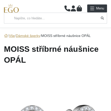
0
Menu
Hlavní kategorie
NÁHRDELNÍKY
Vše
Dámské šperky
MOISS stříbrné náušnice OPÁL
PŘÍVĚSKY
MOISS stříbrné náušnice
ŘETÍZKY
OPÁL
NÁRAMKY
PRSTENY
NÁUŠNICE
SADY