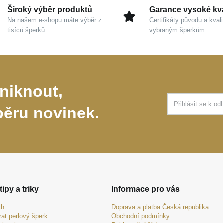
Široký výběr produktů
Garance vysoké kva
Na našem e-shopu máte výběr z
Certifikáty původu a kvali
tisíců šperků
vybraným šperkům
niknout,
běru novinek.
tipy a triky
Informace pro vás
ch
Doprava a platba Česká republika
rat perlový šperk
Obchodní podmínky