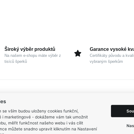
Široký výběr produktů
Garance vysoké kva
Na našem e-shopu máte výběr z
Certifikáty původu a kvali
tisíců šperků
vybraným šperkům
ies
Sou
m se vším budou uloženy cookies funkční,
ké i marketingové - dokážeme vám tak umožnit
bu, měřit funkčnost našeho webu i vás cílit
Nas
nce můžete snadno upravit kliknutím na Nastavení
Dámské