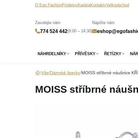
O Ego Fashion
Prodejny
Kariéra
Kontakty
Velkoobchod
Zavolejte nám
Napište nám
(8:00 – 14:30)
774 524 442
eshop@egofashi
NÁHRDELNÍKY
PŘÍVĚSKY
ŘETÍZKY
NÁ
Vše
Dámské šperky
MOISS stříbrné náušnice K
MOISS stříbrné náuš