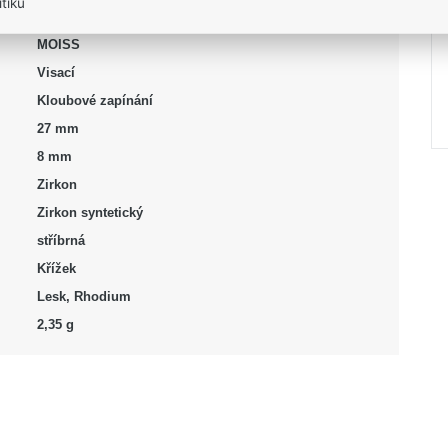
tiku
Stříbro 925/1000
MOISS
Visací
Kloubové zapínání
27 mm
8 mm
Zirkon
Zirkon syntetický
stříbrná
Křížek
Lesk, Rhodium
2,35 g