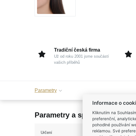
Tradiční česká firma
Už od roku 2001 jsme součástí
vašich příběhů
Parametry
Informace o cook
Kliknutím na Souhlasí
Parametry a specifikace
preferenční, analytic
pohodlné používání we
reklamou. Své prefere
Určení