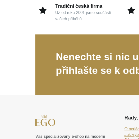
Tradiční česká firma
Už od roku 2001 jsme součástí
vašich příběhů
Nenechte si nic u
přihlašte se k od
Rady, 
O perlá
Jak vyb
Váš specializovaný e-shop na moderní