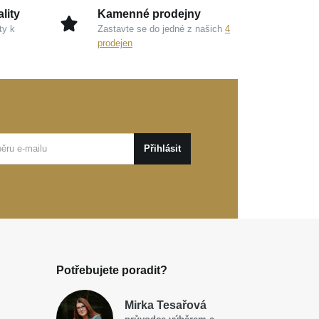
lity
Kamenné prodejny
ty k
Zastavte se do jedné z našich
4
prodejen
Přihlásit
Potřebujete poradit?
Mirka Tesařová