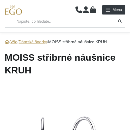
0
Menu
Hlavní kategorie
NÁHRDELNÍKY
Vše
Dámské šperky
MOISS stříbrné náušnice KRUH
PŘÍVĚSKY
MOISS stříbrné náušnice
ŘETÍZKY
KRUH
NÁRAMKY
PRSTENY
NÁUŠNICE
SADY