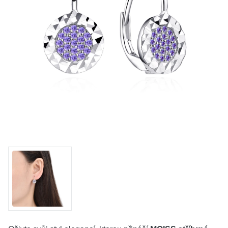
KOLEKCE
VŠE
O NÁS
BLOG
Vyberte region
Česko
Slovensko