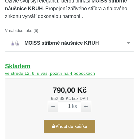
Oživte svůj styl elegancí, kterou přináší
MOISS stříbrné
náušnice KRUH
. Propojení zářivého stříbra a fialového
zirkonu vytváří dokonalou harmonii.
V nabídce také (6)
MOISS stříbrné náušnice KRUH
Skladem
ve středu 12. 8. u vás, pozítří na 4 pobočkách
790,00 Kč
652,89 Kč
bez DPH
ks
Přidat do košíku