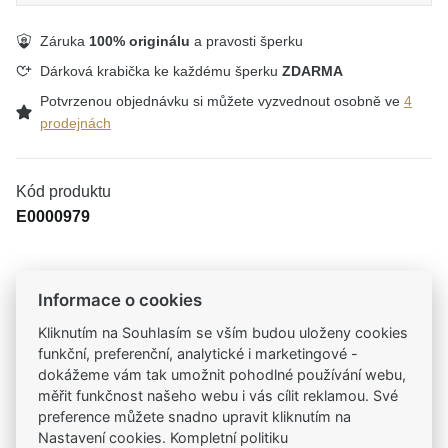
Záruka
100% originálu
a pravosti šperku
Dárková krabička ke každému šperku
ZDARMA
Potvrzenou objednávku si můžete vyzvednout osobně ve
4
prodejnách
Kód produktu
E0000979
Informace o cookies
Tradiční česká firma
Už od roku 2001 jsme součástí vašich příběhů
Kliknutím na Souhlasím se vším budou uloženy cookies
funkční, preferenční, analytické i marketingové -
dokážeme vám tak umožnit pohodlné používání webu,
Široký výběr produktů
měřit funkčnost našeho webu i vás cílit reklamou. Své
Na našem e-shopu máte výběr z tisíců šperků
preference můžete snadno upravit kliknutím na
Nastavení cookies. Kompletní politiku