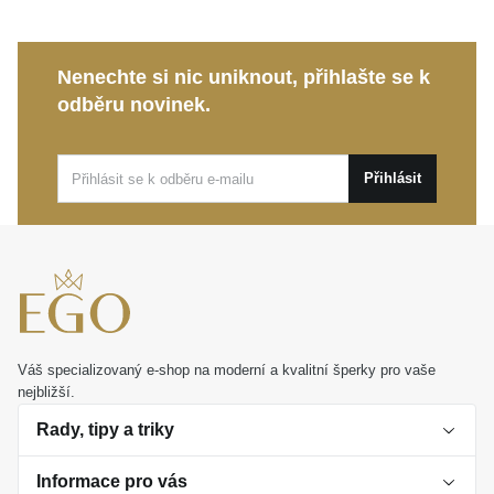
upoutá pozornost.
Zapínání na dámský patent:
Tradiční klapka
zaručuje maximální bezpečnost, pohodlné nošení
Nenechte si nic uniknout, přihlašte se k
a snadnou manipulaci.
odběru novinek.
MOISS stříbrné náušnice KRUH
jsou dokonalou
volbou pro výjimečné společenské události i jako
Přihlásit
nádherný dárek, který vyjádří hlubokou emoci.
Váš specializovaný e-shop na moderní a kvalitní šperky pro vaše
nejbližší.
Rady, tipy a triky
Informace pro vás
O perlách