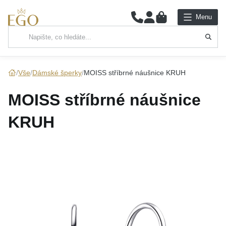
0
Menu
Hlavní kategorie
NÁHRDELNÍKY
Vše
Dámské šperky
MOISS stříbrné náušnice KRUH
PŘÍVĚSKY
MOISS stříbrné náušnice
ŘETÍZKY
KRUH
NÁRAMKY
PRSTENY
NÁUŠNICE
SADY