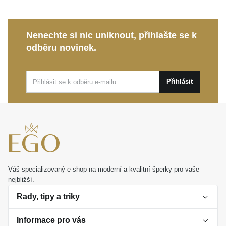
celodenním nošení.
Symbolika kruhu:
Nadčasový motiv vyjadřuje
celistvost, rovnováhu a přirozený rytmus života.
Nenechte si nic uniknout, přihlašte se k
odběru novinek.
Tyto
náušnice MOISS KRUH
jsou skvělou volbou
pro výjimečné společenské události i jako osobitý
doplněk každodenního outfitu. Představují také
Přihlásit
nádherný dárek, který potěší každou ženu milující
vkusný luxus.
Váš specializovaný e-shop na moderní a kvalitní šperky pro vaše
nejbližší.
Rady, tipy a triky
Informace pro vás
O perlách