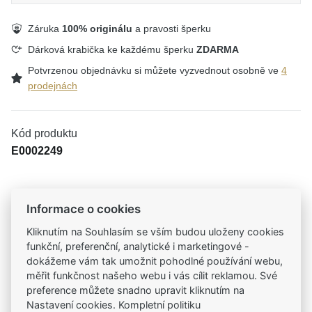
Záruka
100% originálu
a pravosti šperku
Dárková krabička ke každému šperku
ZDARMA
Potvrzenou objednávku si můžete vyzvednout osobně ve
4
prodejnách
Kód produktu
E0002249
Informace o cookies
Tradiční česká firma
Už od roku 2001 jsme součástí vašich příběhů
Kliknutím na Souhlasím se vším budou uloženy cookies
funkční, preferenční, analytické i marketingové -
dokážeme vám tak umožnit pohodlné používání webu,
Široký výběr produktů
měřit funkčnost našeho webu i vás cílit reklamou. Své
Na našem e-shopu máte výběr z tisíců šperků
preference můžete snadno upravit kliknutím na
Nastavení cookies. Kompletní politiku