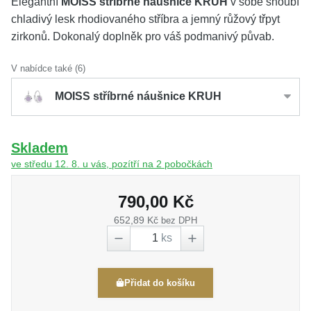
Elegantní
MOISS stříbrné náušnice KRUH
v sobě snoubí
chladivý lesk rhodiovaného stříbra a jemný růžový třpyt
zirkonů. Dokonalý doplněk pro váš podmanivý půvab.
V nabídce také (6)
MOISS stříbrné náušnice KRUH
Skladem
ve středu 12. 8. u vás, pozítří na 2 pobočkách
790,00 Kč
652,89 Kč
bez DPH
ks
Přidat do košíku