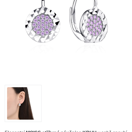
KOLEKCE
VŠE
O NÁS
BLOG
Vyberte region
Česko
Slovensko