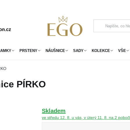
on.cz
RAMKY
PRSTENY
NÁUŠNICE
SADY
KOLEKCE
VŠE
ÍRKO
nice PÍRKO
Skladem
ve středu 12. 8. u vás, v úterý 11. 8. na 2 pobo