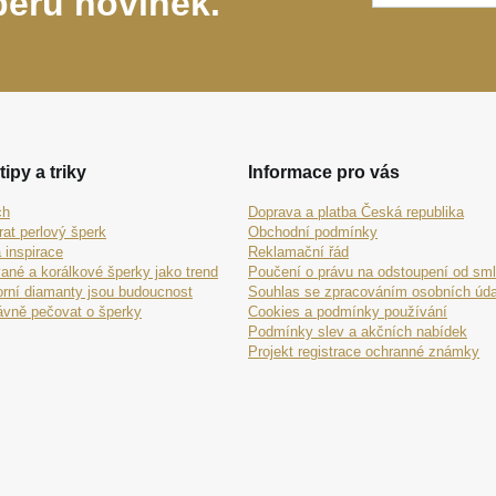
běru novinek.
tipy a triky
Informace pro vás
ch
Doprava a platba Česká republika
rat perlový šperk
Obchodní podmínky
 inspirace
Reklamační řád
ané a korálkové šperky jako trend
Poučení o právu na odstoupení od sm
orní diamanty jsou budoucnost
Souhlas se zpracováním osobních úda
ávně pečovat o šperky
Cookies a podmínky používání
Podmínky slev a akčních nabídek
Projekt registrace ochranné známky