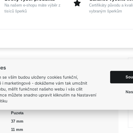
Na našem e-shopu máte výběr z
Certifikáty původu a kvali
tisíců šperků
vybraným šperkům
ies
Sou
m se vším budou uloženy cookies funkční,
Dámské
ké i marketingové - dokážeme vám tak umožnit
Stříbro 925/1000
bu, měřit funkčnost našeho webu i vás cílit
Nas
nce můžete snadno upravit kliknutím na Nastavení
MOISS
tiku
Visací
Puzeta
37 mm
11 mm