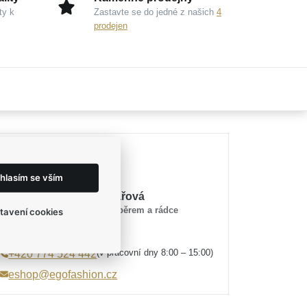
ty k
Zastavte se do jedné z našich
4
prodejen
Potřebujete poradit?
hlasím se vším
Mirka Tesařová
průvodce výběrem a rádce
tavení cookies
(v pracovní dny 8:00 – 15:00)
+420 774 524 442
eshop@egofashion.cz