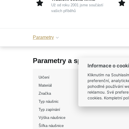
Už od roku 2001 jsme součástí
vašich příběhů
Parametry
Parametry a specifikace
Informace o cook
Kliknutím na Souhlasí
Určení
preferenční, analytic
Materiál
pohodlné používání we
reklamou. Své prefere
Značka
cookies. Kompletní poli
Typ náušnic
Typ zapínání
Výška náušnice
Šířka náušnice