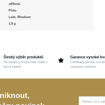
stříbrná
Pírko
Lesk, Rhodium
1,8 g
Široký výběr produktů
Garance vysoké kva
Na našem e-shopu máte výběr z
Certifikáty původu a kvali
tisíců šperků
vybraným šperkům
niknout,