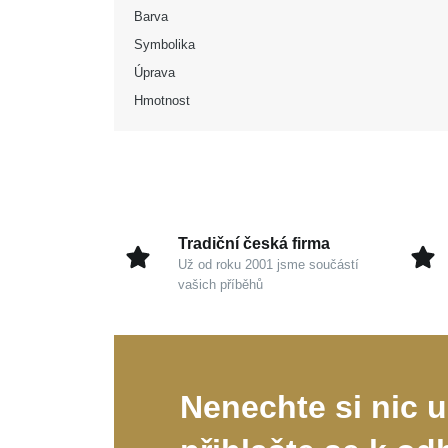
Barva
Symbolika
Úprava
Hmotnost
Tradiční česká firma
Už od roku 2001 jsme součástí
vašich příběhů
Nenechte si nic u