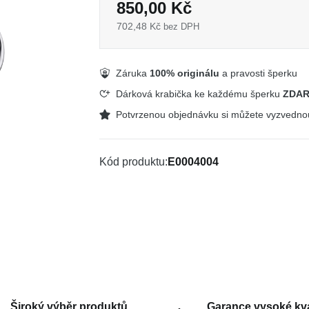
850,00 Kč
702,48 Kč
bez DPH
Záruka
100% originálu
a pravosti šperku
Dárková krabička ke každému šperku
ZDA
Potvrzenou objednávku si můžete vyzvedn
Kód produktu
E0004004
Široký výběr produktů
Garance vysoké kva