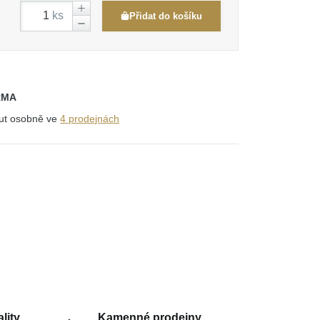
ks
Přidat do košíku
RMA
out osobně ve
4 prodejnách
lity
Kamenné prodejny