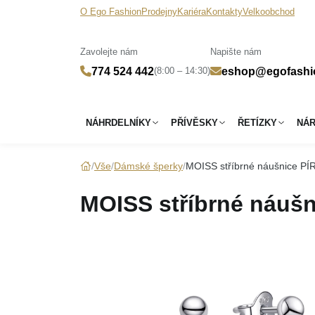
O Ego Fashion
Prodejny
Kariéra
Kontakty
Velkoobchod
Zavolejte nám
Napište nám
(8:00 – 14:30)
774 524 442
eshop@egofashi
NÁHRDELNÍKY
PŘÍVĚSKY
ŘETÍZKY
NÁ
Vše
Dámské šperky
MOISS stříbrné náušnice P
MOISS stříbrné náuš