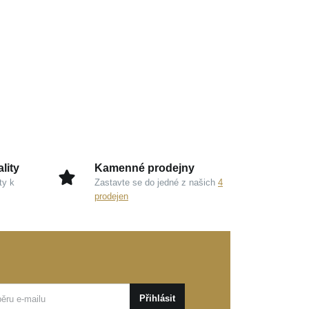
lity
Kamenné prodejny
ty k
Zastavte se do jedné z našich
4
prodejen
Přihlásit