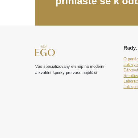
přihlašte se k od
Rady, 
O perlá
Jak vyb
Váš specializovaný e-shop na moderní
Dárková
a kvalitní šperky pro vaše nejbližší.
Smaltov
Laborat
Jak spr