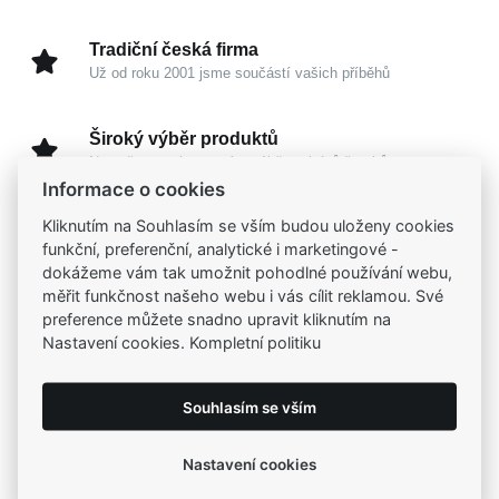
Tradiční česká firma
Už od roku 2001 jsme součástí vašich příběhů
Široký výběr produktů
Na našem e-shopu máte výběr z tisíců šperků
Informace o cookies
Kliknutím na Souhlasím se vším budou uloženy cookies
Garance vysoké kvality
funkční, preferenční, analytické i marketingové -
Certifikáty původu a kvality k vybraným šperkům
dokážeme vám tak umožnit pohodlné používání webu,
měřit funkčnost našeho webu i vás cílit reklamou. Své
Kamenné prodejny
preference můžete snadno upravit kliknutím na
Zastavte se do jedné z našich
4 prodejen
Nastavení cookies. Kompletní politiku
Souhlasím se vším
Parametry
Nastavení cookies
Popis
Parametry a specifikace