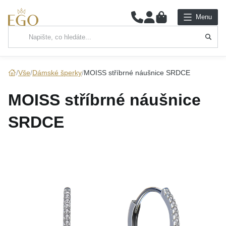
0
Menu
Hlavní kategorie
NÁHRDELNÍKY
Vše
Dámské šperky
MOISS stříbrné náušnice SRDCE
PŘÍVĚSKY
MOISS stříbrné náušnice
ŘETÍZKY
SRDCE
NÁRAMKY
PRSTENY
NÁUŠNICE
SADY