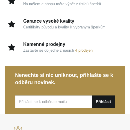
zajišťuje jeho trvalou krásu.
Na našem e-shopu máte výběr z tisíců šperků
Zářivé zirkony:
Precizně vsazené kameny
přitahují pozornost svou vysokou brilancí a hrou
Garance vysoké kvality
světla.
Certifikáty původu a kvality k vybraným šperkům
Bezpečné kloubové zapínání:
Zaručuje snadnou
manipulaci, spolehlivost a komfort při celodenním
Kamenné prodejny
nošení.
Zastavte se do jedné z našich
4 prodejen
Visací design:
Opticky prodlužuje rysy obličeje a
přináší do vašeho outfitu podmanivou dynamiku.
Nenechte si nic uniknout, přihlašte se k
Tyto okouzlující
MOISS stříbrné náušnice SRDCE
odběru novinek.
představují nádherný dárek z lásky i dokonalý
doplněk pro slavnostní okamžiky či elegantní všední
dny.
Přihlásit