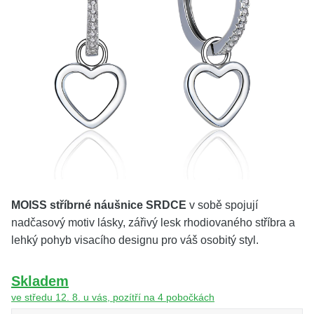
KOLEKCE
VŠE
O NÁS
BLOG
Vyberte region
Česko
Slovensko
MOISS stříbrné náušnice SRDCE
v sobě spojují
nadčasový motiv lásky, zářivý lesk rhodiovaného stříbra a
lehký pohyb visacího designu pro váš osobitý styl.
Skladem
ve středu 12. 8. u vás, pozítří na 4 pobočkách