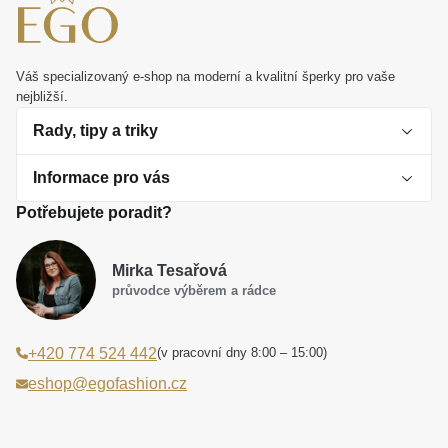
Váš specializovaný e-shop na moderní a kvalitní šperky pro vaše
nejbližší.
Rady, tipy a triky
Informace pro vás
O perlách
Potřebujete poradit?
Jak vybrat perlový šperk
Doprava a platba Česká republika
Dárková inspirace
Mirka Tesařová
Obchodní podmínky
průvodce výběrem a rádce
Smaltované a korálkové šperky jako trend
Reklamační řád
(v pracovní dny 8:00 – 15:00)
+420 774 524 442
Laboratorní diamanty jsou budoucnost
Poučení o právu na odstoupení od smlouvy
eshop@egofashion.cz
Jak správně pečovat o šperky
Souhlas se zpracováním osobních údajů
Cookies a podmínky používání