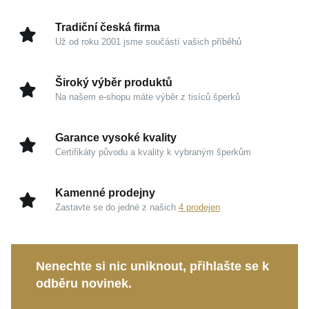
zrcadlově lesklým kovem vytváří harmonický kontrast,
Šířka náhrdelníku
1 mm
který působí naprosto čistě a nadčasově. Je to přesně
Tradiční česká firma
Šířka přívěsku
9 mm
ten kousek, který vdechne vašemu stylu diskrétní
Už od roku 2001 jsme součástí vašich příběhů
Výška přívěsku s očkem
9 mm
luxus bez ohledu na to, kam se právě chystáte.
Hmotnost
3,1 g
Široký výběr produktů
Kouzlo v detailech
Na našem e-shopu máte výběr z tisíců šperků
Ušlechtilý kov:
Stříbro 925/1000 s povrchovou
Garance vysoké kvality
úpravou rhodiováním zajišťuje chladivou eleganci
Certifikáty původu a kvality k vybraným šperkům
a chrání šperk před vlivy času.
Přírodní krása:
Pravá sladkovodní perla dodává
Kamenné prodejny
náhrdelníku bílý tón s typickým hedvábným
Zastavte se do jedné z našich
4 prodejen
třpytem, díky němuž je každý kousek naprostým
originálem.
Skrytý význam:
Elegantní přívěsek o výšce 9 mm
Nenechte si nic uniknout, přihlašte se k
nese tvar srdce, který je univerzálním vyjádřením
odběru novinek.
upřímné náklonnosti, blízkosti a vnitřní rovnováhy.