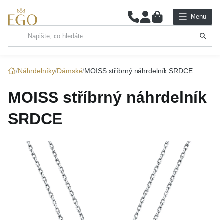
0
Menu
Hlavní kategorie
NÁHRDELNÍKY
Náhrdelníky
Dámské
MOISS stříbrný náhrdelník SRDCE
PŘÍVĚSKY
MOISS stříbrný náhrdelník
ŘETÍZKY
SRDCE
NÁRAMKY
PRSTENY
NÁUŠNICE
SADY