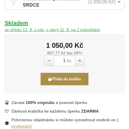
1 050,00 Kč
SRDCE
Skladem
ve středu 12. 8. u vás, v úterý 11. 8. na 2 pobočkách
1 050,00 Kč
867,77 Kč
bez DPH
ks
Přidat do košíku
Záruka
100% originálu
a pravosti šperku
Dárková krabička ke každému šperku
ZDARMA
Potvrzenou objednávku si můžete vyzvednout osobně ve
4
prodejnách