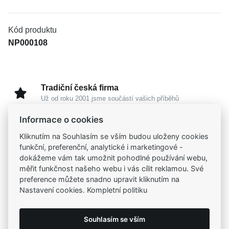
Kód produktu
NP000108
Tradiční česká firma
Už od roku 2001 jsme součástí vašich příběhů
Informace o cookies
Široký výběr produktů
Kliknutím na Souhlasím se vším budou uloženy cookies
Na našem e-shopu máte výběr z tisíců šperků
funkční, preferenční, analytické i marketingové -
dokážeme vám tak umožnit pohodlné používání webu,
měřit funkčnost našeho webu i vás cílit reklamou. Své
Garance vysoké kvality
preference můžete snadno upravit kliknutím na
Certifikáty původu a kvality k vybraným šperkům
Nastavení cookies. Kompletní politiku
Kamenné prodejny
Souhlasím se vším
Zastavte se do jedné z našich
4 prodejen