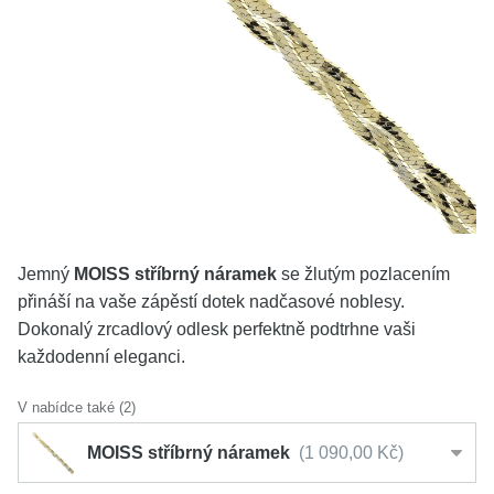
KOLEKCE
VŠE
O NÁS
BLOG
Vyberte region
Česko
Slovensko
Jemný
MOISS stříbrný náramek
se žlutým pozlacením
přináší na vaše zápěstí dotek nadčasové noblesy.
Dokonalý zrcadlový odlesk perfektně podtrhne vaši
každodenní eleganci.
V nabídce také (2)
MOISS stříbrný náramek
1 090,00 Kč