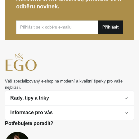
Tento nadčasový kousek je ideální volbou pro
odběru novinek.
každodenní nošení i výjimečné události. Představuje
také dokonalý osobní dárek, který jemně a vkusně
potěší ženu ve vašem okolí.
Přihlásit
Váš specializovaný e-shop na moderní a kvalitní šperky pro vaše
nejbližší.
Rady, tipy a triky
Informace pro vás
O perlách
Potřebujete poradit?
Jak vybrat perlový šperk
Doprava a platba Česká republika