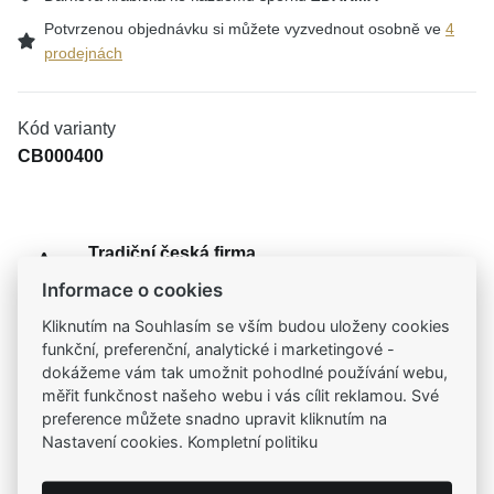
Potvrzenou objednávku si můžete vyzvednout osobně ve
4
prodejnách
Kód varianty
CB000400
Tradiční česká firma
Už od roku 2001 jsme součástí vašich příběhů
Informace o cookies
Kliknutím na Souhlasím se vším budou uloženy cookies
Široký výběr produktů
funkční, preferenční, analytické i marketingové -
Na našem e-shopu máte výběr z tisíců šperků
dokážeme vám tak umožnit pohodlné používání webu,
měřit funkčnost našeho webu i vás cílit reklamou. Své
preference můžete snadno upravit kliknutím na
Garance vysoké kvality
Nastavení cookies. Kompletní politiku
Certifikáty původu a kvality k vybraným šperkům