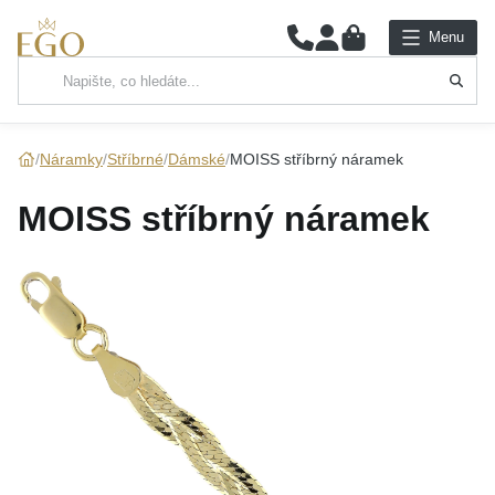
0
Menu
Hlavní kategorie
NÁHRDELNÍKY
Náramky
Stříbrné
Dámské
MOISS stříbrný náramek
PŘÍVĚSKY
MOISS stříbrný náramek
ŘETÍZKY
NÁRAMKY
PRSTENY
NÁUŠNICE
SADY