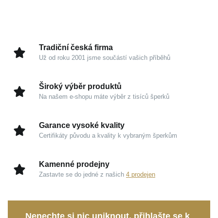
povrchové úpravě rhodiem získává kousek nádherný
hřejivý tón plný diskrétního luxusu, přičemž si
zachovává dokonale hladký povrch a zrcadlový
odlesk. Každý detail je zpracován s maximální
Tradiční česká firma
precizností, aby vyzařoval čistou a svěží eleganci.
Už od roku 2001 jsme součástí vašich příběhů
Kouzlo v detailech
Široký výběr produktů
Na našem e-shopu máte výběr z tisíců šperků
Stříbro 925/1000:
Garance kvality a ušlechtilého
základu, který propůjčuje šperku trvalou hodnotu a
Garance vysoké kvality
odolnost.
Certifikáty původu a kvality k vybraným šperkům
Žluté pozlacení:
Dodává designu klasický zlatavý
vzhled, jenž harmonicky souzní s ženskou krásou.
Kamenné prodejny
Zrcadlový lesk a rhodium:
Zajišťují hedvábně
Zastavte se do jedné z našich
4 prodejen
jemné odlesky na hranách a chrání bezchybný
vzhled povrchu.
Nenechte si nic uniknout, přihlašte se k