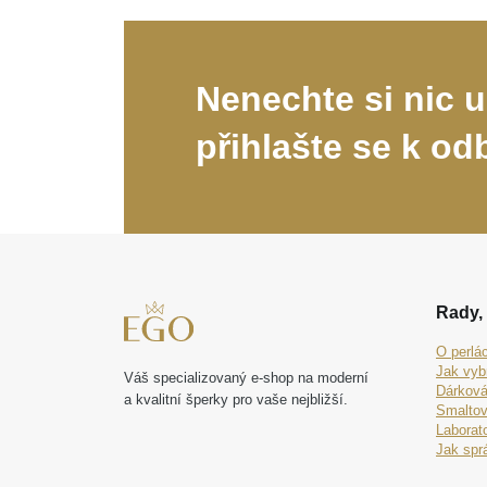
Nenechte si nic u
přihlašte se k od
Rady, 
O perlá
Jak vyb
Váš specializovaný e-shop na moderní
Dárková
a kvalitní šperky pro vaše nejbližší.
Smaltov
Laborat
Jak spr