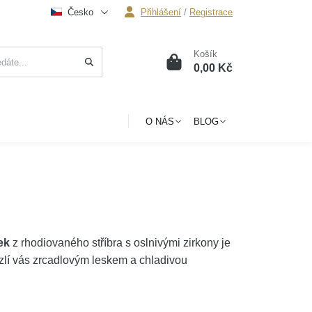
Česko
Přihlášení
/
Registrace
Košík
0
0,00 Kč
O NÁS
BLOG
ek
z rhodiovaného stříbra s oslnivými zirkony je
lí vás zrcadlovým leskem a chladivou