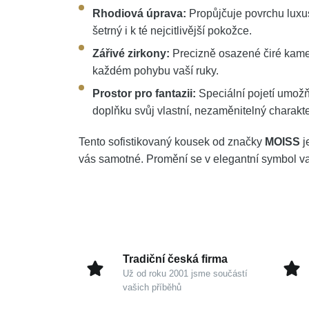
Rhodiová úprava:
Propůjčuje povrchu luxusn
šetrný i k té nejcitlivější pokožce.
Zářivé zirkony:
Precizně osazené čiré kameny
každém pohybu vaší ruky.
Prostor pro fantazii:
Speciální pojetí umožň
doplňku svůj vlastní, nezaměnitelný charakte
Tento sofistikovaný kousek od značky
MOISS
j
vás samotné. Promění se v elegantní symbol va
Tradiční česká firma
Už od roku 2001 jsme součástí
vašich příběhů