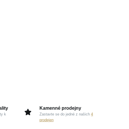
lity
Kamenné prodejny
ty k
Zastavte se do jedné z našich
4
prodejen