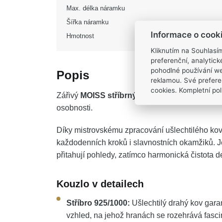
Max. délka náramku
Šířka náramku
Informace o cook
Hmotnost
Kliknutím na Souhlasí
preferenční, analytic
pohodlné používání we
Popis
reklamou. Své prefere
cookies. Kompletní poli
Zářivý
MOISS stříbrný náramek na korálek
př
osobnosti.
Díky mistrovskému zpracování ušlechtilého kov
každodenních kroků i slavnostních okamžiků. J
přitahují pohledy, zatímco harmonická čistota 
Kouzlo v detailech
Stříbro 925/1000:
Ušlechtilý drahý kov gara
vzhled, na jehož hranách se rozehrává fascin