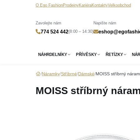
O Ego Fashion
Prodejny
Kariéra
Kontakty
Velkoobchod
Zavolejte nám
Napište nám
(8:00 – 14:30)
774 524 442
eshop@egofashi
NÁHRDELNÍKY
PŘÍVĚSKY
ŘETÍZKY
NÁ
Náramky
Stříbrné
Dámské
MOISS stříbrný náram
MOISS stříbrný náram