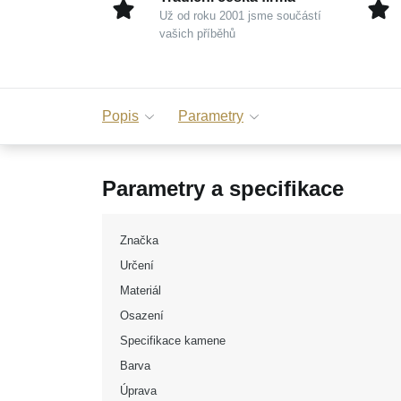
Už od roku 2001 jsme součástí
vašich příběhů
Popis
Parametry
Parametry a specifikace
Značka
Určení
Materiál
Osazení
Specifikace kamene
Barva
Úprava