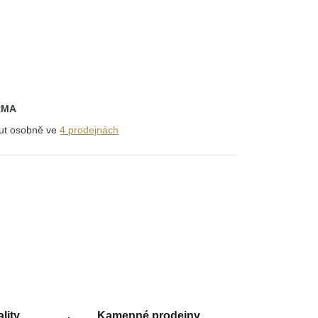
RMA
out osobně ve
4 prodejnách
lity
Kamenné prodejny