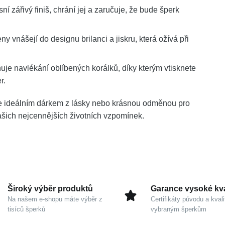
í zářivý finiš, chrání jej a zaručuje, že bude šperk
 vnášejí do designu brilanci a jiskru, která ožívá při
uje navlékání oblíbených korálků, díky kterým vtisknete
r.
e ideálním dárkem z lásky nebo krásnou odměnou pro
šich nejcennějších životních vzpomínek.
Široký výběr produktů
Garance vysoké kva
Na našem e-shopu máte výběr z
Certifikáty původu a kvali
tisíců šperků
vybraným šperkům