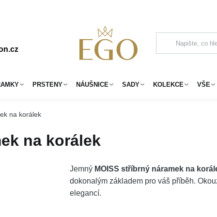
on.cz
RAMKY
PRSTENY
NÁUŠNICE
SADY
KOLEKCE
VŠE
ek na korálek
ek na korálek
Jemný
MOISS stříbrný náramek na korál
dokonalým základem pro váš příběh. Okouz
elegancí.