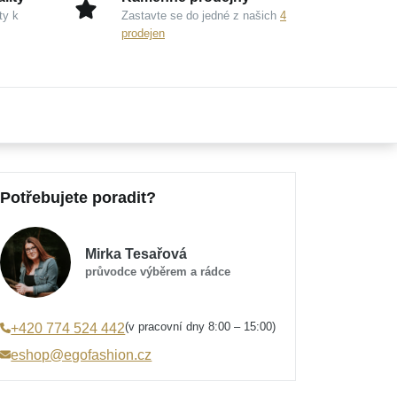
ty k
Zastavte se do jedné z našich
4
prodejen
Potřebujete poradit?
Mirka Tesařová
průvodce výběrem a rádce
(v pracovní dny 8:00 – 15:00)
+420 774 524 442
eshop@egofashion.cz