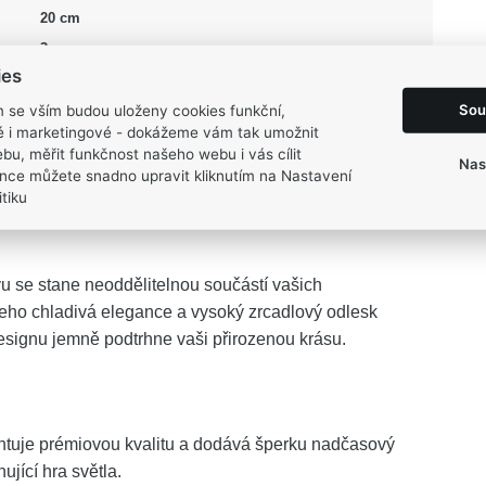
20 cm
3 mm
ies
14,8 g
Sou
m se vším budou uloženy cookies funkční,
ké i marketingové - dokážeme vám tak umožnit
bu, měřit funkčnost našeho webu i vás cílit
Nas
nce můžete snadno upravit kliknutím na Nastavení
tiku
edstavuje dokonalé plátno pro vyjádření vaší jedinečné
u se stane neoddělitelnou součástí vašich
eho chladivá elegance a vysoký zrcadlový odlesk
designu jemně podtrhne vaši přirozenou krásu.
ntuje prémiovou kvalitu a dodává šperku nadčasový
ující hra světla.