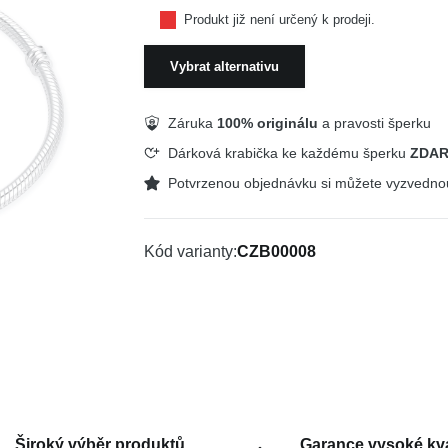
Produkt již není určený k prodeji.
Vybrat alternativu
Záruka
100% originálu
a pravosti šperku
Dárková krabička ke každému šperku
ZDA
Potvrzenou objednávku si můžete vyzvedn
Kód varianty
CZB00008
Široký výběr produktů
Garance vysoké kva