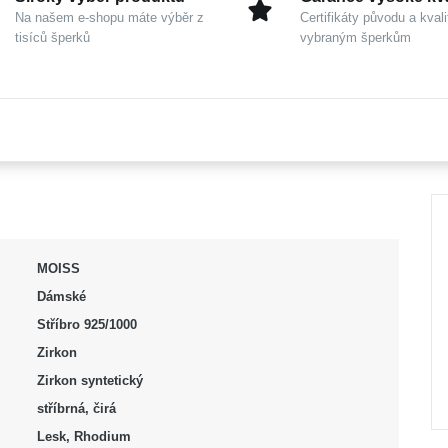
Na našem e-shopu máte výběr z
Certifikáty původu a kvali
tisíců šperků
vybraným šperkům
MOISS
Dámské
Stříbro 925/1000
Zirkon
Zirkon syntetický
stříbrná, čirá
Lesk, Rhodium