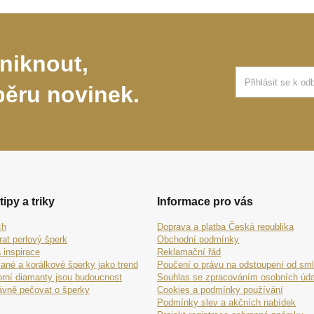
niknout,
běru novinek.
tipy a triky
Informace pro vás
ch
Doprava a platba Česká republika
rat perlový šperk
Obchodní podmínky
 inspirace
Reklamační řád
ané a korálkové šperky jako trend
Poučení o právu na odstoupení od sm
orní diamanty jsou budoucnost
Souhlas se zpracováním osobních úda
ávně pečovat o šperky
Cookies a podmínky používání
Podmínky slev a akčních nabídek