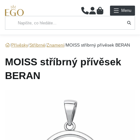
0
Menu
Hlavní kategorie
NÁHRDELNÍKY
Přívěsky
Stříbrné
Znamení
MOISS stříbrný přívěsek BERAN
PŘÍVĚSKY
MOISS stříbrný přívěsek
ŘETÍZKY
BERAN
NÁRAMKY
PRSTENY
NÁUŠNICE
SADY