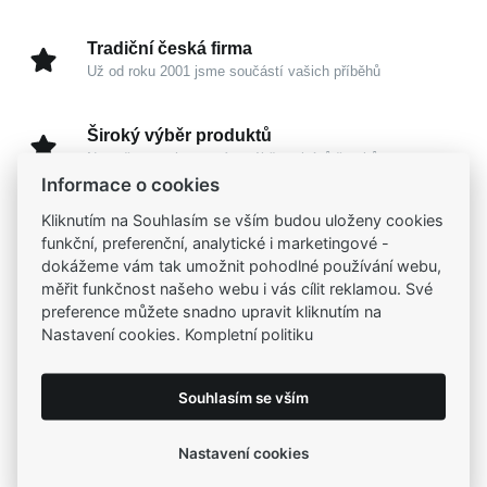
Tradiční česká firma
Už od roku 2001 jsme součástí vašich příběhů
Široký výběr produktů
Na našem e-shopu máte výběr z tisíců šperků
Informace o cookies
Kliknutím na Souhlasím se vším budou uloženy cookies
Garance vysoké kvality
funkční, preferenční, analytické i marketingové -
Certifikáty původu a kvality k vybraným šperkům
dokážeme vám tak umožnit pohodlné používání webu,
měřit funkčnost našeho webu i vás cílit reklamou. Své
Kamenné prodejny
preference můžete snadno upravit kliknutím na
Zastavte se do jedné z našich
4 prodejen
Nastavení cookies. Kompletní politiku
Souhlasím se vším
Parametry
Nastavení cookies
Popis
Parametry a specifikace