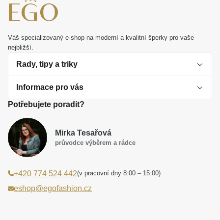
Váš specializovaný e-shop na moderní a kvalitní šperky pro vaše
nejbližší.
Rady, tipy a triky
Informace pro vás
O perlách
Potřebujete poradit?
Jak vybrat perlový šperk
Doprava a platba Česká republika
Dárková inspirace
Mirka Tesařová
Obchodní podmínky
průvodce výběrem a rádce
Smaltované a korálkové šperky jako trend
Reklamační řád
(v pracovní dny 8:00 – 15:00)
+420 774 524 442
Laboratorní diamanty jsou budoucnost
Poučení o právu na odstoupení od smlouvy
eshop@egofashion.cz
Jak správně pečovat o šperky
Souhlas se zpracováním osobních údajů
Cookies a podmínky používání