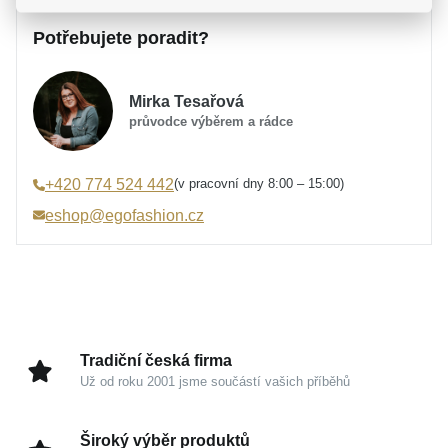
Potřebujete poradit?
Značka
Popis
MOISS
Kolekce
IDENTITY
Osobní symbolika a chladivá elegance se spojují v
Určení
Dámské, Dětské, Pánské,
Mirka Tesařová
jeden nadčasový celek. Zářivý stříbrný přívěsek
Unisex
průvodce výběrem a rádce
BERAN z kolekce MOISS Identity není jen elegantní
Materiál
Stříbro 925/1000
ozdobou, ale především osobním talismanem, který
Barva
stříbrná
vkusně odráží vaši vnitřní sílu a jedinečnost.
(v pracovní dny 8:00 – 15:00)
+420 774 524 442
Symbolika
Znamení zvěrokruhu
eshop@egofashion.cz
Úprava
Lesk, Rhodium
Zrcadlový odlesk ušlechtilého kovu propůjčuje šperku
Šířka přívěsku
sofistikovanou krásu a čistotu. Díky minimalistickému
15 mm
zpracování a precizním detailům se stane
Výška přívěsku s očkem
23 mm
harmonickou a velmi osobní součástí vašeho
Hmotnost
1,9 g
každodenního příběhu.
Tradiční česká firma
Už od roku 2001 jsme součástí vašich příběhů
Kouzlo v detailech
Stříbro 925/1000:
Ušlechtilý kov, který je garancí
Široký výběr produktů