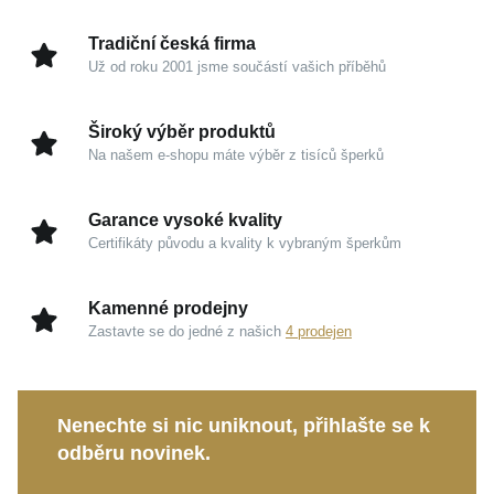
Úprava
Lesk, Rhodium
Mistrné zpracování ušlechtilého kovu zachycuje
Tradiční česká firma
Hmotnost
prchavý okamžik živé rostliny do podoby, která nikdy
2,2 g
Už od roku 2001 jsme součástí vašich příběhů
neuvadne. Získáte nádherný doplněk plný chladivé
elegance.
Široký výběr produktů
Na našem e-shopu máte výběr z tisíců šperků
Kouzlo v detailech
Garance vysoké kvality
Stříbro 925/1000 s rhodiem:
Ušlechtilý kov nabízí
Certifikáty původu a kvality k vybraným šperkům
vysoký lesk, zatímco rhodiová úprava dlouhodobě
chrání jeho čistou krásu.
Kamenné prodejny
Zářivé zirkony:
Precizně osazené kameny
Zastavte se do jedné z našich
4 prodejen
dodávají designu nepřehlédnutelnou brilanci a
dynamiku.
Elegantní proporce:
Výška 16 mm a šířka 8 mm
Nenechte si nic uniknout, přihlašte se k
tvoří pozornost poutající prvek, jenž působí
odběru novinek.
neuvěřitelně lehce na uchu.