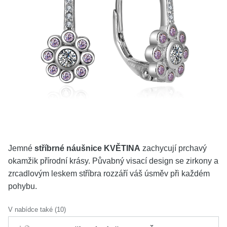
KOLEKCE
VŠE
O NÁS
BLOG
Vyberte region
Česko
Slovensko
Jemné
stříbrné náušnice KVĚTINA
zachycují prchavý
okamžik přírodní krásy. Půvabný visací design se zirkony a
zrcadlovým leskem stříbra rozzáří váš úsměv při každém
pohybu.
V nabídce také (10)