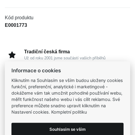
Kód produktu
E0001773
Tradiční česká firma
Už od roku 2001 jsme součástí vašich příběhů
Informace o cookies
Široký výběr produktů
Kliknutím na Souhlasím se vším budou uloženy cookies
Na našem e-shopu máte výběr z tisíců šperků
funkční, preferenční, analytické i marketingové -
dokážeme vám tak umožnit pohodlné používání webu,
měřit funkčnost našeho webu i vás cílit reklamou. Své
Garance vysoké kvality
preference můžete snadno upravit kliknutím na
Certifikáty původu a kvality k vybraným šperkům
Nastavení cookies. Kompletní politiku
Kamenné prodejny
Souhlasím se vším
Zastavte se do jedné z našich
4 prodejen