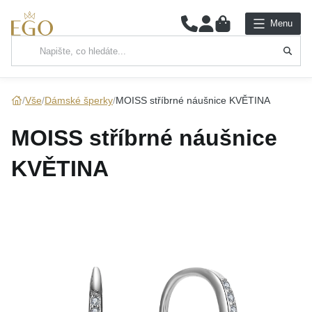
0
Menu
Hlavní kategorie
NÁHRDELNÍKY
Vše
Dámské šperky
MOISS stříbrné náušnice KVĚTINA
PŘÍVĚSKY
MOISS stříbrné náušnice
ŘETÍZKY
KVĚTINA
NÁRAMKY
PRSTENY
NÁUŠNICE
SADY