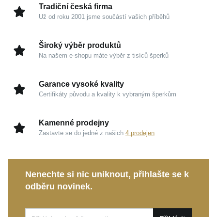
dokonale podtrhne váš osobní styl.
Tradiční česká firma
Už od roku 2001 jsme součástí vašich příběhů
Kouzlo v detailech
Široký výběr produktů
Magický modrý opál:
Kámen symbolizující vnitřní
Na našem e-shopu máte výběr z tisíců šperků
klid a intuici vás okouzlí fascinujícím pohledem do
hlubin oceánu.
Garance vysoké kvality
Třpytivé zirkony:
Jemně lemují středový kámen a
Certifikáty původu a kvality k vybraným šperkům
dodávají šperku nadčasovou krásu s mimořádnou
oslnivou brilancí.
Kamenné prodejny
Ušlechtilé stříbro 925/1000:
Garance kvality,
Zastavte se do jedné z našich
4 prodejen
diskrétního luxusu a čistého, studiově dokonalého
vzhledu.
Ochranné rhodiování:
Zvyšuje odolnost kovu,
Nenechte si nic uniknout, přihlašte se k
brání oxidaci a propůjčuje mu hedvábně hladký
odběru novinek.
lesk.
Jemné proporce:
S výškou 27 mm a šířkou 11 mm