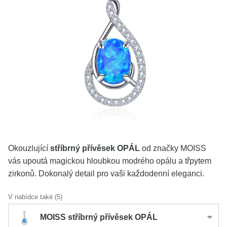
KOLEKCE
VŠE
O NÁS
BLOG
Vyberte region
Česko
Slovensko
Okouzlující
stříbrný přívěsek OPÁL
od značky MOISS
vás upoutá magickou hloubkou modrého opálu a třpytem
zirkonů. Dokonalý detail pro vaši každodenní eleganci.
V nabídce také (5)
MOISS stříbrný přívěsek OPÁL