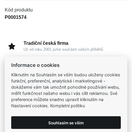
Kód produktu
P0001574
Tradiční česká firma
Už od roku 2001 jsme součástí vašich příběhů
Informace o cookies
Široký výběr produktů
Na našem e-shopu máte výběr z tisíců šperků
Kliknutím na Souhlasím se vším budou uloženy cookies
funkční, preferenční, analytické i marketingové -
dokážeme vám tak umožnit pohodlné používání webu,
Garance vysoké kvality
měřit funkčnost našeho webu i vás cílit reklamou. Své
Certifikáty původu a kvality k vybraným šperkům
preference můžete snadno upravit kliknutím na
Nastavení cookies. Kompletní politiku
Kamenné prodejny
Zastavte se do jedné z našich
4 prodejen
Souhlasím se vším