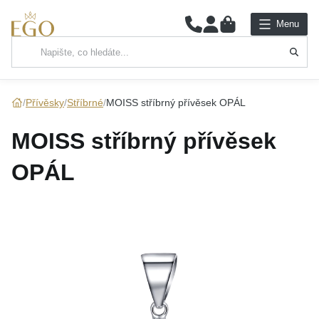
0
Menu
Hlavní kategorie
NÁHRDELNÍKY
Přívěsky
Stříbrné
MOISS stříbrný přívěsek OPÁL
PŘÍVĚSKY
MOISS stříbrný přívěsek
ŘETÍZKY
OPÁL
NÁRAMKY
PRSTENY
NÁUŠNICE
SADY