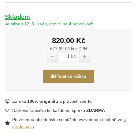
Skladem
ve středu 12. 8. u vás, pozítří na 4 pobočkách
820,00 Kč
677,69 Kč
bez DPH
ks
Přidat do košíku
Záruka
100% originálu
a pravosti šperku
Dárková krabička ke každému šperku
ZDARMA
Potvrzenou objednávku si můžete vyzvednout osobně ve
4
prodejnách