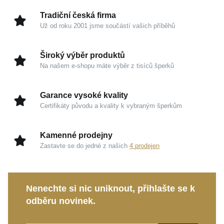
PÍSMENO R
je precizně navržen tak, aby se stal
Tradiční česká firma
přirozenou, trvalou součástí vašeho každodenního
Už od roku 2001 jsme součástí vašich příběhů
života a plynule splynul s vaším osobitým stylem.
Široký výběr produktů
Kouzlo v detailech
Na našem e-shopu máte výběr z tisíců šperků
Ušlechtilé stříbro 925/1000:
Garance kvality a
Garance vysoké kvality
tradiční materiál, který vyniká chladivou elegancí i
Certifikáty původu a kvality k vybraným šperkům
diskrétním luxusem.
Odolná rhodiovaná úprava:
Zajišťuje trvalý lesk,
Kamenné prodejny
chrání povrch a vytváří dokonalou hru světla na
Zastavte se do jedné z našich
4 prodejen
jemných hranách.
Promyšlené rozměry:
S výškou 17 mm a šířkou 7
mm se stává ideálně vyváženým doplňkem pro
Nenechte si nic uniknout, přihlašte se k
každou příležitost.
odběru novinek.
Osobní identita:
Minimalistický písmenkový
design funguje jako nadčasový talisman, který