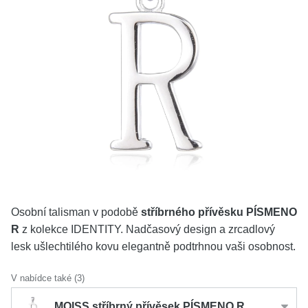
KOLEKCE
VŠE
O NÁS
BLOG
Vyberte region
Česko
Slovensko
Osobní talisman v podobě
stříbrného přívěsku PÍSMENO
R
z kolekce IDENTITY. Nadčasový design a zrcadlový
lesk ušlechtilého kovu elegantně podtrhnou vaši osobnost.
V nabídce také (3)
MOISS stříbrný přívěsek PÍSMENO R