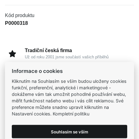
Kód produktu
P0000318
Tradiční česká firma
Už od roku 2001 jsme součástí vašich příběhů
Informace o cookies
Široký výběr produktů
Kliknutím na Souhlasím se vším budou uloženy cookies
Na našem e-shopu máte výběr z tisíců šperků
funkční, preferenční, analytické i marketingové -
dokážeme vám tak umožnit pohodlné používání webu,
Garance vysoké kvality
měřit funkčnost našeho webu i vás cílit reklamou. Své
Certifikáty původu a kvality k vybraným šperkům
preference můžete snadno upravit kliknutím na
Nastavení cookies. Kompletní politiku
Kamenné prodejny
Souhlasím se vším
Zastavte se do jedné z našich
4 prodejen