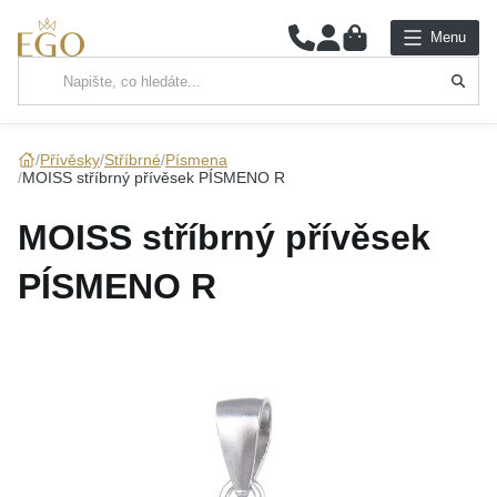
0
Menu
Hlavní kategorie
NÁHRDELNÍKY
Přívěsky
Stříbrné
Písmena
MOISS stříbrný přívěsek PÍSMENO R
PŘÍVĚSKY
MOISS stříbrný přívěsek
ŘETÍZKY
PÍSMENO R
NÁRAMKY
PRSTENY
NÁUŠNICE
SADY