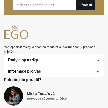
Přihlásit
nikdy neztratí svůj význam.
Tento univerzální kousek skvěle vynikne samostatně i
při módním vrstvení s dalšími doplňky. Představuje
také dokonalý, hluboce osobní dárek pro vaše
milované, jímž věnujete nejen krásný šperk, ale
především skutečnou emoci.
Váš specializovaný e-shop na moderní a kvalitní šperky pro vaše
nejbližší.
Rady, tipy a triky
Informace pro vás
O perlách
Potřebujete poradit?
Jak vybrat perlový šperk
Doprava a platba Česká republika
Dárková inspirace
Mirka Tesařová
Obchodní podmínky
průvodce výběrem a rádce
Smaltované a korálkové šperky jako trend
Reklamační řád