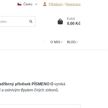
Česko
Přihlášení
/
Registrace
Košík
0
0,00 Kč
O NÁS
BLOG
stříbrný přívěsek PÍSMENO O
vyniká
a oslnivým třpytem čirých zirkonů.