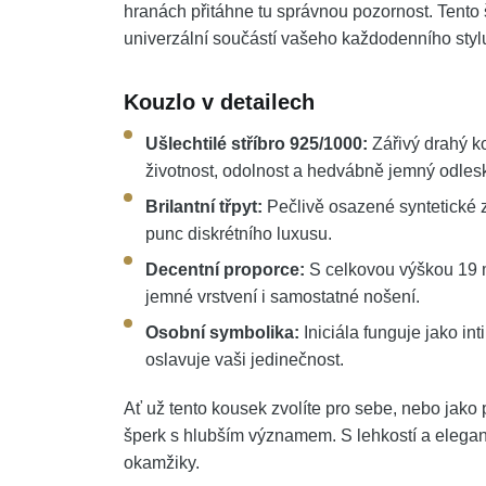
hranách přitáhne tu správnou pozornost. Tento 
univerzální součástí vašeho každodenního styl
Kouzlo v detailech
Ušlechtilé stříbro 925/1000:
Zářivý drahý k
životnost, odolnost a hedvábně jemný odles
Brilantní třpyt:
Pečlivě osazené syntetické z
punc diskrétního luxusu.
Decentní proporce:
S celkovou výškou 19 m
jemné vrstvení i samostatné nošení.
Osobní symbolika:
Iniciála funguje jako in
oslavuje vaši jedinečnost.
Ať už tento kousek zvolíte pro sebe, nebo jako
šperk s hlubším významem. S lehkostí a eleganc
okamžiky.