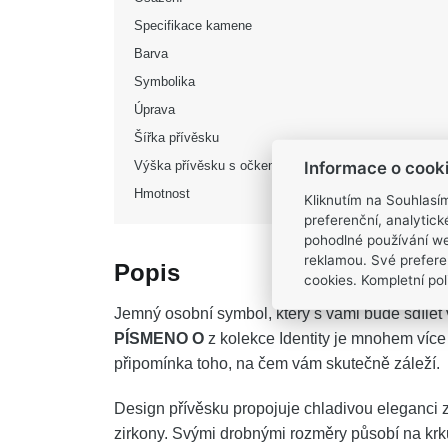
Specifikace kamene
Barva
Symbolika
Úprava
Šířka přívěsku
Informace o cook
Výška přívěsku s očkem
Hmotnost
Kliknutím na Souhlasí
preferenční, analytic
pohodlné používání we
reklamou. Své prefere
Popis
cookies. Kompletní poli
Jemný osobní symbol, který s vámi bude sdílet
PÍSMENO O
z kolekce Identity je mnohem více n
připomínka toho, na čem vám skutečně záleží.
Design přívěsku propojuje chladivou eleganci 
zirkony. Svými drobnými rozměry působí na krku