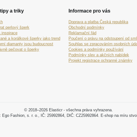
tipy a triky
Informace pro vás
ch
Doprava a platba Česká republika
rat perlový šperk
Obchodní podmínky
 inspirace
Reklamační řád
ané a korálkové šperky jako trend
Poučení o právu na odstoupení od sm
orní diamanty jsou budoucnost
Souhlas se zpracováním osobních úda
ávně pečovat o šperky
Cookies a podmínky používání
Podmínky slev a akčních nabídek
Projekt registrace ochranné známky
© 2018–2026 Elasticr - všechna práva vyhrazena.
: Ego Fashion, s. r. o., IČ: 25992864, DIČ: CZ25992864. E-shop na míru stvo