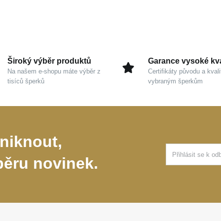
Široký výběr produktů
Garance vysoké kva
Na našem e-shopu máte výběr z
Certifikáty původu a kvali
tisíců šperků
vybraným šperkům
niknout,
běru novinek.