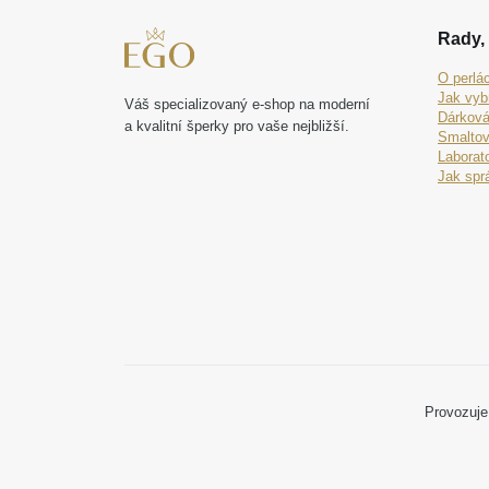
Rady, 
O perlá
Jak vyb
Váš specializovaný e-shop na moderní
Dárková
a kvalitní šperky pro vaše nejbližší.
Smaltov
Laborat
Jak spr
Provozuje