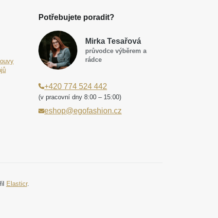
Potřebujete poradit?
Mirka Tesařová
průvodce výběrem a
rádce
louvy
jů
+420 774 524 442
(v pracovní dny 8:00 – 15:00)
eshop@egofashion.cz
řil
Elasticr
.