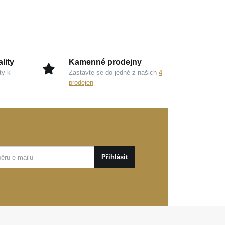
lity
Kamenné prodejny
ty k
Zastavte se do jedné z našich
4
prodejen
Přihlásit