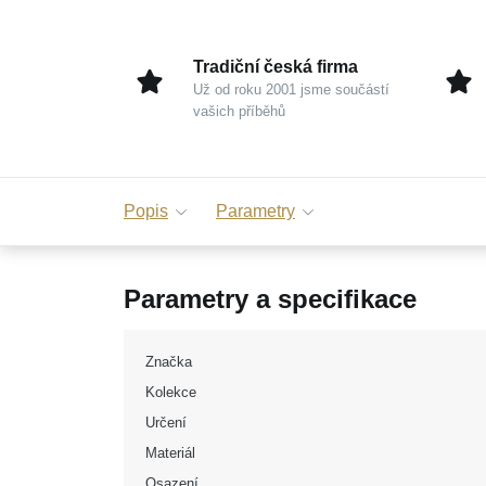
Tradiční česká firma
Už od roku 2001 jsme součástí
vašich příběhů
Popis
Parametry
Parametry a specifikace
Značka
Kolekce
Určení
Materiál
Osazení