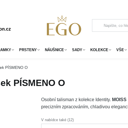
on.cz
RAMKY
PRSTENY
NÁUŠNICE
SADY
KOLEKCE
VŠE
ěsek PÍSMENO O
ěsek PÍSMENO O
Osobní talisman z kolekce Identity.
MOISS 
precizním zpracováním, chladivou elegancí 
V nabídce také (12)