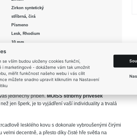
Zirkon syntetický
stříbrná, čirá
Písmeno
Lesk, Rhodium
10 mm
ies
19 mm
0,9 g
Sou
m se vším budou uloženy cookies funkční,
ké i marketingové - dokážeme vám tak umožnit
bu, měřit funkčnost našeho webu i vás cílit
Nas
nce můžete snadno upravit kliknutím na Nastavení
tiku
 váš jedinečný příběh.
MOISS stříbrný přívěsek
ež jen šperk, je to vyjádření vaší individuality a trvalá
zrcadlově lesklého kovu s dokonale vybroušenými čirými
 velmi decentně, a přesto díky čisté hře světla na