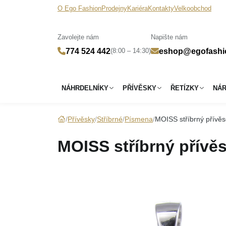
O Ego Fashion
Prodejny
Kariéra
Kontakty
Velkoobchod
Zavolejte nám
Napište nám
(8:00 – 14:30)
774 524 442
eshop@egofashi
NÁHRDELNÍKY
PŘÍVĚSKY
ŘETÍZKY
NÁ
Přívěsky
Stříbrné
Písmena
MOISS stříbrný přív
MOISS stříbrný přív