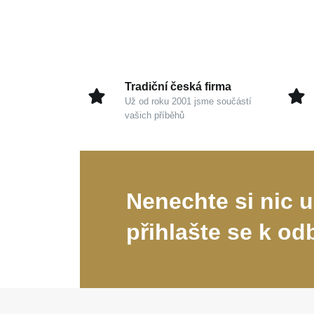
Tradiční česká firma
Už od roku 2001 jsme součástí
vašich příběhů
Nenechte si nic u
přihlašte se k od