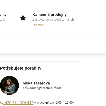
lity
Kamenné prodejny
ty k
Zastavte se do jedné z našich
4
prodejen
Potřebujete poradit?
Mirka Tesařová
průvodce výběrem a rádce
(v pracovní dny 8:00 – 15:00)
+420 774 524 442