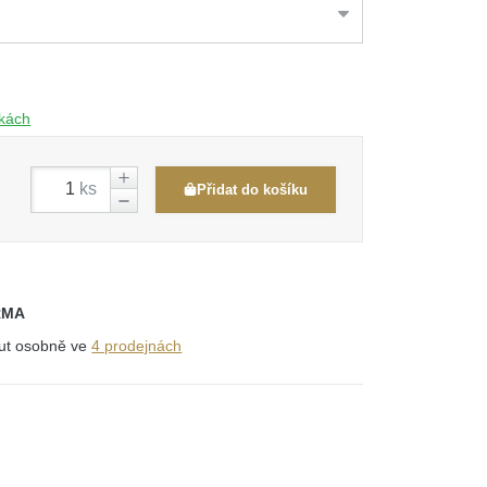
čkách
ks
Přidat do košíku
RMA
out osobně ve
4 prodejnách