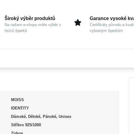
Široký výběr produktů
Garance vysoké kva
Na našem e-shopu máte výběr z
Certifikáty původu a kvali
tisíců šperků
vybraným šperkům
MOISS
IDENTITY
Dámské, Dětské, Pánské, Unisex
Stříbro 925/1000
Zirkon