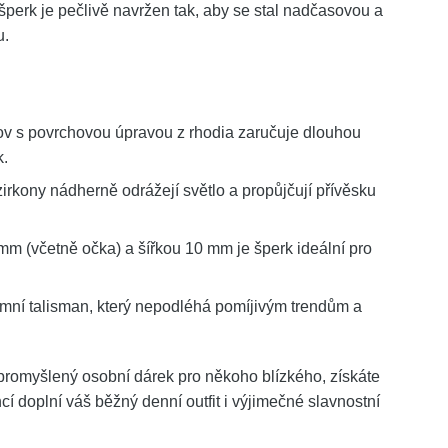
šperk je pečlivě navržen tak, aby se stal nadčasovou a
u.
ov s povrchovou úpravou z rhodia zaručuje dlouhou
k.
irkony nádherně odrážejí světlo a propůjčují přívěsku
m (včetně očka) a šířkou 10 mm je šperk ideální pro
timní talisman, který nepodléhá pomíjivým trendům a
 promyšlený osobní dárek pro někoho blízkého, získáte
í doplní váš běžný denní outfit i výjimečné slavnostní