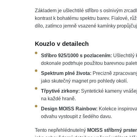
Základem je ušlechtilé stříbro s oslnivým zrca
kontrast k bohatému spektru barev. Fialové, rů
dílo, zatímco jemně vsazené kamínky propůjčují 
Kouzlo v detailech
Stříbro 925/1000 s pozlacením:
Ušlechtilý 
dokonale podtrhuje použitou barevnou palet
Spektrum plné života:
Precizně zpracovaný 
jako skutečný magnet pro pohledy okolí.
Třpytivé zirkony:
Syntetické kameny vnášejí
na každé hraně.
Design MOISS Rainbow:
Kolekce inspirova
odvahu vystoupit z šedého davu.
Tento nepřehlédnutelný
MOISS stříbrný prste