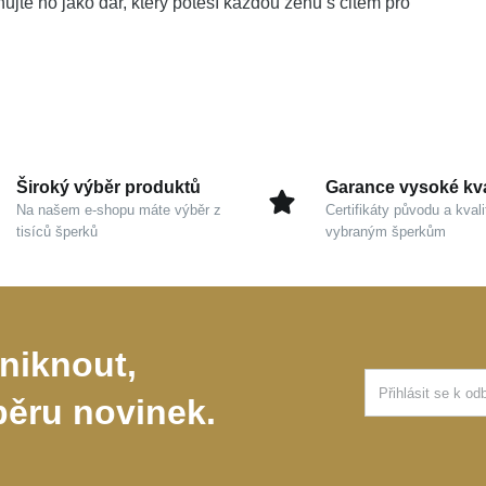
ujte ho jako dar, který potěší každou ženu s citem pro
Široký výběr produktů
Garance vysoké kva
Na našem e-shopu máte výběr z
Certifikáty původu a kvali
tisíců šperků
vybraným šperkům
niknout,
běru novinek.