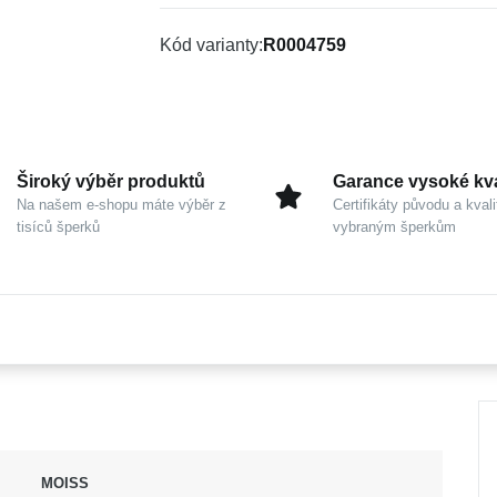
Kód varianty
R0004759
Široký výběr produktů
Garance vysoké kva
Na našem e-shopu máte výběr z
Certifikáty původu a kvali
tisíců šperků
vybraným šperkům
MOISS