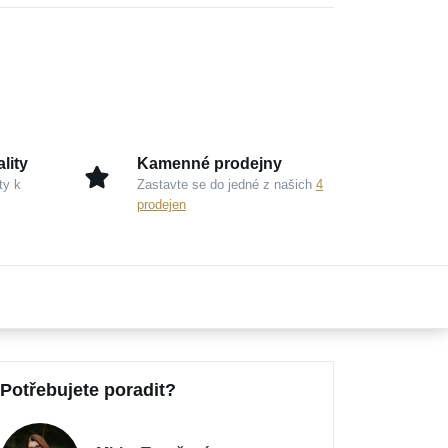
lity
Kamenné prodejny
ty k
Zastavte se do jedné z našich
4
prodejen
Potřebujete poradit?