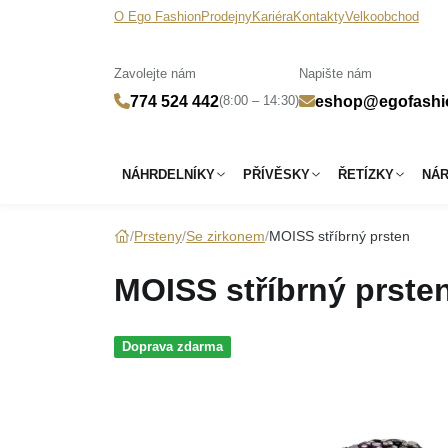
O Ego Fashion
Prodejny
Kariéra
Kontakty
Velkoobchod
Zavolejte nám
Napište nám
(8:00 – 14:30)
774 524 442
eshop@egofashi
NÁHRDELNÍKY
PŘÍVĚSKY
ŘETÍZKY
NÁ
Prsteny
Se zirkonem
MOISS stříbrný prsten
MOISS stříbrný prste
Doprava zdarma