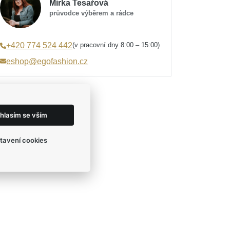
Mirka Tesařová
průvodce výběrem a rádce
(v pracovní dny 8:00 – 15:00)
+420 774 524 442
eshop@egofashion.cz
hlasím se vším
tavení cookies