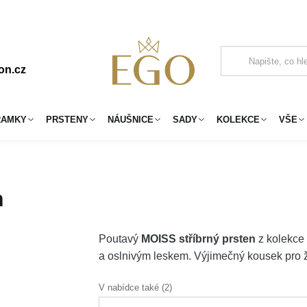
on.cz
RAMKY
PRSTENY
NÁUŠNICE
SADY
KOLEKCE
VŠE
n
Poutavý
MOISS stříbrný prsten
z kolekce
a oslnivým leskem. Výjimečný kousek pro že
V nabídce také (2)