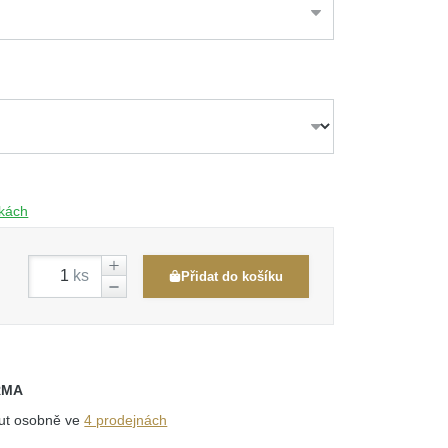
čkách
ks
Přidat do košíku
RMA
out osobně ve
4 prodejnách