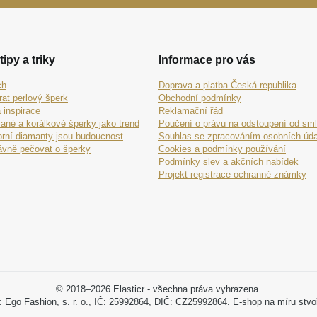
tipy a triky
Informace pro vás
ch
Doprava a platba Česká republika
rat perlový šperk
Obchodní podmínky
 inspirace
Reklamační řád
ané a korálkové šperky jako trend
Poučení o právu na odstoupení od sm
orní diamanty jsou budoucnost
Souhlas se zpracováním osobních úda
ávně pečovat o šperky
Cookies a podmínky používání
Podmínky slev a akčních nabídek
Projekt registrace ochranné známky
© 2018–2026 Elasticr - všechna práva vyhrazena.
: Ego Fashion, s. r. o., IČ: 25992864, DIČ: CZ25992864. E-shop na míru stvo