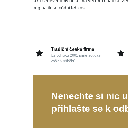
jako sebevědomý detail na večerní událost. Věn
originalitu a módní lehkost.
Tradiční česká firma
Už od roku 2001 jsme součástí
vašich příběhů
Nenechte si nic u
přihlašte se k od