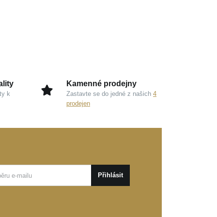
lity
Kamenné prodejny
ty k
Zastavte se do jedné z našich
4
prodejen
Přihlásit