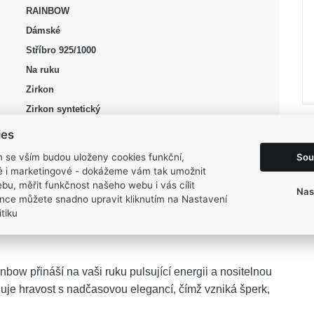
RAINBOW
Dámské
Stříbro 925/1000
Na ruku
Zirkon
Zirkon syntetický
bílá, fialová, růžová, černá
ies
Lesk, Pozlacení
Sou
m se vším budou uloženy cookies funkční,
52, 54
ké i marketingové - dokážeme vám tak umožnit
bu, měřit funkčnost našeho webu i vás cílit
6,55 g
Nas
nce můžete snadno upravit kliknutím na Nastavení
tiku
bow přináší na vaši ruku pulsující energii a nositelnou
nuje hravost s nadčasovou elegancí, čímž vzniká šperk,