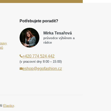
Potřebujete poradit?
Mirka Tesařová
průvodce výběrem a
rádce
louvy
jů
+420 774 524 442
(v pracovní dny 8:00 – 15:00)
eshop@egofashion.cz
řil
Elasticr
.