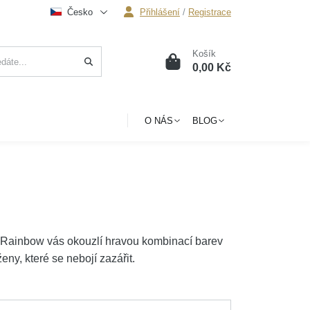
Česko
Přihlášení
/
Registrace
Košík
0
0,00 Kč
O NÁS
BLOG
 Rainbow vás okouzlí hravou kombinací barev
ny, které se nebojí zazářit.