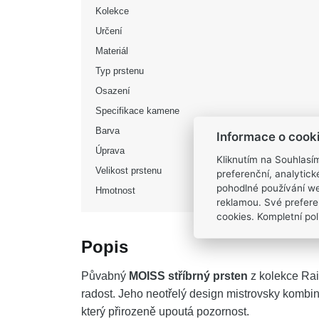
Kolekce
Určení
Materiál
Typ prstenu
Osazení
Specifikace kamene
Barva
Informace o cook
Úprava
Kliknutím na Souhlasí
Velikost prstenu
preferenční, analytic
pohodlné používání we
Hmotnost
reklamou. Své prefere
cookies. Kompletní poli
Popis
Půvabný
MOISS stříbrný prsten
z kolekce Rain
radost. Jeho neotřelý design mistrovsky kombi
který přirozeně upoutá pozornost.