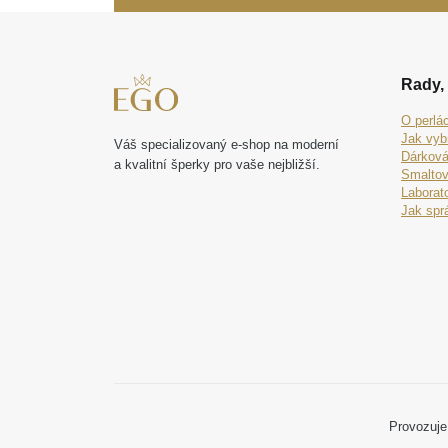
Rady, 
O perlá
Jak vyb
Váš specializovaný e-shop na moderní
Dárková
a kvalitní šperky pro vaše nejbližší.
Smaltov
Laborat
Jak spr
Provozuje