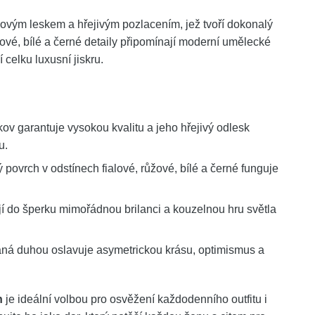
dlovým leskem a hřejivým pozlacením, jež tvoří dokonalý
žové, bílé a černé detaily připomínají moderní umělecké
celku luxusní jiskru.
kov garantuje vysokou kvalitu a jeho hřejivý odlesk
u.
povrch v odstínech fialové, růžové, bílé a černé funguje
 do šperku mimořádnou brilanci a kouzelnou hru světla
ná duhou oslavuje asymetrickou krásu, optimismus a
n
je ideální volbou pro osvěžení každodenního outfitu i