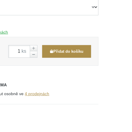
čkách
ks
Přidat do košíku
RMA
out osobně ve
4 prodejnách