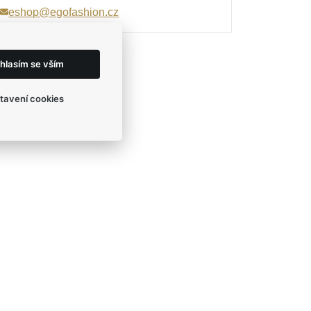
eshop@egofashion.cz
hlasím se vším
tavení cookies