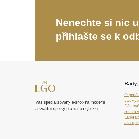
Nenechte si nic u
přihlašte se k od
Rady, 
O perlá
Jak vyb
Váš specializovaný e-shop na moderní
Dárková
a kvalitní šperky pro vaše nejbližší.
Smaltov
Laborat
Jak spr