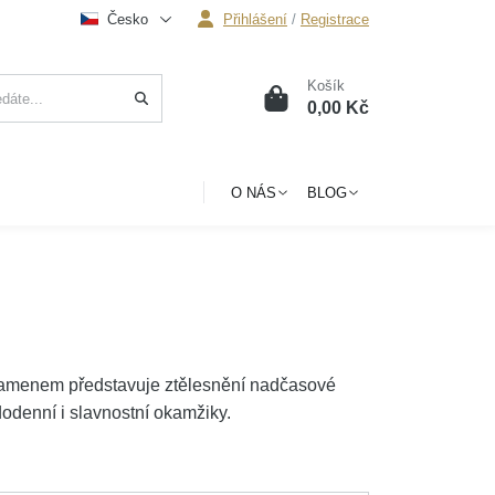
Česko
Přihlášení
/
Registrace
Košík
0
0,00 Kč
O NÁS
BLOG
 kamenem představuje ztělesnění nadčasové
odenní i slavnostní okamžiky.