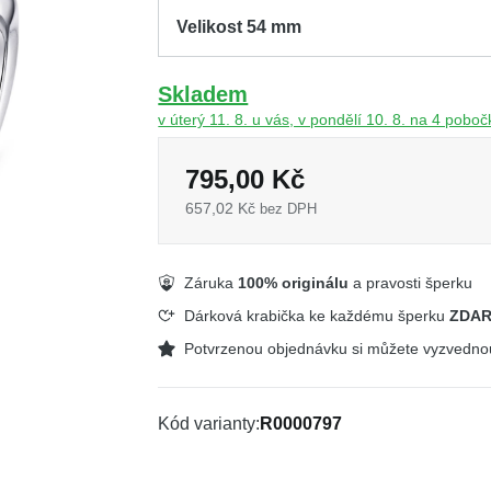
Skladem
v úterý 11. 8. u vás, v pondělí 10. 8. na 4 pobo
795,00 Kč
657,02 Kč
bez DPH
Záruka
100% originálu
a pravosti šperku
Dárková krabička ke každému šperku
ZDA
Potvrzenou objednávku si můžete vyzvedn
Kód varianty
R0000797