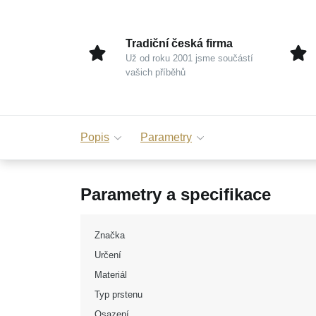
Tradiční česká firma
Už od roku 2001 jsme součástí
vašich příběhů
Popis
Parametry
Parametry a specifikace
Značka
Určení
Materiál
Typ prstenu
Osazení