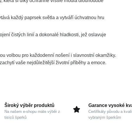
, která si díky ochranné vrstvě rhodia dlouhodobě
ytává každý paprsek světla a vytváří úchvatnou hru
ení čistých linií a dokonalé hladkosti, jež oslavuje
vou volbou pro každodenní nošení i slavnostní okamžiky.
 zachytí vaše nejdůležitější životní příběhy a emoce.
Široký výběr produktů
Garance vysoké kva
Na našem e-shopu máte výběr z
Certifikáty původu a kvali
tisíců šperků
vybraným šperkům