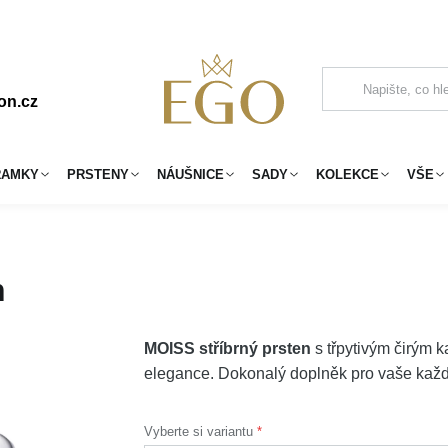
on.cz
RAMKY
PRSTENY
NÁUŠNICE
SADY
KOLEKCE
VŠE
n
MOISS stříbrný prsten
s třpytivým čirým
elegance. Dokonalý doplněk pro vaše každ
Vyberte si variantu