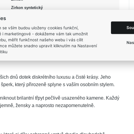
Zirkon syntetický
stříbrná, čirá
ies
Lesk, Rhodium
Sou
m se vším budou uloženy cookies funkční,
54, 56, 58
ké i marketingové - dokážeme vám tak umožnit
bu, měřit funkčnost našeho webu i vás cílit
2,8 g
Nas
nce můžete snadno upravit kliknutím na Nastavení
tiku
šich dnů dotek diskrétního luxusu a čisté krásy. Jeho
 šperk, který přirozeně splyne s vaším osobním stylem.
niknout brilantní třpyt pečlivě usazeného kamene. Každý
il jemně, žensky a naprosto nezapomenutelně.