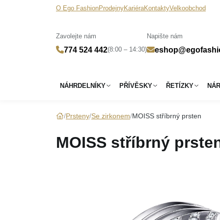
O Ego Fashion
Prodejny
Kariéra
Kontakty
Velkoobchod
Zavolejte nám
Napište nám
(8:00 – 14:30)
774 524 442
eshop@egofashi
NÁHRDELNÍKY
PŘÍVĚSKY
ŘETÍZKY
NÁ
Prsteny
Se zirkonem
MOISS stříbrný prsten
MOISS stříbrný prste