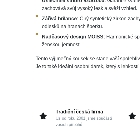
Ušlechtilé stříbro 925/1000:
Garance kvality
zachovává svůj vysoký lesk a svěží vzhled.
Zářivá brilance:
Čirý syntetický zirkon zach
odlesků na hranách šperku.
Nadčasový design MOISS:
Harmonické spoj
ženskou jemnost.
Tento výjimečný kousek se stane vaší spolehli
Je to také ideální osobní dárek, který s lehkostí
Tradiční česká firma
Už od roku 2001 jsme součástí
vašich příběhů