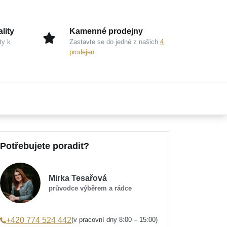
lity
Kamenné prodejny
ty k
Zastavte se do jedné z našich
4
prodejen
Potřebujete poradit?
Mirka Tesařová
průvodce výběrem a rádce
(v pracovní dny 8:00 – 15:00)
+420 774 524 442