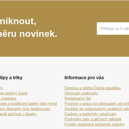
niknout,
běru novinek.
tipy a triky
Informace pro vás
ch
Doprava a platba Česká republika
rat perlový šperk
Obchodní podmínky
 inspirace
Reklamační řád
ané a korálkové šperky jako trend
Poučení o právu na odstoupení od sm
orní diamanty jsou budoucnost
Souhlas se zpracováním osobních úda
ávně pečovat o šperky
Cookies a podmínky používání
Podmínky slev a akčních nabídek
Projekt registrace ochranné známky