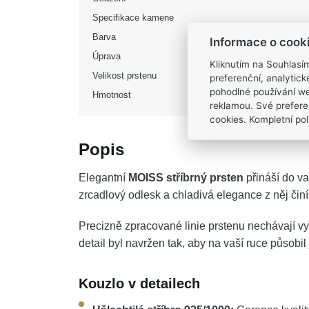
Specifikace kamene
Barva
Informace o cook
Úprava
Kliknutím na Souhlasí
Velikost prstenu
preferenční, analytic
pohodlné používání we
Hmotnost
reklamou. Své prefere
cookies. Kompletní poli
Popis
Elegantní
MOISS stříbrný prsten
přináší do va
zrcadlový odlesk a chladivá elegance z něj činí
Precizně zpracované linie prstenu nechávají vy
detail byl navržen tak, aby na vaší ruce působ
Kouzlo v detailech