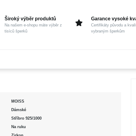
Široký výběr produktů
Garance vysoké kva
Na našem e-shopu máte výběr z
Certifikáty původu a kvali
tisíců šperků
vybraným šperkům
MOISS
Dámské
Stříbro 925/1000
Na ruku
Zirkon