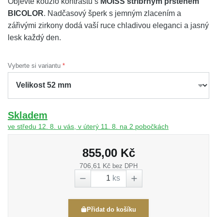
Objevte kouzlo kontrastů s
MOISS stříbrným prstenem
BICOLOR
. Nadčasový šperk s jemným zlacením a
zářivými zirkony dodá vaší ruce chladivou eleganci a jasný
lesk každý den.
Vyberte si variantu
Skladem
ve středu 12. 8. u vás, v úterý 11. 8. na 2 pobočkách
855,00 Kč
706,61 Kč
bez DPH
ks
Přidat do košíku