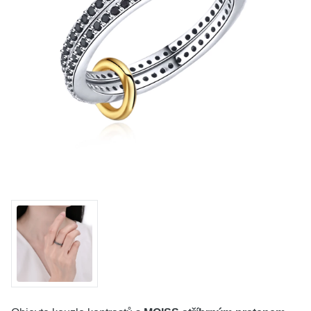
KOLEKCE
VŠE
O NÁS
BLOG
Vyberte region
Česko
Slovensko