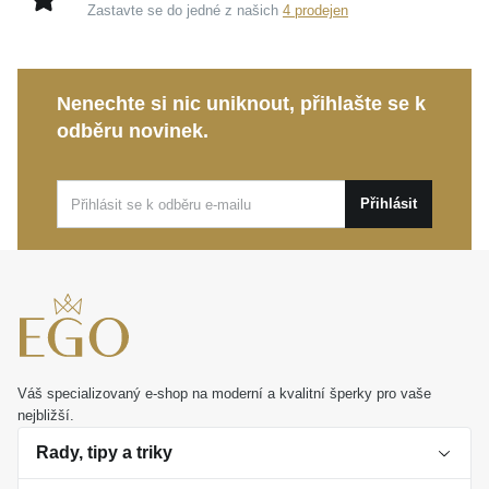
Promyšlená úprava:
Spojení rhodiování a zlacení
Zastavte se do jedné z našich
4 prodejen
zajišťuje vysokou odolnost, zachovává lesk a
vytváří rafinovaný dvoubarevný efekt.
Nenechte si nic uniknout, přihlašte se k
Díky své sofistikované kráse je tento prsten ideální
odběru novinek.
volbou pro běžné denní nošení i jako elegantní detail
pro výjimečné okamžiky. Jde o dokonalý dárek, který
potěší a bude s vámi sdílet ty nejkrásnější životní
Přihlásit
příběhy.
Váš specializovaný e-shop na moderní a kvalitní šperky pro vaše
nejbližší.
Rady, tipy a triky