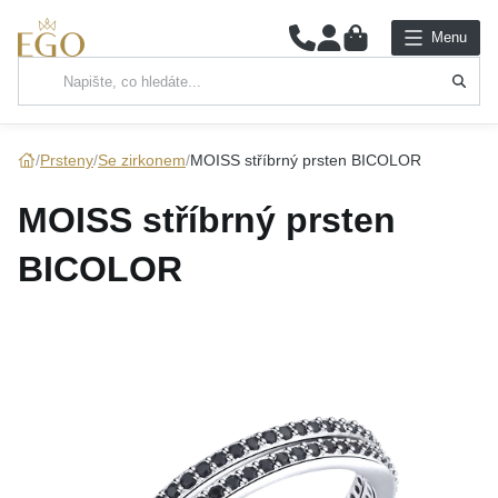
0
Menu
Hlavní kategorie
NÁHRDELNÍKY
Prsteny
Se zirkonem
MOISS stříbrný prsten BICOLOR
PŘÍVĚSKY
MOISS stříbrný prsten
ŘETÍZKY
BICOLOR
NÁRAMKY
PRSTENY
NÁUŠNICE
SADY