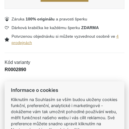
Záruka
100% originálu
a pravosti šperku
Dárková krabička ke každému šperku
ZDARMA
Potvrzenou objednávku si můžete vyzvednout osobně ve
4
prodejnách
Kód varianty
R0002890
Informace o cookies
Tradiční česká firma
Kliknutím na Souhlasím se vším budou uloženy cookies
Už od roku 2001 jsme součástí vašich příběhů
funkční, preferenční, analytické i marketingové -
dokážeme vám tak umožnit pohodlné používání webu,
měřit funkčnost našeho webu i vás cílit reklamou. Své
Široký výběr produktů
preference můžete snadno upravit kliknutím na
Na našem e-shopu máte výběr z tisíců šperků