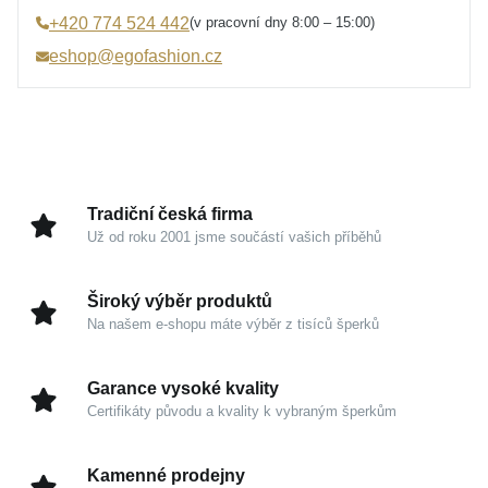
Specifikace kamene
Zirkon syntetický
propojuje chladivou čistotu ušlechtilého kovu s
(v pracovní dny 8:00 – 15:00)
+420 774 524 442
Barva
černá, čirá, žlutá
hřejivými tóny elegantního pozlacení.
eshop@egofashion.cz
Úprava
Lesk, Pozlacení, Rhodium
Zrcadlový odlesk a hedvábně hladké linie dodávají
Velikost prstenu
52, 62
šperku nádech diskrétního luxusu. Tento kousek není
Hmotnost
2,45 g
jen obyčejným doplňkem, ale nadčasovým
uměleckým dílem, které vaši ruku rozzáří při každém
gestu a podtrhne vaši přirozenou ženskost.
Tradiční česká firma
Už od roku 2001 jsme součástí vašich příběhů
Kouzlo v detailech
Široký výběr produktů
Stříbro 925/1000:
Ušlechtilý drahý kov, který je
Na našem e-shopu máte výběr z tisíců šperků
garancí trvalé hodnoty, kvality a dokonale čistého
vzhledu.
Garance vysoké kvality
Brilantní zirkony:
Přesně osazené kameny se
Certifikáty původu a kvality k vybraným šperkům
vyznačují mimořádným třpytem a schopností
nádherně odrážet světlo do všech stran.
Kamenné prodejny