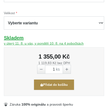
Velikost
Skladem
v úterý 11. 8. u vás, v pondělí 10. 8. na 4 pobočkách
1 355,00 Kč
1 119,83 Kč
bez DPH
ks
Přidat do košíku
Záruka
100% originálu
a pravosti šperku