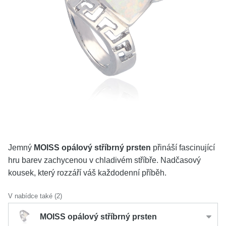
KOLEKCE
VŠE
O NÁS
BLOG
Vyberte region
Česko
Slovensko
Jemný
MOISS opálový stříbrný prsten
přináší fascinující
hru barev zachycenou v chladivém stříbře. Nadčasový
kousek, který rozzáří váš každodenní příběh.
V nabídce také (2)
MOISS opálový stříbrný prsten