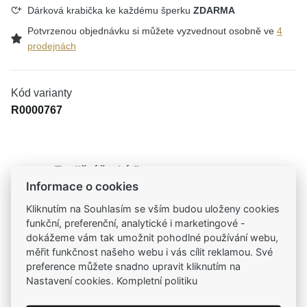
Dárková krabička ke každému šperku
ZDARMA
Potvrzenou objednávku si můžete vyzvednout osobně ve
4
prodejnách
Kód varianty
R0000767
Tradiční česká firma
Informace o cookies
Už od roku 2001 jsme součástí vašich příběhů
Kliknutím na Souhlasím se vším budou uloženy cookies
funkční, preferenční, analytické i marketingové -
Široký výběr produktů
dokážeme vám tak umožnit pohodlné používání webu,
Na našem e-shopu máte výběr z tisíců šperků
měřit funkčnost našeho webu i vás cílit reklamou. Své
preference můžete snadno upravit kliknutím na
Garance vysoké kvality
Nastavení cookies. Kompletní politiku
Certifikáty původu a kvality k vybraným šperkům