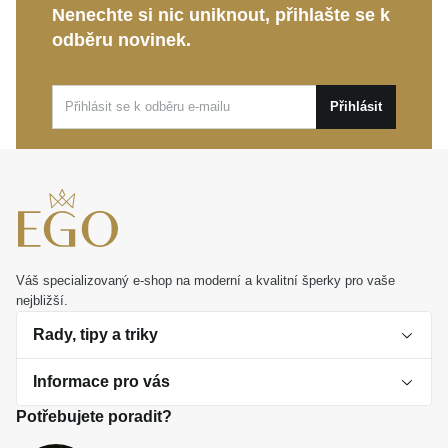
Nenechte si nic uniknout, přihlašte se k
podtrhne vaši osobnost.
odběru novinek.
Kolekce Rainbow:
Design oslavuje pulsující život,
optimismus a vaši jedinečnou originalitu.
Přihlásit
Zvolte šperk, který s lehkostí vypráví příběh vaší
kreativity a vnitřního míru. Je to ideální kousek pro
sebevědomé každodenní nošení i dokonalý dárek,
který zaručeně potěší.
Váš specializovaný e-shop na moderní a kvalitní šperky pro vaše
nejbližší.
Rady, tipy a triky
Informace pro vás
O perlách
Potřebujete poradit?
Jak vybrat perlový šperk
Doprava a platba Česká republika