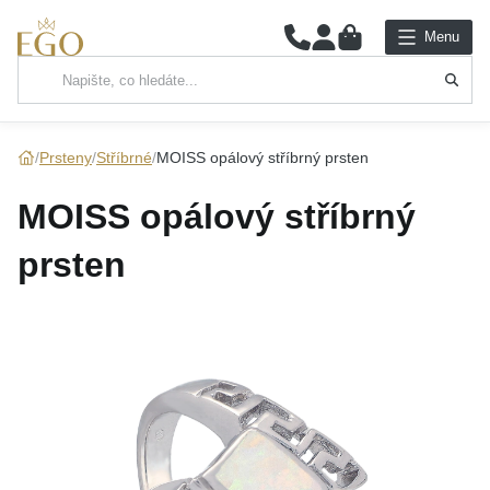
0
Menu
Hlavní kategorie
NÁHRDELNÍKY
Prsteny
Stříbrné
MOISS opálový stříbrný prsten
PŘÍVĚSKY
MOISS opálový stříbrný
ŘETÍZKY
prsten
NÁRAMKY
PRSTENY
NÁUŠNICE
SADY