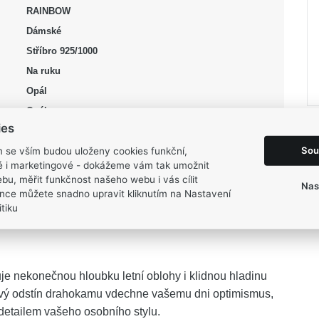
RAINBOW
Dámské
Stříbro 925/1000
Na ruku
Opál
Opál
ies
stříbrná, tyrkysová
Sou
m se vším budou uloženy cookies funkční,
Lesk, Rhodium
ké i marketingové - dokážeme vám tak umožnit
60, 61
bu, měřit funkčnost našeho webu i vás cílit
Nas
2,85 g
nce můžete snadno upravit kliknutím na Nastavení
tiku
e nekonečnou hloubku letní oblohy i klidnou hladinu
ový odstín drahokamu vdechne vašemu dni optimismus,
detailem vašeho osobního stylu.