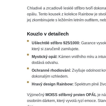
Chladivé a zrcadlově lesklé stříbro tvoří doko
opálu. Tento kousek z kolekce Rainbow je stvoře
jej zkombinujete s ležérním letním outfitem, ne
Kouzlo v detailech
Ušlechtilé stříbro 925/1000:
Garance vysoké
který si zaručeně zamilujete.
Mystický opál:
Kámen vnitřního míru a intuic
dodává odvahu.
Ochranné rhodiování:
Zvyšuje odolnost kov
dokonalým vzhledem.
Hravý design Rainbow:
Spektrum plné život
Výjimečný
MOISS stříbrný prsten OPÁL
je ná
osobním dárkem, který vyvolá ryzí emoce. St