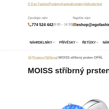
O Ego Fashion
Prodejny
Kariéra
Kontakty
Velkoobchod
Zavolejte nám
Napište nám
(8:00 – 14:30)
774 524 442
eshop@egofashi
NÁHRDELNÍKY
PŘÍVĚSKY
ŘETÍZKY
NÁ
Prsteny
Stříbrné
MOISS stříbrný prsten OPÁL
MOISS stříbrný prst