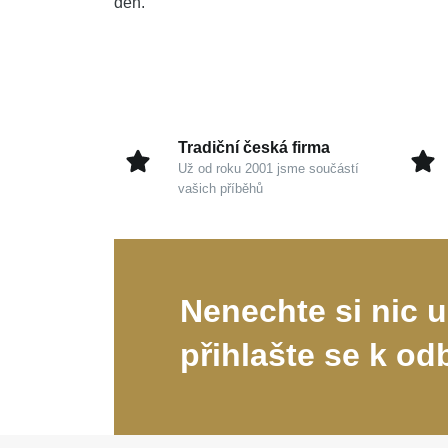
den.
Tradiční česká firma
Už od roku 2001 jsme součástí
vašich příběhů
Nenechte si nic u
přihlašte se k od