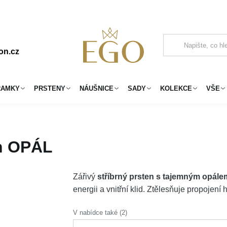
on.cz
RAMKY
PRSTENY
NÁUŠNICE
SADY
KOLEKCE
VŠE
en OPÁL
Zářivý
stříbrný prsten s tajemným opále
energii a vnitřní klid. Ztělesňuje propojen
V nabídce také (2)