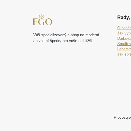
Rady, 
O perlá
Jak vyb
Váš specializovaný e-shop na moderní
Dárková
a kvalitní šperky pro vaše nejbližší.
Smaltov
Laborat
Jak spr
Provozuje