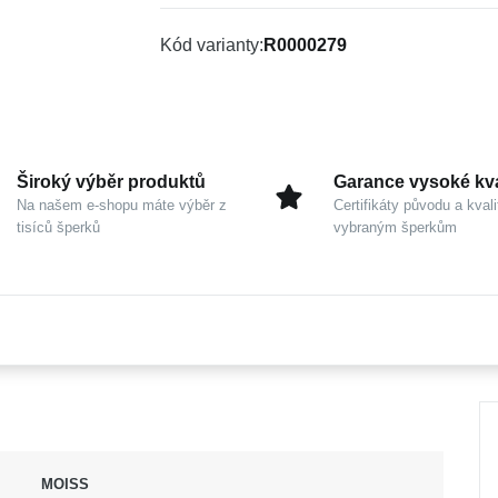
Kód varianty
R0000279
Široký výběr produktů
Garance vysoké kva
Na našem e-shopu máte výběr z
Certifikáty původu a kvali
tisíců šperků
vybraným šperkům
MOISS