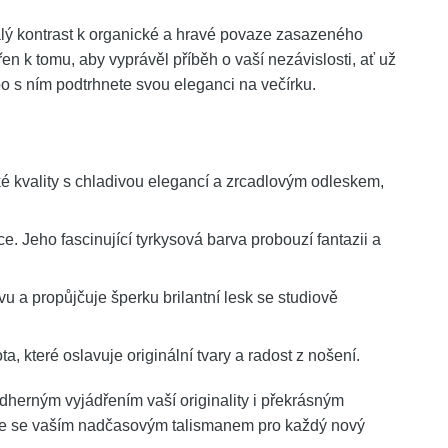
nalý kontrast k organické a hravé povaze zasazeného
n k tomu, aby vyprávěl příběh o vaší nezávislosti, ať už
bo s ním podtrhnete svou eleganci na večírku.
 kvality s chladivou elegancí a zrcadlovým odleskem,
e. Jeho fascinující tyrkysová barva probouzí fantazii a
u a propůjčuje šperku brilantní lesk se studiově
a, které oslavuje originální tvary a radost z nošení.
dherným vyjádřením vaší originality i překrásným
ane se vaším nadčasovým talismanem pro každý nový