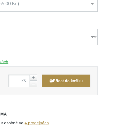
55,00 Kč
čkách
ks
Přidat do košíku
RMA
out osobně ve
4 prodejnách