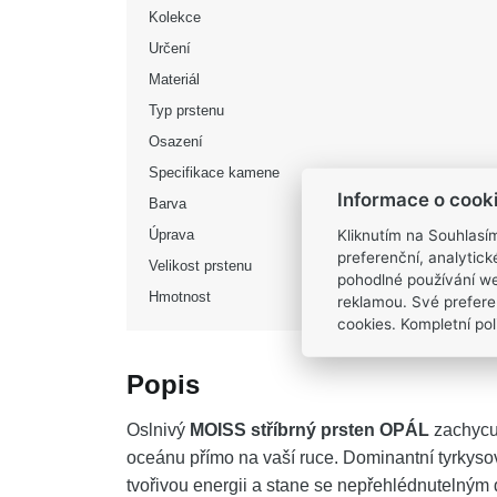
Kolekce
Určení
Materiál
Typ prstenu
Osazení
Specifikace kamene
Informace o cook
Barva
Kliknutím na Souhlasí
Úprava
preferenční, analytic
Velikost prstenu
pohodlné používání we
Hmotnost
reklamou. Své prefere
cookies. Kompletní poli
Popis
Oslnivý
MOISS stříbrný prsten OPÁL
zachycuj
oceánu přímo na vaší ruce. Dominantní tyrkys
tvořivou energii a stane se nepřehlédnutelným 