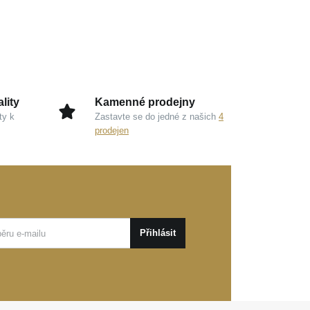
lity
Kamenné prodejny
ty k
Zastavte se do jedné z našich
4
prodejen
Přihlásit