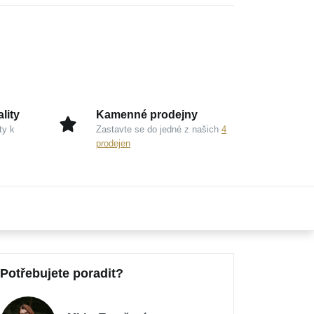
lity
Kamenné prodejny
ty k
Zastavte se do jedné z našich
4
prodejen
Potřebujete poradit?