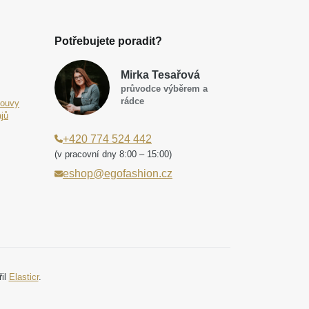
Potřebujete poradit?
Mirka Tesařová
průvodce výběrem a
rádce
louvy
jů
+420 774 524 442
(v pracovní dny 8:00 – 15:00)
eshop@egofashion.cz
řil
Elasticr
.