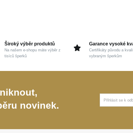
Široký výběr produktů
Garance vysoké kva
Na našem e-shopu máte výběr z
Certifikáty původu a kvali
tisíců šperků
vybraným šperkům
niknout,
běru novinek.