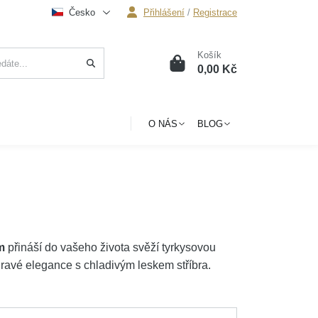
Česko
Přihlášení
/
Registrace
Košík
0
0,00 Kč
O NÁS
BLOG
m
přináší do vašeho života svěží tyrkysovou
í hravé elegance s chladivým leskem stříbra.