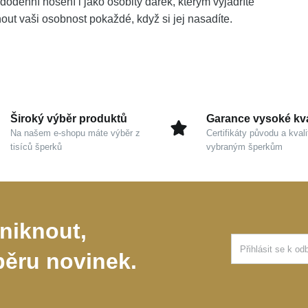
dodenní nošení i jako osobitý dárek, kterým vyjádříte
ut vaši osobnost pokaždé, když si jej nasadíte.
Široký výběr produktů
Garance vysoké kva
Na našem e-shopu máte výběr z
Certifikáty původu a kvali
tisíců šperků
vybraným šperkům
niknout,
běru novinek.