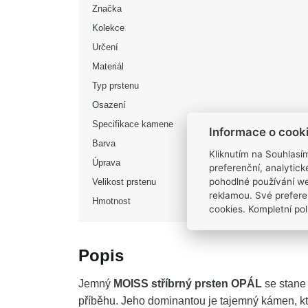
Značka
Kolekce
Určení
Materiál
Typ prstenu
Osazení
Specifikace kamene
Informace o cook
Barva
Kliknutím na Souhlasí
Úprava
preferenční, analytic
pohodlné používání we
Velikost prstenu
reklamou. Své prefere
Hmotnost
cookies. Kompletní poli
Popis
Jemný
MOISS stříbrný prsten OPÁL
se stane
příběhu. Jeho dominantou je tajemný kámen, kt