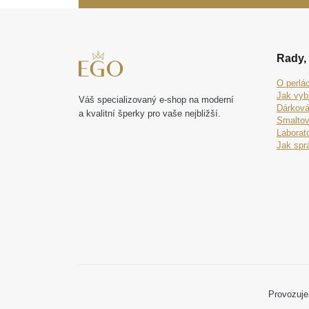
Rady, 
O perlá
Jak vyb
Váš specializovaný e-shop na moderní
Dárková
a kvalitní šperky pro vaše nejbližší.
Smaltov
Laborat
Jak spr
Provozuje