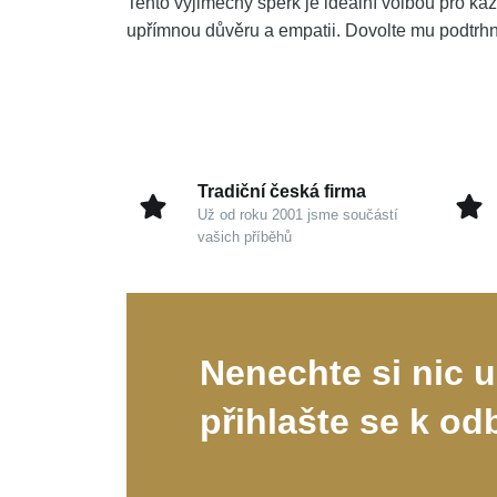
Tento výjimečný šperk je ideální volbou pro kaž
upřímnou důvěru a empatii. Dovolte mu podtrhno
Tradiční česká firma
Už od roku 2001 jsme součástí
vašich příběhů
Nenechte si nic u
přihlašte se k od