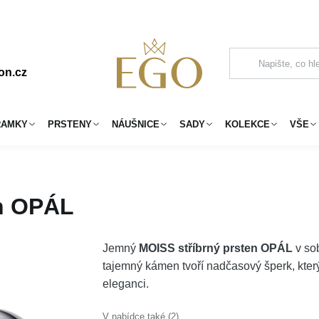
on.cz
RAMKY
PRSTENY
NÁUŠNICE
SADY
KOLEKCE
VŠE
en OPÁL
Jemný
MOISS stříbrný prsten OPÁL
v sob
tajemný kámen tvoří nadčasový šperk, kter
eleganci.
V nabídce také (2)