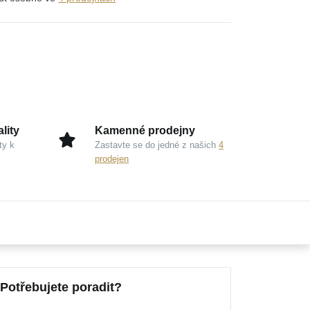
lity
Kamenné prodejny
ty k
Zastavte se do jedné z našich
4
prodejen
Potřebujete poradit?