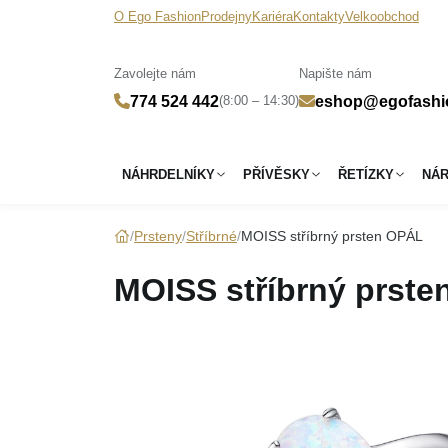
O Ego Fashion
Prodejny
Kariéra
Kontakty
Velkoobchod
Zavolejte nám
Napište nám
(8:00 – 14:30)
774 524 442
eshop@egofashi
NÁHRDELNÍKY
PŘÍVĚSKY
ŘETÍZKY
NÁ
Prsteny
Stříbrné
MOISS stříbrný prsten OPÁL
MOISS stříbrný prst