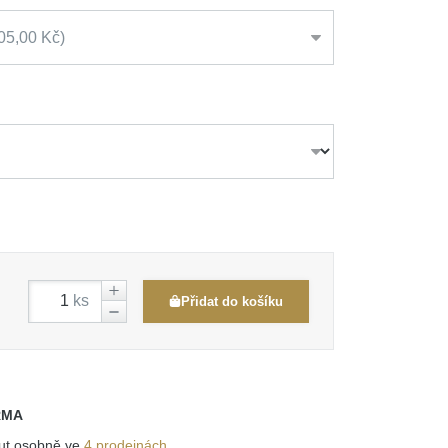
05,00 Kč
ks
Přidat do košíku
RMA
out osobně ve
4 prodejnách