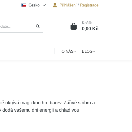
Česko
Přihlášení
/
Registrace
Košík
0
0,00 Kč
O NÁS
BLOG
ě ukrývá magickou hru barev. Zářivé stříbro a
ý dodá vašemu dni energii a chladivou