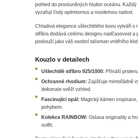
pohled do prosluněných hlubin oceánu. Každý do
vyzařují čistý optimismus a nositelnou radost.
Chladivá elegance ušlechtilého kovu vytváří s
stříbra dodává celému designu nadčasovost a po
poslouží jako váš osobní talisman vnitřního klid
Kouzlo v detailech
Ušlechtilé stříbro 925/1000:
Přináší prstenu
Ochranné rhodium:
Zajišťuje mimořádně vys
dokonale svěží vzhled.
Fascinující opál:
Magický kámen inspirace,
pohybem.
Kolekce RAINBOW:
Oslava originality a hr
outfit.