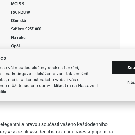
MOISS
RAINBOW
Dámské
Stříbro 925/1000
Na ruku
Opál
Opál
ies
bílá, stříbrná
Sou
m se vším budou uloženy cookies funkční,
Lesk, Rhodium
ké i marketingové - dokážeme vám tak umožnit
bu, měřit funkčnost našeho webu i vás cílit
54, 58, 60, 62, 64
Nas
nce můžete snadno upravit kliknutím na Nastavení
2,6 g
tiku
 elegantní a hravou součástí vašeho každodenního
erý v sobě ukrývá dechberoucí hru barev a připomíná