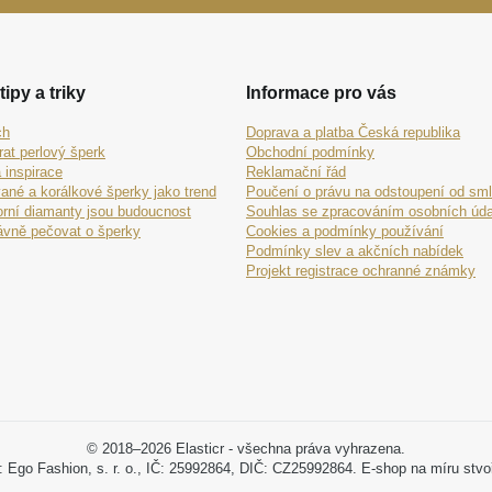
tipy a triky
Informace pro vás
ch
Doprava a platba Česká republika
rat perlový šperk
Obchodní podmínky
 inspirace
Reklamační řád
ané a korálkové šperky jako trend
Poučení o právu na odstoupení od sm
orní diamanty jsou budoucnost
Souhlas se zpracováním osobních úda
ávně pečovat o šperky
Cookies a podmínky používání
Podmínky slev a akčních nabídek
Projekt registrace ochranné známky
© 2018–2026 Elasticr - všechna práva vyhrazena.
: Ego Fashion, s. r. o., IČ: 25992864, DIČ: CZ25992864. E-shop na míru stvo