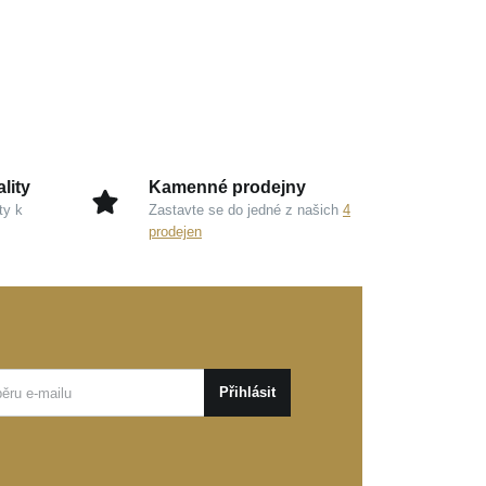
lity
Kamenné prodejny
ty k
Zastavte se do jedné z našich
4
prodejen
Přihlásit