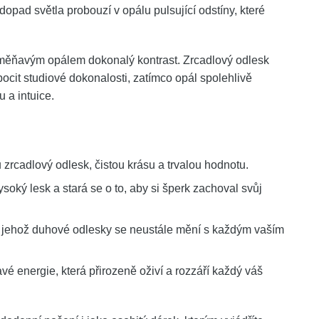
pad světla probouzí v opálu pulsující odstíny, které
 měňavým opálem dokonalý kontrast. Zrcadlový odlesk
cit studiové dokonalosti, zatímco opál spolehlivě
u a intuice.
 zrcadlový odlesk, čistou krásu a trvalou hodnotu.
oký lesk a stará se o to, aby si šperk zachoval svůj
 jehož duhové odlesky se neustále mění s každým vaším
avé energie, která přirozeně oživí a rozzáří každý váš