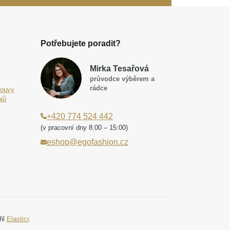
Potřebujete poradit?
Mirka Tesařová
průvodce výběrem a
rádce
louvy
jů
+420 774 524 442
(v pracovní dny 8:00 – 15:00)
eshop@egofashion.cz
řil
Elasticr
.