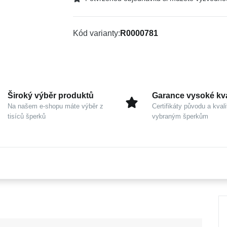
Kód varianty
R0000781
Široký výběr produktů
Garance vysoké kva
Na našem e-shopu máte výběr z
Certifikáty původu a kvali
tisíců šperků
vybraným šperkům