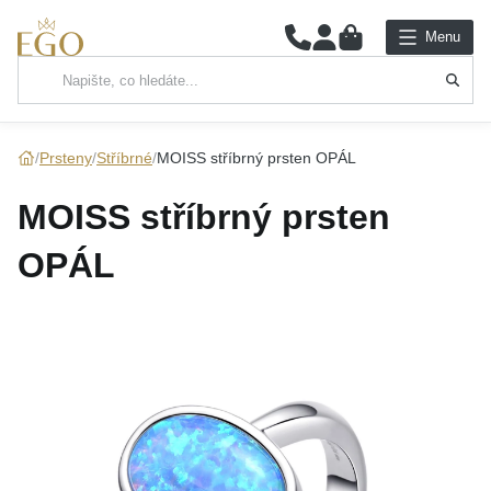
0
Menu
Hlavní kategorie
NÁHRDELNÍKY
Prsteny
Stříbrné
MOISS stříbrný prsten OPÁL
PŘÍVĚSKY
MOISS stříbrný prsten
ŘETÍZKY
OPÁL
NÁRAMKY
PRSTENY
NÁUŠNICE
SADY