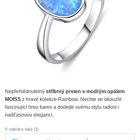
KOLEKCE
VŠE
O NÁS
BLOG
Vyberte region
Česko
Slovensko
Nepřehlédnutelný
stříbrný prsten s modrým opálem
MOISS
z hravé kolekce Rainbow. Nechte se okouzlit
fascinující hrou barev a dodejte svému stylu radost i
nadčasovou eleganci.
V nabídce také (3)