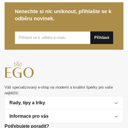
Kolekce Rainbow:
Umělecký kousek značky
Nenechte si nic uniknout, přihlašte se k
MOISS vytvořený jako magnet pro pohledy okolí,
odběru novinek.
který rozzáří váš outfit.
Tento výjimečný prsten se stane vaším magickým
Přihlásit
talismanem pro každodenní nošení i výjimečné
večerní události. Představuje také nezapomenutelný
osobní dárek, který vyjádří hlubokou důvěru a oslaví
jedinečnost obdarované ženy.
Váš specializovaný e-shop na moderní a kvalitní šperky pro vaše
nejbližší.
Rady, tipy a triky
Informace pro vás
O perlách
Potřebujete poradit?