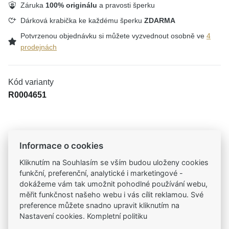
Záruka
100% originálu
a pravosti šperku
Dárková krabička ke každému šperku
ZDARMA
Potvrzenou objednávku si můžete vyzvednout osobně ve
4
prodejnách
Kód varianty
R0004651
Tradiční česká firma
Informace o cookies
Už od roku 2001 jsme součástí vašich příběhů
Kliknutím na Souhlasím se vším budou uloženy cookies
funkční, preferenční, analytické i marketingové -
Široký výběr produktů
dokážeme vám tak umožnit pohodlné používání webu,
Na našem e-shopu máte výběr z tisíců šperků
měřit funkčnost našeho webu i vás cílit reklamou. Své
preference můžete snadno upravit kliknutím na
Nastavení cookies. Kompletní politiku
Garance vysoké kvality