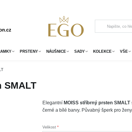
on.cz
RAMKY
PRSTENY
NÁUŠNICE
SADY
KOLEKCE
VŠE
LT
en SMALT
Elegantní
MOISS stříbrný prsten SMALT
černé a bílé barvy. Půvabný šperk pro ženy, 
Velikost