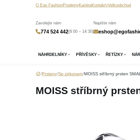
O Ego Fashion
Prodejny
Kariéra
Kontakty
Velkoobchod
Zavolejte nám
Napište nám
(8:00 – 14:30)
774 524 442
eshop@egofashi
NÁHRDELNÍKY
PŘÍVĚSKY
ŘETÍZKY
NÁ
Prsteny
Se zirkonem
MOISS stříbrný prsten SMA
MOISS stříbrný prst