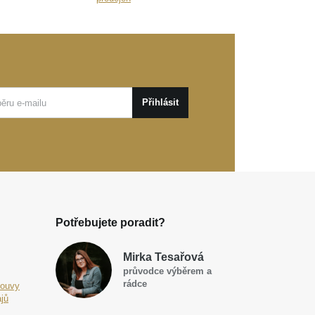
Přihlásit
Potřebujete poradit?
Mirka Tesařová
průvodce výběrem a
rádce
louvy
jů