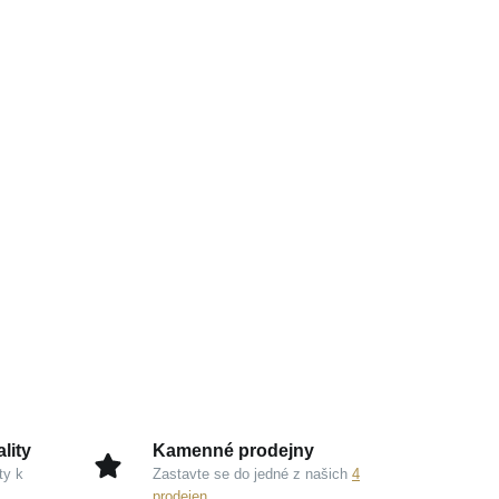
lity
Kamenné prodejny
ty k
Zastavte se do jedné z našich
4
prodejen