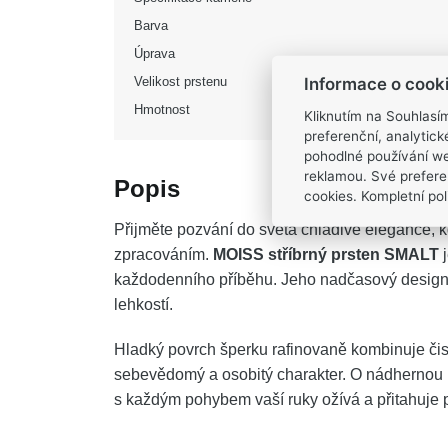
Barva
Úprava
Informace o cook
Velikost prstenu
Hmotnost
Kliknutím na Souhlasí
preferenční, analytic
pohodlné používání we
reklamou. Své prefere
Popis
cookies. Kompletní poli
Přijměte pozvání do světa chladivé elegance, 
zpracováním.
MOISS stříbrný prsten SMALT
j
každodenního příběhu. Jeho nadčasový design
lehkostí.
Hladký povrch šperku rafinovaně kombinuje čist
sebevědomý a osobitý charakter. O nádhernou hr
s každým pohybem vaší ruky ožívá a přitahuje 