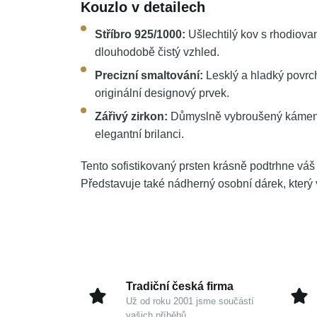
Kouzlo v detailech
Stříbro 925/1000:
Ušlechtilý kov s rhodiova
dlouhodobě čistý vzhled.
Precizní smaltování:
Lesklý a hladký povrc
originální designový prvek.
Zářivý zirkon:
Důmyslně vybroušený kámen 
elegantní brilanci.
Tento sofistikovaný prsten krásně podtrhne váš
Představuje také nádherný osobní dárek, který 
Tradiční česká firma
Už od roku 2001 jsme součástí
vašich příběhů