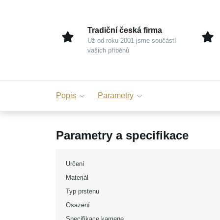
Tradiční česká firma
Už od roku 2001 jsme součástí
vašich příběhů
Popis
Parametry
Parametry a specifikace
Určení
Materiál
Typ prstenu
Osazení
Specifikace kamene