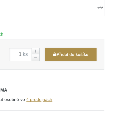
ch
ks
Přidat do košíku
RMA
out osobně ve
4 prodejnách