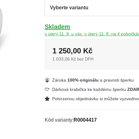
Skladem
v úterý 11. 8. u vás, v úterý 11. 8. na 4 pobočká
1 250,00 Kč
1 033,06 Kč
bez DPH
Záruka
100% originálu
a pravosti šperku
Dárková krabička ke každému šperku
ZDA
Potvrzenou objednávku si můžete vyzvedn
Kód varianty
R0004417