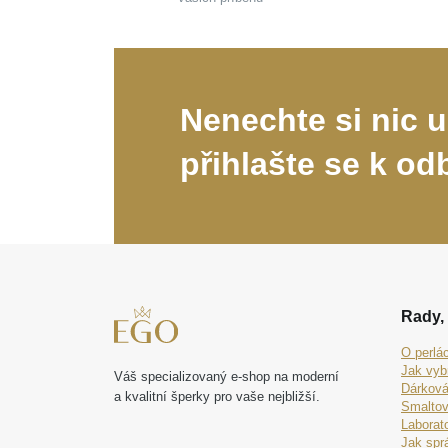
Nenechte si nic u
přihlašte se k od
Rady, 
O perlá
Jak vyb
Váš specializovaný e-shop na moderní
Dárková
a kvalitní šperky pro vaše nejbližší.
Smaltov
Laborat
Jak spr