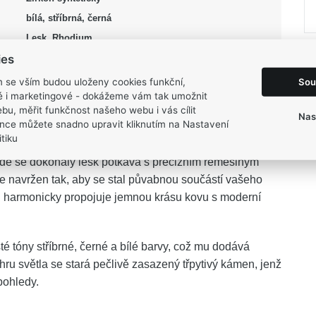
bílá, stříbrná, černá
Lesk, Rhodium
ies
54, 56
5,75 g
Sou
m se vším budou uloženy cookies funkční,
ké i marketingové - dokážeme vám tak umožnit
bu, měřit funkčnost našeho webu i vás cílit
Nas
nce můžete snadno upravit kliknutím na Nastavení
tiku
kde se dokonalý lesk potkává s precizním řemeslným
e navržen tak, aby se stal půvabnou součástí vašeho
 harmonicky propojuje jemnou krásu kovu s moderní
é tóny stříbrné, černé a bílé barvy, což mu dodává
u světla se stará pečlivě zasazený třpytivý kámen, jenž
pohledy.