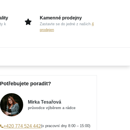
lity
Kamenné prodejny
ty k
Zastavte se do jedné z našich
4
prodejen
Potřebujete poradit?
Mirka Tesařová
průvodce výběrem a rádce
(v pracovní dny 8:00 – 15:00)
+420 774 524 442