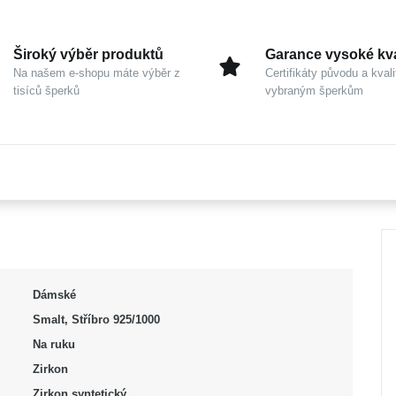
Široký výběr produktů
Garance vysoké kva
Na našem e-shopu máte výběr z
Certifikáty původu a kvali
tisíců šperků
vybraným šperkům
Dámské
Smalt, Stříbro 925/1000
Na ruku
Zirkon
Zirkon syntetický