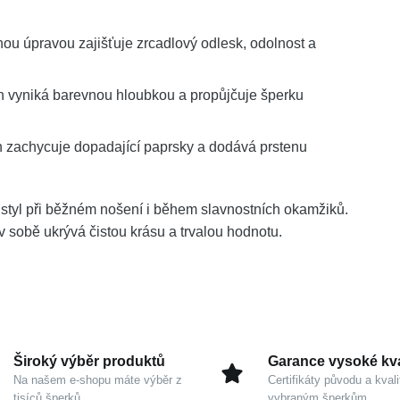
nou úpravou zajišťuje zrcadlový odlesk, odolnost a
h vyniká barevnou hloubkou a propůjčuje šperku
zachycuje dopadající paprsky a dodává prstenu
 styl při běžném nošení i během slavnostních okamžiků.
v sobě ukrývá čistou krásu a trvalou hodnotu.
Široký výběr produktů
Garance vysoké kva
Na našem e-shopu máte výběr z
Certifikáty původu a kvali
tisíců šperků
vybraným šperkům