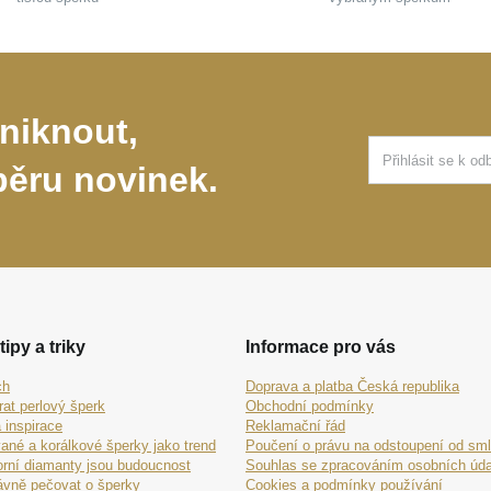
niknout,
běru novinek.
tipy a triky
Informace pro vás
ch
Doprava a platba Česká republika
rat perlový šperk
Obchodní podmínky
 inspirace
Reklamační řád
ané a korálkové šperky jako trend
Poučení o právu na odstoupení od sm
orní diamanty jsou budoucnost
Souhlas se zpracováním osobních úda
ávně pečovat o šperky
Cookies a podmínky používání