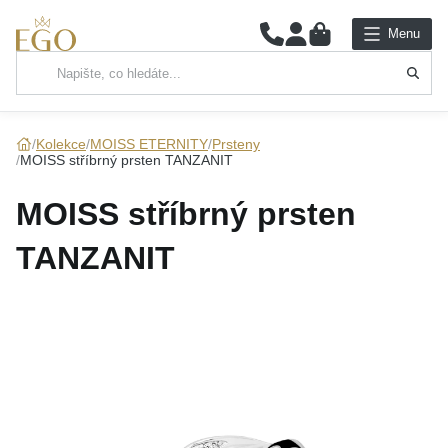
0
Menu
Hlavní kategorie
NÁHRDELNÍKY
Kolekce
MOISS ETERNITY
Prsteny
MOISS stříbrný prsten TANZANIT
PŘÍVĚSKY
MOISS stříbrný prsten
ŘETÍZKY
TANZANIT
NÁRAMKY
PRSTENY
NÁUŠNICE
SADY