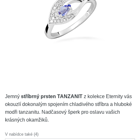
KOLEKCE
VŠE
O NÁS
BLOG
Vyberte region
Česko
Slovensko
Jemný
stříbrný prsten TANZANIT
z kolekce Eternity vás
okouzlí dokonalým spojením chladivého stříbra a hluboké
modři tanzanitu. Nadčasový šperk pro oslavu vašich
krásných okamžiků.
V nabídce také (4)