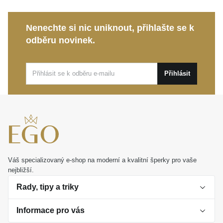
nezaměnitelný, jiskřivý efekt.
Kolekce Eternity:
Univerzální design, který
Nenechte si nic uniknout, přihlašte se k
nepodléhá trendům a hodí se na každodenní
odběru novinek.
nošení i výjimečné události.
Tento klenot s lehkostí podtrhne váš styl a přinese
Přihlásit
vám radost z dokonalého detailu.
Stříbrný prsten
TANZANIT
představuje ideální dárek i krásnou
vzpomínku na chvíle, které si přejete uchovat navždy.
Váš specializovaný e-shop na moderní a kvalitní šperky pro vaše
nejbližší.
Rady, tipy a triky
Informace pro vás
O perlách