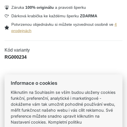
Záruka
100% originálu
a pravosti šperku
Dárková krabička ke každému šperku
ZDARMA
Potvrzenou objednávku si můžete vyzvednout osobně ve
4
prodejnách
Kód varianty
RG000234
Tradiční česká firma
Informace o cookies
Už od roku 2001 jsme součástí vašich příběhů
Kliknutím na Souhlasím se vším budou uloženy cookies
funkční, preferenční, analytické i marketingové -
dokážeme vám tak umožnit pohodlné používání webu,
Široký výběr produktů
měřit funkčnost našeho webu i vás cílit reklamou. Své
Na našem e-shopu máte výběr z tisíců šperků
preference můžete snadno upravit kliknutím na
Nastavení cookies. Kompletní politiku