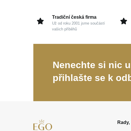
Tradiční česká firma
Už od roku 2001 jsme součástí
vašich příběhů
Nenechte si nic u
přihlašte se k od
Rady, 