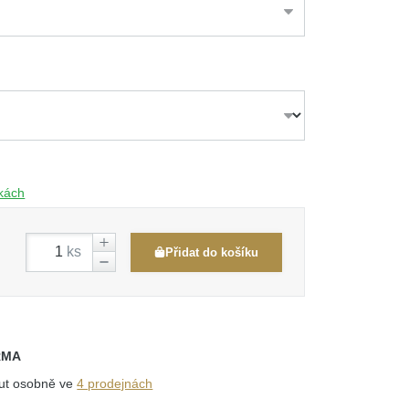
čkách
ks
Přidat do košíku
RMA
out osobně ve
4 prodejnách