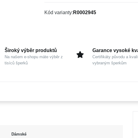
Kód varianty
R0002945
Široký výběr produktů
Garance vysoké kva
Na našem e-shopu máte výběr z
Certifikáty původu a kvali
tisíců šperků
vybraným šperkům
Dámské