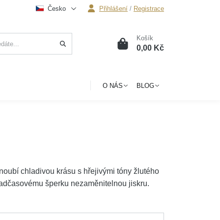
Česko
Přihlášení
/
Registrace
Košík
0
0,00 Kč
O NÁS
BLOG
noubí chladivou krásu s hřejivými tóny žlutého
 nadčasovému šperku nezaměnitelnou jiskru.