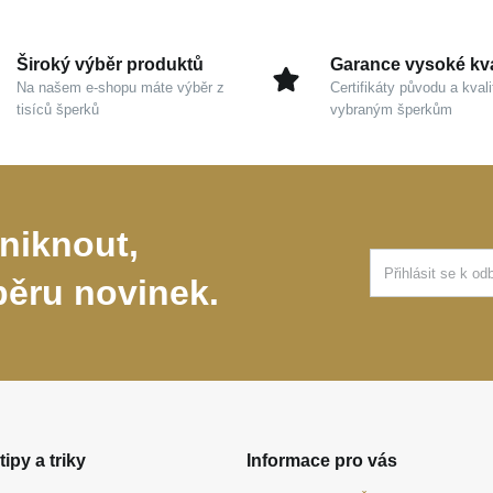
Široký výběr produktů
Garance vysoké kva
Na našem e-shopu máte výběr z
Certifikáty původu a kvali
tisíců šperků
vybraným šperkům
niknout,
běru novinek.
tipy a triky
Informace pro vás