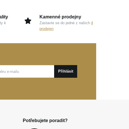
lity
Kamenné prodejny
ty k
Zastavte se do jedné z našich
4
prodejen
Přihlásit
Potřebujete poradit?