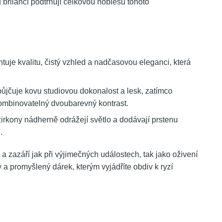
brilancí podtrhují celkovou noblesu tohoto
tuje kvalitu, čistý vzhled a nadčasovou eleganci, která
jčuje kovu studiovou dokonalost a lesk, zatímco
 kombinovatelný dvoubarevný kontrast.
irkony nádherně odrážejí světlo a dodávají prstenu
.
a zazáří jak při výjimečných událostech, tak jako oživení
a promyšlený dárek, kterým vyjádříte obdiv k ryzí