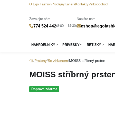
O Ego Fashion
Prodejny
Kariéra
Kontakty
Velkoobchod
Zavolejte nám
Napište nám
(8:00 – 14:30)
774 524 442
eshop@egofashi
NÁHRDELNÍKY
PŘÍVĚSKY
ŘETÍZKY
NÁ
Prsteny
Se zirkonem
MOISS stříbrný prsten
MOISS stříbrný prste
Doprava zdarma