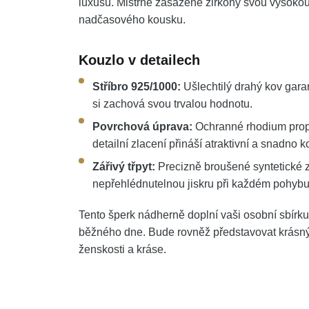
luxusu. Mistrně zasazené zirkony svou vysokou 
nadčasového kousku.
Kouzlo v detailech
Stříbro 925/1000:
Ušlechtilý drahý kov garan
si zachová svou trvalou hodnotu.
Povrchová úprava:
Ochranné rhodium propů
detailní zlacení přináší atraktivní a snadno
Zářivý třpyt:
Precizně broušené syntetické z
nepřehlédnutelnou jiskru při každém pohybu
Tento šperk nádherně doplní vaši osobní sbírku 
běžného dne. Bude rovněž představovat krásný 
ženskosti a kráse.