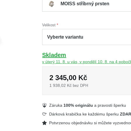
MOISS stříbrný prsten
Velikost
Skladem
v úterý 11. 8. u vás, v pondělí 10. 8. na 4 pobo
2 345,00 Kč
1 938,02 Kč
bez DPH
Záruka
100% originálu
a pravosti šperku
Dárková krabička ke každému šperku
ZDA
Potvrzenou objednávku si můžete vyzvedn