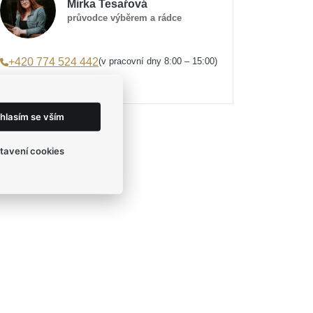
Mirka Tesařová
průvodce výběrem a rádce
(v pracovní dny 8:00 – 15:00)
+420 774 524 442
eshop@egofashion.cz
hlasím se vším
tavení cookies