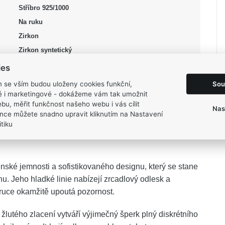
Stříbro 925/1000
Na ruku
Zirkon
Zirkon syntetický
stříbrná, žlutá
ies
Lesk, Pozlacení, Rhodium
Sou
m se vším budou uloženy cookies funkční,
57, 59
ké i marketingové - dokážeme vám tak umožnit
bu, měřit funkčnost našeho webu i vás cílit
7,74 g
Nas
nce můžete snadno upravit kliknutím na Nastavení
tiku
nské jemnosti a sofistikovaného designu, který se stane
. Jeho hladké linie nabízejí zrcadlový odlesk a
 ruce okamžitě upoutá pozornost.
 žlutého zlacení vytváří výjimečný šperk plný diskrétního