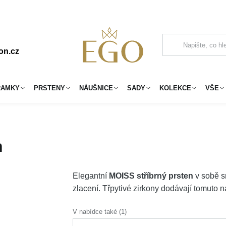
on.cz
RAMKY
PRSTENY
NÁUŠNICE
SADY
KOLEKCE
VŠE
n
Elegantní
MOISS stříbrný prsten
v sobě s
zlacení. Třpytivé zirkony dodávají tomuto
V nabídce také (1)