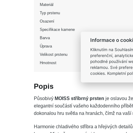
Materiál
Typ prstenu
Osazení
Specifikace kamene
Barva
Informace o cook
Úprava
Kliknutím na Souhlasí
Velikost prstenu
preferenční, analytic
pohodlné používání we
Hmotnost
reklamou. Své prefere
cookies. Kompletní poli
Popis
Působivý
MOISS stříbrný prsten
je oslavou že
elegantní součástí vašeho každodenního příběhu
dokonalou hru světla na hranách, čímž na vaší
Harmonie chladivého stříbra a hřejivých detailů