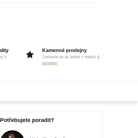
lity
Kamenné prodejny
ty k
Zastavte se do jedné z našich
4
prodejen
Potřebujete poradit?