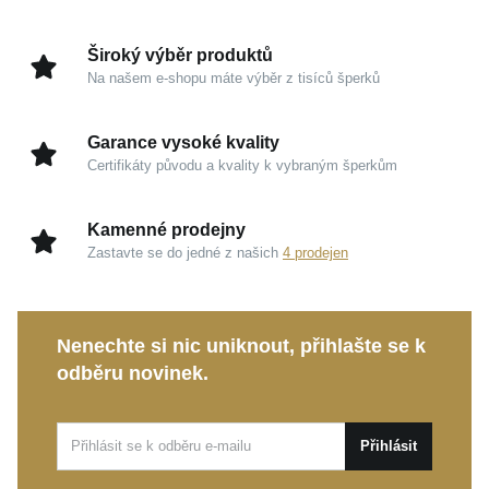
Prémiový materiál:
Ušlechtilé
stříbro 925/1000
je
Široký výběr produktů
garancí špičkové kvality a propůjčuje šperku
Na našem e-shopu máte výběr z tisíců šperků
sofistikovanou krásu i hedvábně hladký povrch.
Zářivá barevnost:
Oslnivý žlutý tón rozehrává na
Garance vysoké kvality
precizních hranách nádhernou hru světla a dodává
Certifikáty původu a kvality k vybraným šperkům
celku hřejivý dotek luxusu.
Univerzální design:
Přímý a čistý styl, který dává
Kamenné prodejny
vyniknout vaší individualitě bez zbytečných
Zastavte se do jedné z našich
4 prodejen
kompromisů.
Dopřejte si diskrétní eleganci pro každodenní nošení.
Nenechte si nic uniknout, přihlašte se k
MOISS stříbrný řetízek
představuje nejen ideální
odběru novinek.
volbu pro vás, ale i výjimečný dárek, který zaručeně
potěší ty, na kterých vám skutečně záleží.
Přihlásit