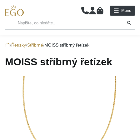
0
Menu
Hlavní kategorie
NÁHRDELNÍKY
Řetízky
Stříbrné
MOISS stříbrný řetízek
PŘÍVĚSKY
MOISS stříbrný řetízek
ŘETÍZKY
NÁRAMKY
PRSTENY
NÁUŠNICE
SADY