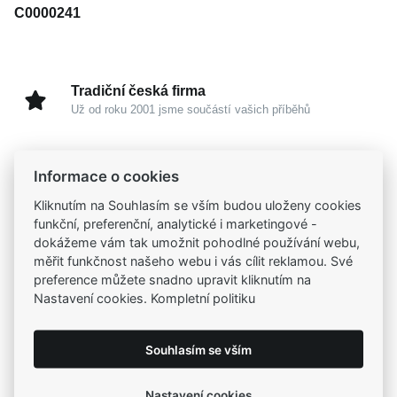
C0000241
Tradiční česká firma
Už od roku 2001 jsme součástí vašich příběhů
Široký výběr produktů
Informace o cookies
Na našem e-shopu máte výběr z tisíců šperků
Kliknutím na Souhlasím se vším budou uloženy cookies
funkční, preferenční, analytické i marketingové -
Garance vysoké kvality
dokážeme vám tak umožnit pohodlné používání webu,
Certifikáty původu a kvality k vybraným šperkům
měřit funkčnost našeho webu i vás cílit reklamou. Své
preference můžete snadno upravit kliknutím na
Nastavení cookies. Kompletní politiku
Kamenné prodejny
Zastavte se do jedné z našich
4 prodejen
Souhlasím se vším
Nastavení cookies