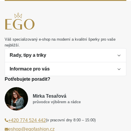
Váš specializovaný e-shop na moderní a kvalitní šperky pro vaše
nejbližší.
Rady, tipy a triky
Informace pro vás
O perlách
Potřebujete poradit?
Jak vybrat perlový šperk
Doprava a platba Česká republika
Dárková inspirace
Mirka Tesařová
Obchodní podmínky
průvodce výběrem a rádce
Smaltované a korálkové šperky jako trend
Reklamační řád
(v pracovní dny 8:00 – 15:00)
+420 774 524 442
Laboratorní diamanty jsou budoucnost
Poučení o právu na odstoupení od smlouvy
eshop@egofashion.cz