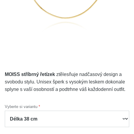
KOLEKCE
VŠE
O NÁS
BLOG
Vyberte region
Česko
Slovensko
MOISS stříbrný řetízek
ztělesňuje nadčasový design a
svobodu stylu. Unisex šperk s vysokým leskem dokonale
splyne s vaší osobností a podtrhne váš každodenní outfit.
Vyberte si variantu