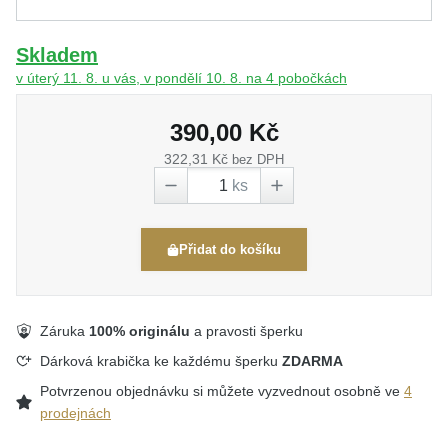
Skladem
v úterý 11. 8. u vás, v pondělí 10. 8. na 4 pobočkách
390,00 Kč
322,31 Kč
bez DPH
ks
Přidat do košíku
Záruka
100% originálu
a pravosti šperku
Dárková krabička ke každému šperku
ZDARMA
Potvrzenou objednávku si můžete vyzvednout osobně ve
4
prodejnách