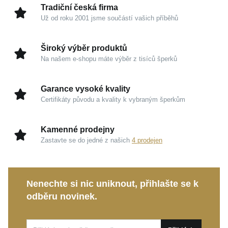
Tradiční česká firma
Už od roku 2001 jsme součástí vašich příběhů
Kouzlo v detailech
Ušlechtilé stříbro 925/1000:
Garance vysoké
Široký výběr produktů
kvality a tradice, která přináší vašemu šperku
Na našem e-shopu máte výběr z tisíců šperků
dlouhověkost a trvalou estetickou hodnotu.
Zrcadlový odlesk:
Precizně leštěný povrch
Garance vysoké kvality
zachytává paprsky světla a vytváří na kovu
Certifikáty původu a kvality k vybraným šperkům
hedvábně jemné stíny.
Ochranné rhodium:
Tato speciální úprava dodává
Kamenné prodejny
kovu oslnivou záři, zvyšuje jeho odolnost a udržuje
Zastavte se do jedné z našich
4 prodejen
nádherně čistý, chladivý tón.
Tento stříbrný náramek je ideální volbou pro
Nenechte si nic uniknout, přihlašte se k
každodenní nošení i jako decentní doplněk pro
odběru novinek.
nezapomenutelné večerní události. Jde o překrásný a
velmi osobní dárek, který zaručeně vykouzlí úsměv na
tváři a zůstane krásnou vzpomínkou.