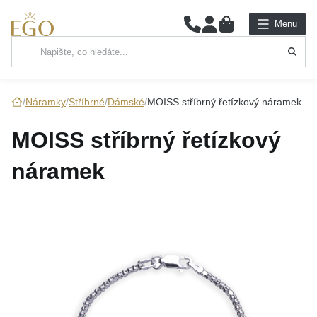
0
Menu
Hlavní kategorie
NÁHRDELNÍKY
Náramky
Stříbrné
Dámské
MOISS stříbrný řetízkový náramek
PŘÍVĚSKY
MOISS stříbrný řetízkový
ŘETÍZKY
náramek
NÁRAMKY
PRSTENY
NÁUŠNICE
SADY