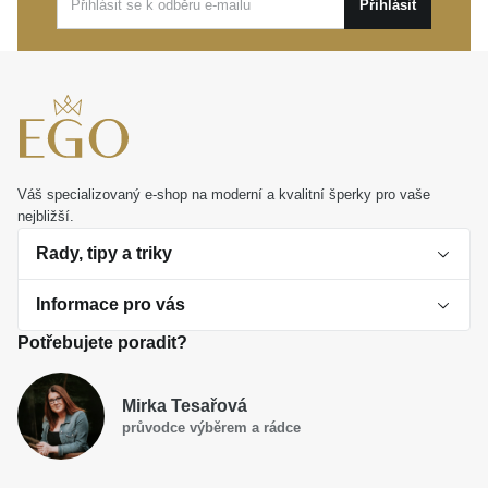
Přihlásit
Váš specializovaný e-shop na moderní a kvalitní šperky pro vaše
nejbližší.
Rady, tipy a triky
Informace pro vás
O perlách
Potřebujete poradit?
Jak vybrat perlový šperk
Doprava a platba Česká republika
Dárková inspirace
Mirka Tesařová
Obchodní podmínky
průvodce výběrem a rádce
Smaltované a korálkové šperky jako trend
Reklamační řád