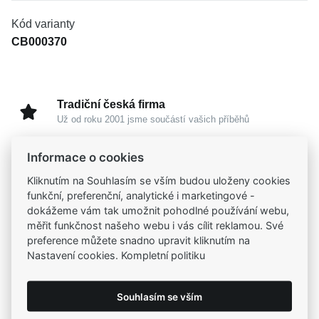
Kód varianty
CB000370
Tradiční česká firma
Už od roku 2001 jsme součástí vašich příběhů
Informace o cookies
Široký výběr produktů
Na našem e-shopu máte výběr z tisíců šperků
Kliknutím na Souhlasím se vším budou uloženy cookies
funkční, preferenční, analytické i marketingové -
dokážeme vám tak umožnit pohodlné používání webu,
Garance vysoké kvality
měřit funkčnost našeho webu i vás cílit reklamou. Své
Certifikáty původu a kvality k vybraným šperkům
preference můžete snadno upravit kliknutím na
Nastavení cookies. Kompletní politiku
Kamenné prodejny
Zastavte se do jedné z našich
4 prodejen
Souhlasím se vším