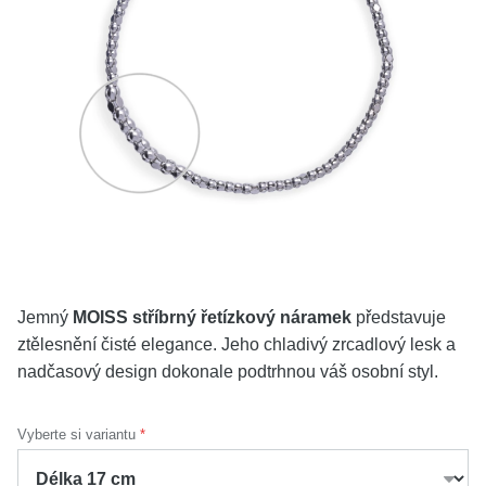
KOLEKCE
VŠE
O NÁS
BLOG
Vyberte region
Česko
Slovensko
Jemný
MOISS stříbrný řetízkový náramek
představuje
ztělesnění čisté elegance. Jeho chladivý zrcadlový lesk a
nadčasový design dokonale podtrhnou váš osobní styl.
Vyberte si variantu