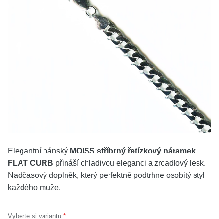
KOLEKCE
VŠE
O NÁS
BLOG
Vyberte region
Česko
Slovensko
Elegantní pánský
MOISS stříbrný řetízkový náramek
FLAT CURB
přináší chladivou eleganci a zrcadlový lesk.
Nadčasový doplněk, který perfektně podtrhne osobitý styl
každého muže.
Vyberte si variantu