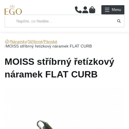
0
Menu
Hlavní kategorie
NÁHRDELNÍKY
Náramky
Stříbrné
Pánské
MOISS stříbrný řetízkový náramek FLAT CURB
PŘÍVĚSKY
MOISS stříbrný řetízkový
ŘETÍZKY
náramek FLAT CURB
NÁRAMKY
PRSTENY
NÁUŠNICE
SADY