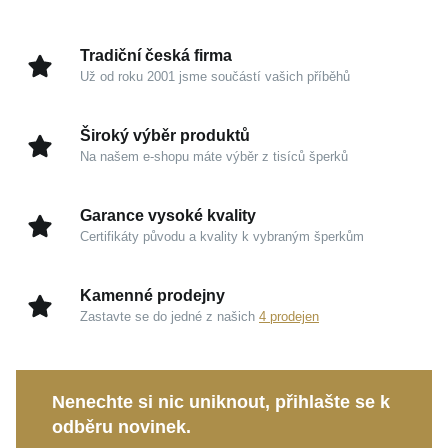
Zrcadlový odlesk a hedvábně hladké hrany dodávají
kovu punc studiové dokonalosti. Precizní zpracování
Tradiční česká firma
čistých linií podtrhuje charakter muže, který si potrpí
Už od roku 2001 jsme součástí vašich příběhů
na autenticitu a nadčasový design bez zbytečné
okázalosti.
Široký výběr produktů
Na našem e-shopu máte výběr z tisíců šperků
Kouzlo v detailech
Garance vysoké kvality
Ušlechtilé stříbro 925/1000:
Nezaměnitelná
Certifikáty původu a kvality k vybraným šperkům
garance ryzosti a kvality, která si zachovává svou
sofistikovanou a trvalou hodnotu.
Kamenné prodejny
Ochranná vrstva rhodia:
Zajišťuje výrazný lesk,
Zastavte se do jedné z našich
4 prodejen
chrání povrch před vnějšími vlivy a umocňuje
prémiový, čistý vzhled.
Vzor Flat Curb:
Ikonický řetízkový design s
Nenechte si nic uniknout, přihlašte se k
plochými oky výborně sedí na ruce a nabízí
odběru novinek.
absolutní komfort pro každodenní nošení.