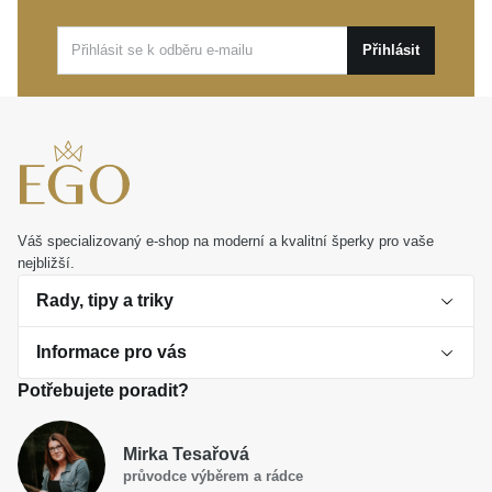
Tento výrazný doplněk skvěle zapadne do vašeho
Přihlásit
pracovního dne v kanceláři i do večerního programu.
MOISS stříbrný řetízkový náramek FLAT CURB
je
zároveň výjimečným dárkem, který potěší každého
muže s vytříbeným vkusem.
Váš specializovaný e-shop na moderní a kvalitní šperky pro vaše
nejbližší.
Rady, tipy a triky
Informace pro vás
O perlách
Potřebujete poradit?
Jak vybrat perlový šperk
Doprava a platba Česká republika
Dárková inspirace
Mirka Tesařová
Obchodní podmínky
průvodce výběrem a rádce