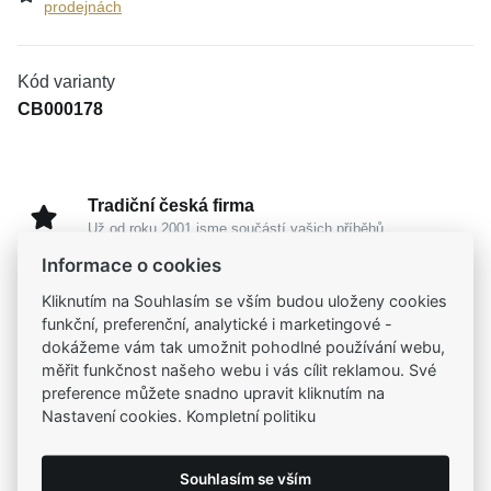
prodejnách
Kód varianty
CB000178
Tradiční česká firma
Už od roku 2001 jsme součástí vašich příběhů
Informace o cookies
Široký výběr produktů
Kliknutím na Souhlasím se vším budou uloženy cookies
Na našem e-shopu máte výběr z tisíců šperků
funkční, preferenční, analytické i marketingové -
dokážeme vám tak umožnit pohodlné používání webu,
měřit funkčnost našeho webu i vás cílit reklamou. Své
Garance vysoké kvality
preference můžete snadno upravit kliknutím na
Certifikáty původu a kvality k vybraným šperkům
Nastavení cookies. Kompletní politiku
Kamenné prodejny
Souhlasím se vším