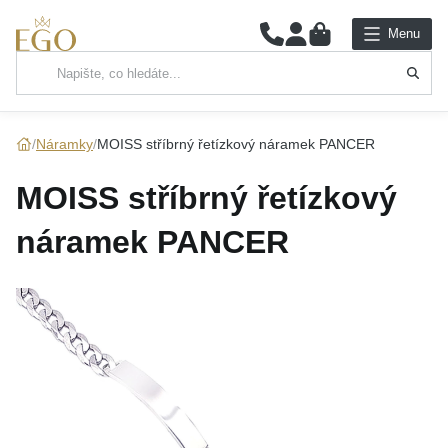
0
Menu
Hlavní kategorie
NÁHRDELNÍKY
Náramky
MOISS stříbrný řetízkový náramek PANCER
PŘÍVĚSKY
MOISS stříbrný řetízkový
ŘETÍZKY
náramek PANCER
NÁRAMKY
PRSTENY
NÁUŠNICE
SADY