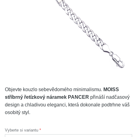
KOLEKCE
VŠE
O NÁS
BLOG
Vyberte region
Česko
Slovensko
Objevte kouzlo sebevědomého minimalismu.
MOISS
stříbrný řetízkový náramek PANCER
přináší nadčasový
design a chladivou eleganci, která dokonale podtrhne váš
osobitý styl.
Vyberte si variantu