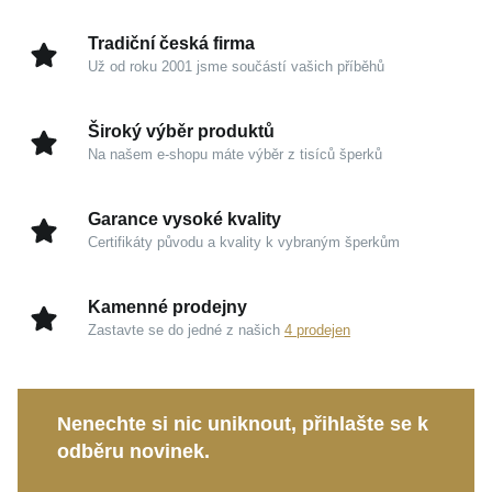
tak, aby splynul s vaším osobitým stylem a dodal mu
punc výjimečnosti, ať už se chystáte do moderní
Tradiční česká firma
kanceláře, nebo na formální večeři.
Už od roku 2001 jsme součástí vašich příběhů
Kouzlo v detailech
Široký výběr produktů
Na našem e-shopu máte výběr z tisíců šperků
Stříbro 925/1000:
Ušlechtilý kov nabízí garanci
vysoké kvality, diskrétního luxusu a výjimečné
Garance vysoké kvality
trvanlivosti.
Certifikáty původu a kvality k vybraným šperkům
Oslnivý lesk:
Dokonale leštěný povrch rozehrává
na hranách hedvábně jemné stíny a dechberoucí
Kamenné prodejny
hru světla.
Zastavte se do jedné z našich
4 prodejen
Rhodiová úprava:
Prémiová povrchová ochrana
zvyšuje odolnost šperku a udržuje jeho zářivou
studiovou dokonalost.
Nenechte si nic uniknout, přihlašte se k
Nadčasový design:
Ikonický vzor Pancer vyniká
odběru novinek.
svou univerzálností, díky níž skvěle doplní ležérní