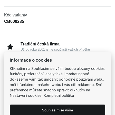
Kód varianty
CB000285
Tradiční česká firma
Už od roku 2001 jsme součástí vašich příběhů
Informace o cookies
Široký výběr produktů
Kliknutím na Souhlasím se vším budou uloženy cookies
Na našem e-shopu máte výběr z tisíců šperků
funkční, preferenční, analytické i marketingové -
dokážeme vám tak umožnit pohodlné používání webu,
měřit funkčnost našeho webu i vás cílit reklamou. Své
Garance vysoké kvality
preference můžete snadno upravit kliknutím na
Certifikáty původu a kvality k vybraným šperkům
Nastavení cookies. Kompletní politiku
Kamenné prodejny
Souhlasím se vším
Zastavte se do jedné z našich
4 prodejen