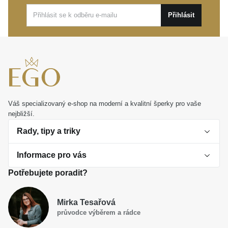
svetr i manžetu formální košile.
Přihlásit
Tento kousek z dílny značky
MOISS
není jen
doplňkem, ale spíše odrazem vašeho vytříbeného
vkusu. Představuje ideální volbu pro každodenní
nošení i jako promyšlený dárek s trvalou hodnotou.
Váš specializovaný e-shop na moderní a kvalitní šperky pro vaše
nejbližší.
Rady, tipy a triky
Informace pro vás
O perlách
Potřebujete poradit?
Jak vybrat perlový šperk
Doprava a platba Česká republika
Dárková inspirace
Mirka Tesařová
Obchodní podmínky
průvodce výběrem a rádce
Smaltované a korálkové šperky jako trend
Reklamační řád