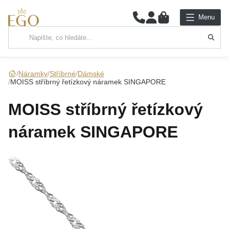
0
Menu
Hlavní kategorie
NÁHRDELNÍKY
Náramky
Stříbrné
Dámské
MOISS stříbrný řetízkový náramek SINGAPORE
PŘÍVĚSKY
MOISS stříbrný řetízkový
ŘETÍZKY
náramek SINGAPORE
NÁRAMKY
PRSTENY
NÁUŠNICE
SADY