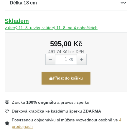
Skladem
v úterý 11. 8. u vás, v úterý 11. 8. na 4 pobočkách
595,00 Kč
491,74 Kč
bez DPH
ks
Přidat do košíku
Záruka
100% originálu
a pravosti šperku
Dárková krabička ke každému šperku
ZDARMA
Potvrzenou objednávku si můžete vyzvednout osobně ve
4
prodejnách