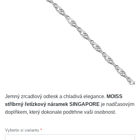
KOLEKCE
VŠE
O NÁS
BLOG
Vyberte region
Česko
Slovensko
Jemný zrcadlový odlesk a chladivá elegance.
MOISS
stříbrný řetízkový náramek SINGAPORE
je nadčasovým
doplňkem, který dokonale podtrhne vaši osobnost.
Vyberte si variantu