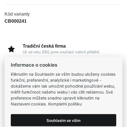
Kód varianty
CB000241
Tradiční česká firma
Už od roku 2001 jsme součástí vašich příběhů
Informace o cookies
Široký výběr produktů
Kliknutím na Souhlasím se vším budou uloženy cookies
Na našem e-shopu máte výběr z tisíců šperků
funkční, preferenční, analytické i marketingové -
dokážeme vám tak umožnit pohodlné používání webu,
Garance vysoké kvality
měřit funkčnost našeho webu i vás cílit reklamou. Své
Certifikáty původu a kvality k vybraným šperkům
preference můžete snadno upravit kliknutím na
Nastavení cookies. Kompletní politiku
Kamenné prodejny
Zastavte se do jedné z našich
4 prodejen
Souhlasím se vším