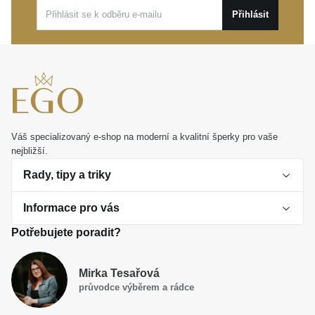
obdarované.
Přihlásit
Váš specializovaný e-shop na moderní a kvalitní šperky pro vaše
nejbližší.
Rady, tipy a triky
Informace pro vás
O perlách
Potřebujete poradit?
Jak vybrat perlový šperk
Doprava a platba Česká republika
Dárková inspirace
Mirka Tesařová
Obchodní podmínky
průvodce výběrem a rádce
Smaltované a korálkové šperky jako trend
Reklamační řád