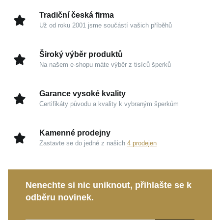
Kouzlo v detailech
Tradiční česká firma
Už od roku 2001 jsme součástí vašich příběhů
Stříbro 925/1000:
Ušlechtilý drahý kov zaručující
špičkovou kvalitu, čistý vzhled a trvalou hodnotu,
Široký výběr produktů
která nepodléhá trendům.
Na našem e-shopu máte výběr z tisíců šperků
Rhodium a zrcadlový lesk:
Ochranná povrchová
vrstva propůjčuje šperku fascinující odlesk,
Garance vysoké kvality
vysokou odolnost a zachovává jeho studiovou
Certifikáty původu a kvality k vybraným šperkům
dokonalost po dlouhá léta.
Řetízkový design Singapore:
Promyšlené a
Kamenné prodejny
jemné tvarování oček odráží světlo z mnoha úhlů a
Zastavte se do jedné z našich
4 prodejen
dodává šperku jiskru při každém vašem pohybu.
Ať už ho zvolíte pro běžné denní nošení, nebo jako
Nenechte si nic uniknout, přihlašte se k
sofistikovaný detail k večerním šatům, vždy zanechá
odběru novinek.
nezapomenutelný dojem. Představuje také nádherný
a velmi osobní dárek, kterým vyjádříte jedinečnost