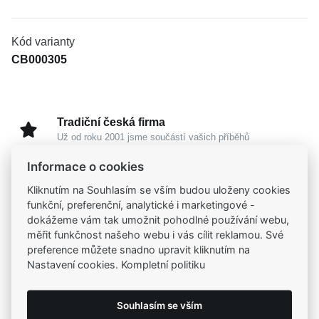
Kód varianty
CB000305
Tradiční česká firma
Už od roku 2001 jsme součástí vašich příběhů
Informace o cookies
Široký výběr produktů
Kliknutím na Souhlasím se vším budou uloženy cookies
Na našem e-shopu máte výběr z tisíců šperků
funkční, preferenční, analytické i marketingové -
dokážeme vám tak umožnit pohodlné používání webu,
měřit funkčnost našeho webu i vás cílit reklamou. Své
Garance vysoké kvality
preference můžete snadno upravit kliknutím na
Certifikáty původu a kvality k vybraným šperkům
Nastavení cookies. Kompletní politiku
Kamenné prodejny
Souhlasím se vším
Zastavte se do jedné z našich
4 prodejen