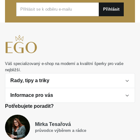
volna. Představuje také velmi vkusný a hodnotný
Přihlásit
dárek pro každého, kdo ocení čistý design a poctivé
zpracování bez prázdných kompromisů.
Váš specializovaný e-shop na moderní a kvalitní šperky pro vaše
nejbližší.
Rady, tipy a triky
Informace pro vás
O perlách
Potřebujete poradit?
Jak vybrat perlový šperk
Doprava a platba Česká republika
Dárková inspirace
Mirka Tesařová
Obchodní podmínky
průvodce výběrem a rádce
Smaltované a korálkové šperky jako trend
Reklamační řád