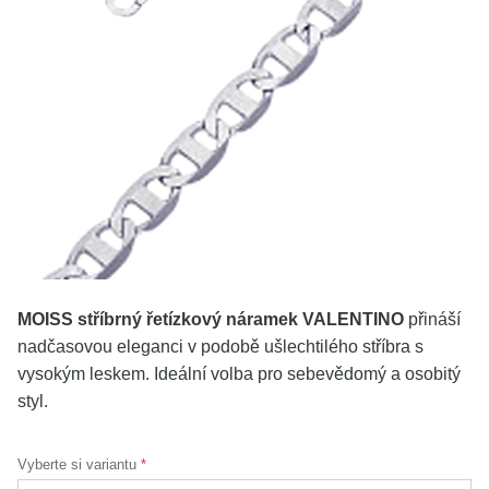
KOLEKCE
VŠE
O NÁS
BLOG
Vyberte region
Česko
Slovensko
MOISS stříbrný řetízkový náramek VALENTINO
přináší
nadčasovou eleganci v podobě ušlechtilého stříbra s
vysokým leskem. Ideální volba pro sebevědomý a osobitý
styl.
Vyberte si variantu