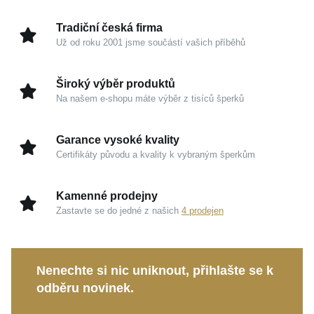
Čisté linie a precizní vazba z něj tvoří nadčasový
doplněk, který s lehkostí splyne s vaší každodenní
Tradiční česká firma
identitou.
Už od roku 2001 jsme součástí vašich příběhů
Kouzlo v detailech
Široký výběr produktů
Na našem e-shopu máte výběr z tisíců šperků
Ušlechtilé stříbro 925/1000:
Garance špičkové
kvality a trvalé hodnoty, která si dlouhodobě
Garance vysoké kvality
uchovává svou sofistikovanou krásu a čistotu.
Certifikáty původu a kvality k vybraným šperkům
Rhodovaný povrch:
Zvyšuje odolnost kovu,
zajišťuje zrcadlový lesk a propůjčuje šperku svěží,
Kamenné prodejny
moderní vzhled bez nežádoucího tmavnutí.
Zastavte se do jedné z našich
4 prodejen
Design Valentino:
Specifická řetízková struktura
kombinuje spolehlivou pevnost s výjimečnou hrou
světla na leštěných hranách každého očka.
Nenechte si nic uniknout, přihlašte se k
odběru novinek.
Tento elegantní náramek je stvořen pro celodenní
nošení, ať už do moderní kanceláře, nebo pro chvíle