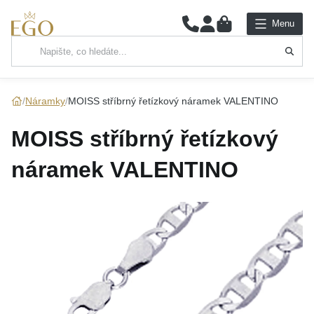
0
Menu
Hlavní kategorie
NÁHRDELNÍKY
Náramky
MOISS stříbrný řetízkový náramek VALENTINO
PŘÍVĚSKY
MOISS stříbrný řetízkový
ŘETÍZKY
náramek VALENTINO
NÁRAMKY
PRSTENY
NÁUŠNICE
SADY