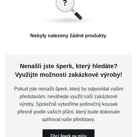
KOLEKCE
Barva
Dámské
(2)
Pánské
(57)
Cena
VŠE
bílá
(1)
Unisex
(1)
Drahokam
(12)
hnědá
(4)
Zirkon
(1)
Typ náušnic
Nebyly nalezeny žádné produkty.
O NÁS
stříbrná
(57)
černá
(39)
Velikost prstenu
až
BLOG
žlutá
(2)
bronzová
(2)
Kolekce
Nenašli jste šperk, který hledáte?
Visací
(1)
Vyberte region
Česko
Slovensko
Využijte možnosti zakázkové výroby!
Min. délka řetízku
58
(5)
60
(11)
Šířka řetízku
Pokud jste nenašli šperk, který by odpovídal vašim
62
(10)
SILVER
(50)
64
(12)
představám, neváhejte využít naší zakázkové
Typ zapínání
66
(11)
výroby. Společně vytvoříme jedinečný kousek
až
68
(8)
přesně podle vašich přání, který bude dokonale
70
(6)
Specifikace kamene
až
splňovat vaše představy.
Symbolika
Háček - závěs
(1)
Chci šperk na míru