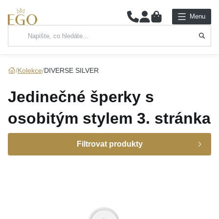
0
Menu
Hlavní kategorie
NÁHRDELNÍKY
Kolekce
DIVERSE SILVER
PŘÍVĚSKY
Jedinečné šperky s
ŘETÍZKY
osobitým stylem
3. stránka
NÁRAMKY
Filtrovat produkty
PRSTENY
Značka
NÁUŠNICE
Určení
SADY
Osazení
DIVERSE
(57)