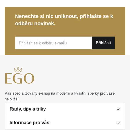
Max. délka náramku
až
Hmotnost
Nenechte si nic uniknout, přihlašte se k
Na ruku
(18)
odběru novinek.
až
Přihlásit
až
Váš specializovaný e-shop na moderní a kvalitní šperky pro vaše
nejbližší.
Rady, tipy a triky
Informace pro vás
O perlách