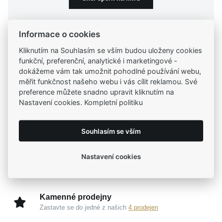
Min. délka náramku
Achát
(8)
Zirkon syntetický
(1)
Šířka přívěsku
Informace o cookies
Tygří oko
(4)
Křížek
(2)
Zvířecí motiv
(1)
Kliknutím na Souhlasím se vším budou uloženy cookies
Výška přívěsku s očkem
až
funkční, preferenční, analytické i marketingové -
dokážeme vám tak umožnit pohodlné používání webu,
Úprava
Tradiční česká firma
až
měřit funkčnost našeho webu i vás cílit reklamou. Své
Už od roku 2001 jsme součástí vašich příběhů
preference můžete snadno upravit kliknutím na
Materiál
až
Nastavení cookies. Kompletní politiku
Šířka náramku
Široký výběr produktů
Lesk
(14)
Na našem e-shopu máte výběr z tisíců šperků
Souhlasím se vším
Mat
(6)
Max. délka řetízku
Rhodium
(14)
Stříbro 925/1000
(57)
Oxidace
(6)
Nastavení cookies
Garance vysoké kvality
Max. délka náhrdelníku
Starostříbro
(30)
až
Certifikáty původu a kvality k vybraným šperkům
Šířka náhrdelníku
až
Kamenné prodejny
Typ prstenu
Zastavte se do jedné z našich
4 prodejen
až