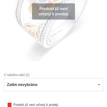
KOLEKCE
Produkt již není
určený k prodeji.
VŠE
O NÁS
BLOG
Vyberte region
Česko
Slovensko
V nabídce také (1)
Zatím nevybráno
Produkt již není určený k prodeji.