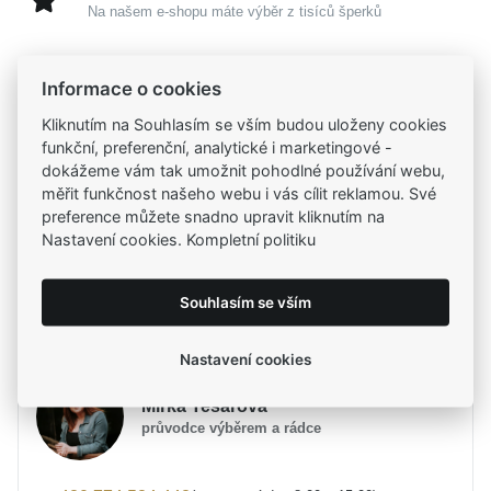
Na našem e-shopu máte výběr z tisíců šperků
Garance vysoké kvality
Informace o cookies
Certifikáty původu a kvality k vybraným šperkům
Kliknutím na Souhlasím se vším budou uloženy cookies
funkční, preferenční, analytické i marketingové -
Kamenné prodejny
dokážeme vám tak umožnit pohodlné používání webu,
Zastavte se do jedné z našich
4 prodejen
měřit funkčnost našeho webu i vás cílit reklamou. Své
preference můžete snadno upravit kliknutím na
Nastavení cookies. Kompletní politiku
Parametry
Souhlasím se vším
Potřebujete poradit?
Parametry a specifikace
Nastavení cookies
Značka
MOISS
Mirka Tesařová
Kolekce
RAINBOW
průvodce výběrem a rádce
Určení
Dámské
Materiál
Smalt, Stříbro 925/1000