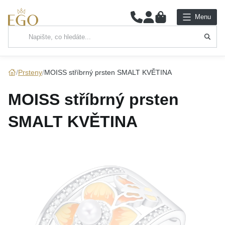
0
Menu
Hlavní kategorie
NÁHRDELNÍKY
Prsteny
MOISS stříbrný prsten SMALT KVĚTINA
PŘÍVĚSKY
MOISS stříbrný prsten
ŘETÍZKY
SMALT KVĚTINA
NÁRAMKY
PRSTENY
NÁUŠNICE
SADY