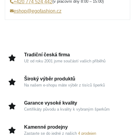
(v pracovní dny 8:00 – 15:00)
+420 774 524 442
Typ prstenu
Na ruku
eshop@egofashion.cz
Osazení
Zirkon, Pravá perla
Specifikace kamene
Zirkon syntetický, Perla
sladkovodní
Barva
oranžová, stříbrná, žlutá
Symbolika
Květina, List, Zvířecí motiv
Úprava
Lesk, Rhodium
Tradiční česká firma
Velikost prstenu
57
Už od roku 2001 jsme součástí vašich příběhů
Hmotnost
5,65 g
Široký výběr produktů
Na našem e-shopu máte výběr z tisíců šperků
Garance vysoké kvality
Certifikáty původu a kvality k vybraným šperkům
Kamenné prodejny
Zastavte se do jedné z našich
4 prodejen