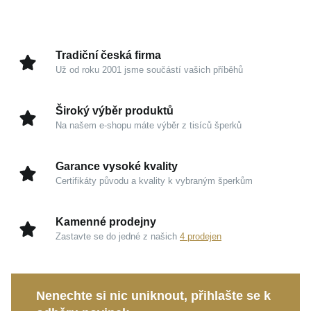
Barva
čirá, stříbrná
Symbolika
Květina
Tradiční česká firma
Úprava
Lesk, Rhodium
Už od roku 2001 jsme součástí vašich příběhů
Hmotnost
1,65 g
Široký výběr produktů
Na našem e-shopu máte výběr z tisíců šperků
Garance vysoké kvality
Certifikáty původu a kvality k vybraným šperkům
Kamenné prodejny
Zastavte se do jedné z našich
4 prodejen
Nenechte si nic uniknout, přihlašte se k