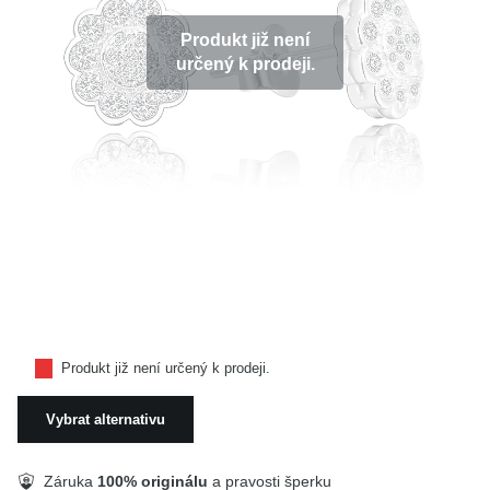
KOLEKCE
Produkt již není
určený k prodeji.
VŠE
O NÁS
BLOG
Vyberte region
Česko
Slovensko
Produkt již není určený k prodeji.
Vybrat alternativu
Záruka
100% originálu
a pravosti šperku