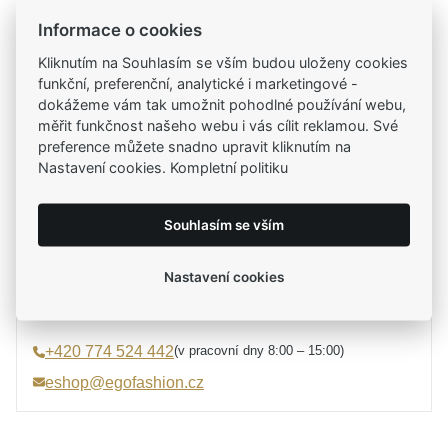
Informace o cookies
Kamenné prodejny
Kliknutím na Souhlasím se vším budou uloženy cookies
Zastavte se do jedné z našich
4 prodejen
funkční, preferenční, analytické i marketingové -
dokážeme vám tak umožnit pohodlné používání webu,
měřit funkčnost našeho webu i vás cílit reklamou. Své
preference můžete snadno upravit kliknutím na
Parametry
Nastavení cookies. Kompletní politiku
Potřebujete poradit?
Parametry a specifikace
Souhlasím se vším
Určení
Dámské
Mirka Tesařová
Materiál
Stříbro 925/1000
Nastavení cookies
průvodce výběrem a rádce
Typ náušnic
Pecky
Typ zapínání
Puzeta
(v pracovní dny 8:00 – 15:00)
+420 774 524 442
Výška náušnice
9 mm
eshop@egofashion.cz
Šířka náušnice
9 mm
Osazení
Zirkon
Specifikace kamene
Zirkon syntetický