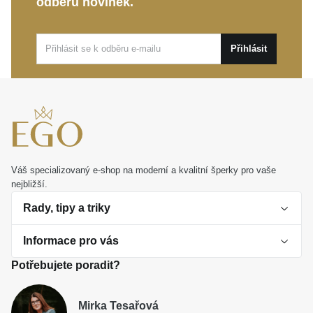
odběru novinek.
Přihlásit
Váš specializovaný e-shop na moderní a kvalitní šperky pro vaše
nejbližší.
Rady, tipy a triky
Informace pro vás
O perlách
Potřebujete poradit?
Jak vybrat perlový šperk
Doprava a platba Česká republika
Dárková inspirace
Mirka Tesařová
Obchodní podmínky