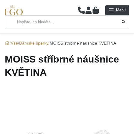
0
Menu
Hlavní kategorie
NÁHRDELNÍKY
Vše
Dámské šperky
MOISS stříbrné náušnice KVĚTINA
PŘÍVĚSKY
MOISS stříbrné náušnice
ŘETÍZKY
KVĚTINA
NÁRAMKY
PRSTENY
NÁUŠNICE
SADY