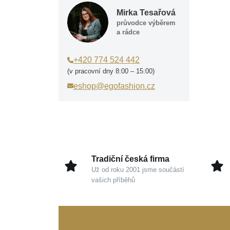
Mirka Tesařová
průvodce výběrem
a rádce
+420 774 524 442
(v pracovní dny 8:00 – 15:00)
eshop@egofashion.cz
Tradiční česká firma
Už od roku 2001 jsme součástí
vašich příběhů