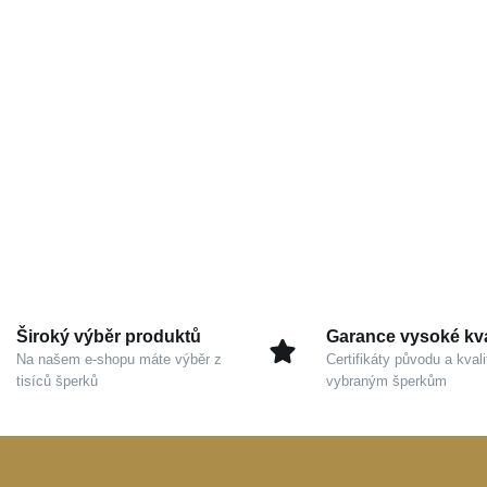
Široký výběr produktů
Garance vysoké kva
Na našem e-shopu máte výběr z
Certifikáty původu a kvali
tisíců šperků
vybraným šperkům