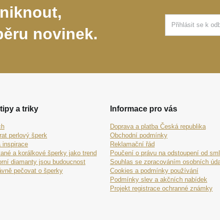
niknout,
běru novinek.
tipy a triky
Informace pro vás
ch
Doprava a platba Česká republika
rat perlový šperk
Obchodní podmínky
 inspirace
Reklamační řád
ané a korálkové šperky jako trend
Poučení o právu na odstoupení od sm
orní diamanty jsou budoucnost
Souhlas se zpracováním osobních úda
ávně pečovat o šperky
Cookies a podmínky používání
Podmínky slev a akčních nabídek
Projekt registrace ochranné známky