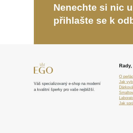
Nenechte si nic u
přihlašte se k od
Rady, 
O perlá
Jak vyb
Váš specializovaný e-shop na moderní
Dárková
a kvalitní šperky pro vaše nejbližší.
Smaltov
Laborat
Jak spr