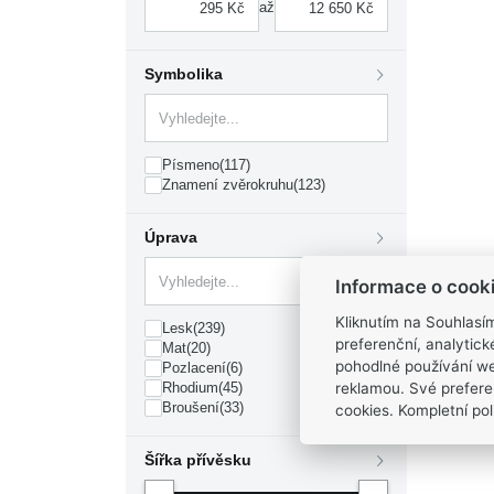
až
Symbolika
Písmeno
(117)
Znamení zvěrokruhu
(123)
Úprava
Informace o cook
Kliknutím na Souhlasí
Lesk
(239)
preferenční, analytic
Mat
(20)
pohodlné používání we
Pozlacení
(6)
reklamou. Své prefere
Rhodium
(45)
Broušení
(33)
cookies. Kompletní poli
Šířka přívěsku