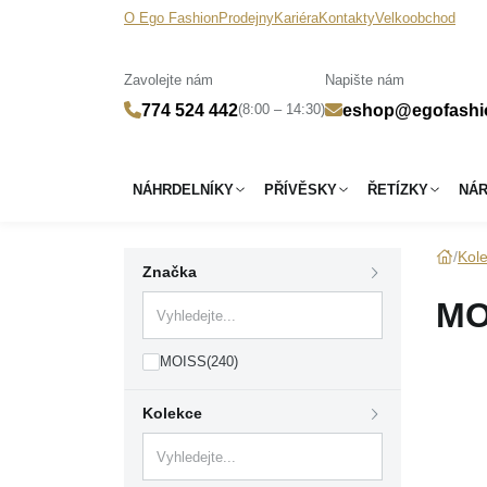
O Ego Fashion
Prodejny
Kariéra
Kontakty
Velkoobchod
Zavolejte nám
Napište nám
(8:00 – 14:30)
774 524 442
eshop@egofashi
NÁHRDELNÍKY
PŘÍVĚSKY
ŘETÍZKY
NÁ
Kol
Značka
MO
MOISS
(240)
Kolekce