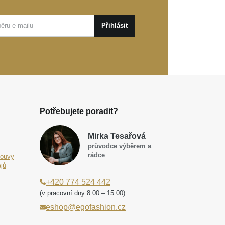
Přihlásit
Potřebujete poradit?
Mirka Tesařová
průvodce výběrem a
rádce
louvy
jů
+420 774 524 442
(v pracovní dny 8:00 – 15:00)
eshop@egofashion.cz