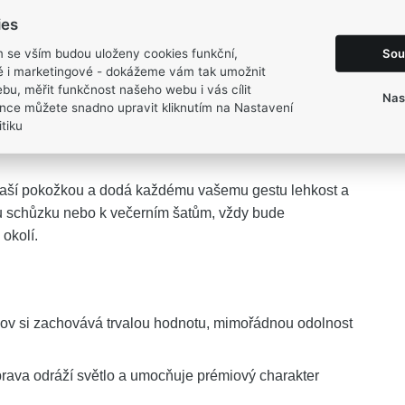
ies
Sou
m se vším budou uloženy cookies funkční,
ké i marketingové - dokážeme vám tak umožnit
bu, měřit funkčnost našeho webu i vás cílit
Nas
e stane elegantní součástí vašeho každodenního
nce můžete snadno upravit kliknutím na Nastavení
tiku
ONNA
představuje dokonalou rovnováhu mezi
s vaší pokožkou a dodá každému vašemu gestu lehkost a
tou schůzku nebo k večerním šatům, vždy bude
okolí.
ov si zachovává trvalou hodnotu, mimořádnou odolnost
ava odráží světlo a umocňuje prémiový charakter