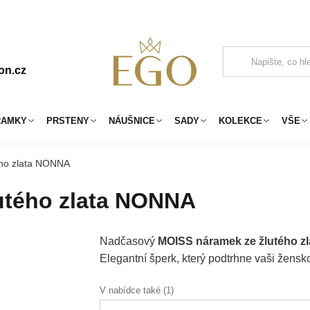
on.cz
RAMKY
PRSTENY
NÁUŠNICE
SADY
KOLEKCE
VŠE
ho zlata NONNA
utého zlata NONNA
Nadčasový
MOISS náramek ze žlutého 
Elegantní šperk, který podtrhne vaši žens
V nabídce také (1)