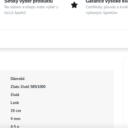
Široký výběr produktů
Garance vysoké kva
Na našem e-shopu máte výběr z
Certifikáty původu a kvali
tisíců šperků
vybraným šperkům
Dámské
Zlato žluté 585/1000
žlutá
Lesk
19 cm
4 mm
4,5 g