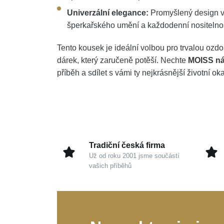
Univerzální elegance:
Promyšlený design vy
šperkařského umění a každodenní nositelnos
Tento kousek je ideální volbou pro trvalou oz
dárek, který zaručeně potěší. Nechte
MOISS ná
příběh a sdílet s vámi ty nejkrásnější životní ok
Tradiční česká firma
Už od roku 2001 jsme součástí
vašich příběhů