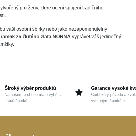
tvořený pro ženy, které ocení spojení tradičního
ti.
dobu vaší osobní sbírky nebo jako nezapomenutelný
ramek ze žlutého zlata NONNA
vyprávět váš jedinečný
amžiky.
Široký výběr produktů
Garance vysoké kva
Na našem e-shopu máte výběr z
Certifikáty původu a kvali
tisíců šperků
vybraným šperkům