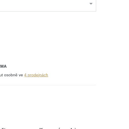
RMA
out osobně ve
4 prodejnách