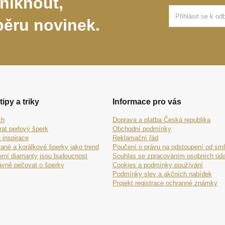
niknout,
běru novinek.
tipy a triky
Informace pro vás
ch
Doprava a platba Česká republika
rat perlový šperk
Obchodní podmínky
 inspirace
Reklamační řád
ané a korálkové šperky jako trend
Poučení o právu na odstoupení od sm
orní diamanty jsou budoucnost
Souhlas se zpracováním osobních úda
ávně pečovat o šperky
Cookies a podmínky používání
Podmínky slev a akčních nabídek
Projekt registrace ochranné známky