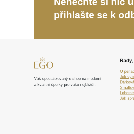
Nenechte si nic u
přihlašte se k od
Rady, 
O perlá
Jak vyb
Váš specializovaný e-shop na moderní
Dárková
a kvalitní šperky pro vaše nejbližší.
Smaltov
Laborat
Jak spr