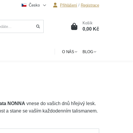
Česko
Přihlášení
/
Registrace
Košík
0
0,00 Kč
O NÁS
BLOG
zlata NONNA
vnese do vašich dnů hřejivý lesk.
kost a stane se vaším každodenním talismanem.