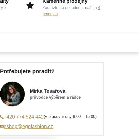
lity
Kamenné prodejny
ty k
Zastavte se do jedné z našich
4
prodejen
Potřebujete poradit?
Mirka Tesařová
průvodce výběrem a rádce
(v pracovní dny 8:00 – 15:00)
+420 774 524 442
eshop@egofashion.cz