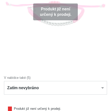
KOLEKCE
Produkt již není
určený k prodeji.
VŠE
O NÁS
BLOG
Vyberte region
Česko
Slovensko
V nabídce také (5)
Zatím nevybráno
Produkt již není určený k prodeji.