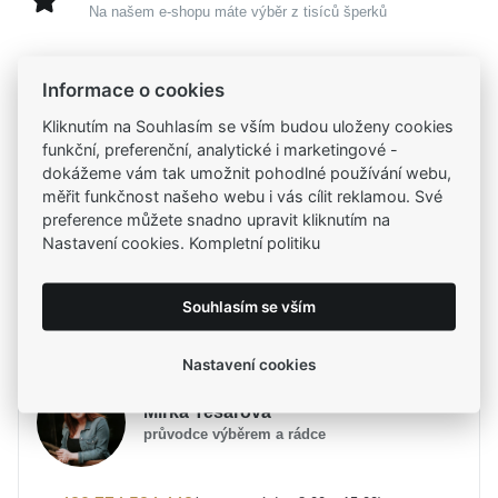
Na našem e-shopu máte výběr z tisíců šperků
Garance vysoké kvality
Informace o cookies
Certifikáty původu a kvality k vybraným šperkům
Kliknutím na Souhlasím se vším budou uloženy cookies
funkční, preferenční, analytické i marketingové -
Kamenné prodejny
dokážeme vám tak umožnit pohodlné používání webu,
Zastavte se do jedné z našich
4 prodejen
měřit funkčnost našeho webu i vás cílit reklamou. Své
preference můžete snadno upravit kliknutím na
Nastavení cookies. Kompletní politiku
Parametry
Souhlasím se vším
Potřebujete poradit?
Parametry a specifikace
Nastavení cookies
Určení
Dámské, Dětské
Mirka Tesařová
Materiál
Stříbro 925/1000, Šňůrka
průvodce výběrem a rádce
Barva
růžová, stříbrná
Symbolika
Kuličky