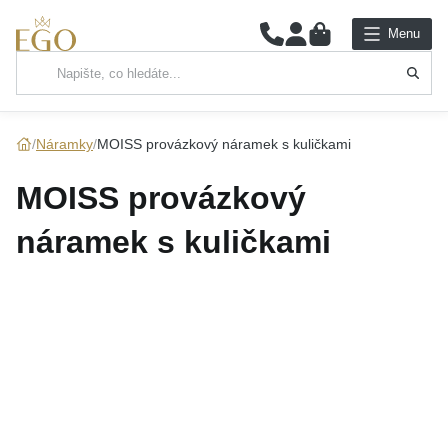
0
Menu
Hlavní kategorie
NÁHRDELNÍKY
Náramky
MOISS provázkový náramek s kuličkami
PŘÍVĚSKY
MOISS provázkový
ŘETÍZKY
náramek s kuličkami
NÁRAMKY
PRSTENY
NÁUŠNICE
SADY