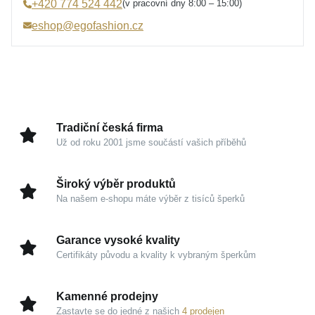
(v pracovní dny 8:00 – 15:00)
+420 774 524 442
Úprava
Lesk, Rhodium
eshop@egofashion.cz
Min. délka náramku
16 cm
Max. délka náramku
23 cm
Šířka náramku
4 mm
Hmotnost
1,6 g
Tradiční česká firma
Už od roku 2001 jsme součástí vašich příběhů
Široký výběr produktů
Na našem e-shopu máte výběr z tisíců šperků
Garance vysoké kvality
Certifikáty původu a kvality k vybraným šperkům
Kamenné prodejny
Zastavte se do jedné z našich
4 prodejen