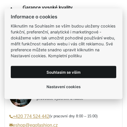
Garance vysoké kvality
Certifikáty původu a kvality k vybraným šperkům
Informace o cookies
Kliknutím na Souhlasím se vším budou uloženy cookies
Kamenné prodejny
funkční, preferenční, analytické i marketingové -
Zastavte se do jedné z našich
4 prodejen
dokážeme vám tak umožnit pohodlné používání webu,
měřit funkčnost našeho webu i vás cílit reklamou. Své
preference můžete snadno upravit kliknutím na
Nastavení cookies. Kompletní politiku
Parametry
Souhlasím se vším
Potřebujete poradit?
Parametry a specifikace
Nastavení cookies
Určení
Dámské, Dětské
Mirka Tesařová
Materiál
Stříbro 925/1000, Šňůrka
průvodce výběrem a rádce
Barva
modrá, stříbrná
Symbolika
Srdce
(v pracovní dny 8:00 – 15:00)
+420 774 524 442
Úprava
Lesk, Rhodium
eshop@egofashion.cz
Min. délka náramku
16 cm