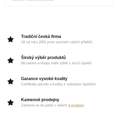
Max. délka náramku
23 cm
Šířka náramku
3 mm
Hmotnost
1,6 g
Tradiční česká firma
Už od roku 2001 jsme součástí vašich příběhů
Široký výběr produktů
Na našem e-shopu máte výběr z tisíců šperků
Garance vysoké kvality
Certifikáty původu a kvality k vybraným šperkům
Kamenné prodejny
Zastavte se do jedné z našich
4 prodejen