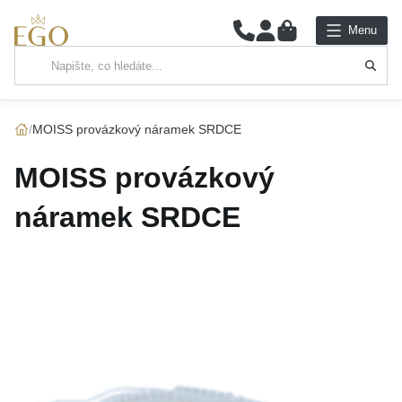
0
Menu
Hlavní kategorie
NÁHRDELNÍKY
MOISS provázkový náramek SRDCE
PŘÍVĚSKY
MOISS provázkový
ŘETÍZKY
náramek SRDCE
NÁRAMKY
PRSTENY
NÁUŠNICE
SADY