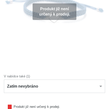
KOLEKCE
Produkt již není
určený k prodeji.
VŠE
O NÁS
BLOG
Vyberte region
Česko
Slovensko
V nabídce také (1)
Zatím nevybráno
Produkt již není určený k prodeji.