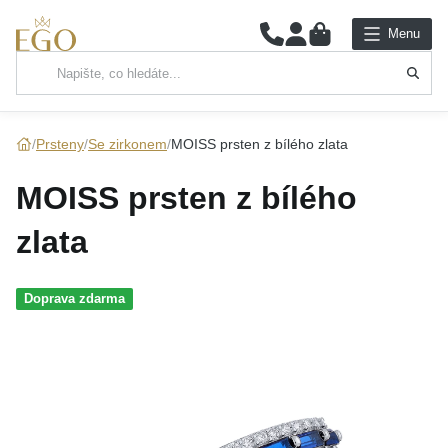
0
Menu
Hlavní kategorie
NÁHRDELNÍKY
Prsteny
Se zirkonem
MOISS prsten z bílého zlata
PŘÍVĚSKY
MOISS prsten z bílého
ŘETÍZKY
zlata
NÁRAMKY
Doprava zdarma
PRSTENY
NÁUŠNICE
SADY