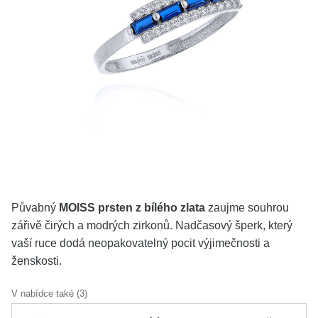
KOLEKCE
VŠE
O NÁS
BLOG
Vyberte region
Česko
Slovensko
Půvabný
MOISS prsten z bílého zlata
zaujme souhrou
zářivě čirých a modrých zirkonů. Nadčasový šperk, který
vaší ruce dodá neopakovatelný pocit výjimečnosti a
ženskosti.
V nabídce také (3)