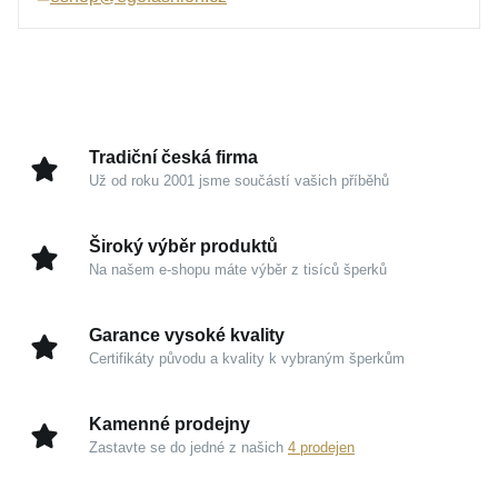
Úprava
Lesk
Tento kousek v sobě snoubí moderní design s
Velikost prstenu
58
nadčasovou ženskostí. Světelný třpyt precizně
Hmotnost
1,1 g
osazených zirkonů nádherně odráží světlo při každém
vašem gestu a propůjčuje ruce neobyčejný půvab.
Tradiční česká firma
Už od roku 2001 jsme součástí vašich příběhů
Kouzlo v detailech
Bílé zlato 585/1000:
Prémiový materiál s oslnivým
Široký výběr produktů
bělostným leskem, který dlouhodobě podtrhuje
Na našem e-shopu máte výběr z tisíců šperků
luxusní charakter šperku.
Jiskřivé osazení:
Kvalitní zirkony v čirých a
Garance vysoké kvality
modrých tónech přinášejí mimořádnou brilanci a
Certifikáty původu a kvality k vybraným šperkům
sofistikovaný vzhled pro každou příležitost.
Vysoký lesk:
Povrchová úprava umocňuje hladké
Kamenné prodejny
linie a zaručuje, že design prstenu dokonale
Zastavte se do jedné z našich
4 prodejen
vynikne.