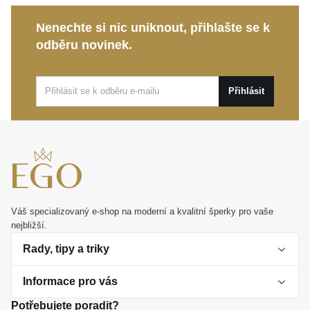
Nadčasová elegance:
Promyšlené zpracování
značky
MOISS
, které přirozeně respektuje a
Nenechte si nic uniknout, přihlašte se k
oslavuje ženskou ladnost.
odběru novinek.
Ať už tento prsten zvolíte jako noblesní doplněk pro
slavnostní událost, nebo jím prozáříte svůj běžný den,
Přihlásit
vždy vás bude doprovázet s okouzlující lehkostí.
Představuje také nádherný osobní dárek, kterým
snadno vyjádříte obdiv a radost.
Váš specializovaný e-shop na moderní a kvalitní šperky pro vaše
nejbližší.
Rady, tipy a triky
Informace pro vás
O perlách
Potřebujete poradit?