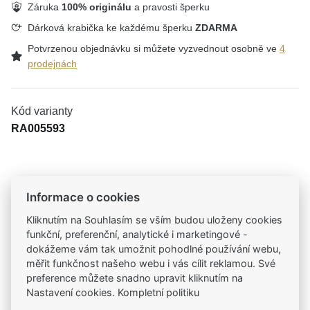
Záruka
100% originálu
a pravosti šperku
Dárková krabička ke každému šperku
ZDARMA
Potvrzenou objednávku si můžete vyzvednout osobně ve
4
prodejnách
Kód varianty
RA005593
Tradiční česká firma
Informace o cookies
Už od roku 2001 jsme součástí vašich příběhů
Kliknutím na Souhlasím se vším budou uloženy cookies
funkční, preferenční, analytické i marketingové -
Široký výběr produktů
dokážeme vám tak umožnit pohodlné používání webu,
Na našem e-shopu máte výběr z tisíců šperků
měřit funkčnost našeho webu i vás cílit reklamou. Své
preference můžete snadno upravit kliknutím na
Nastavení cookies. Kompletní politiku
Garance vysoké kvality