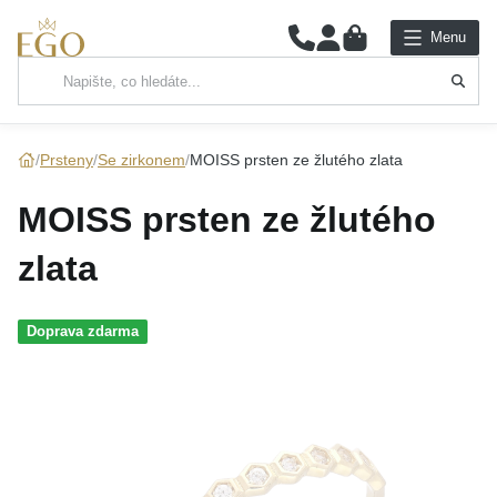
0
Menu
Hlavní kategorie
NÁHRDELNÍKY
Prsteny
Se zirkonem
MOISS prsten ze žlutého zlata
PŘÍVĚSKY
MOISS prsten ze žlutého
ŘETÍZKY
zlata
NÁRAMKY
Doprava zdarma
PRSTENY
NÁUŠNICE
SADY