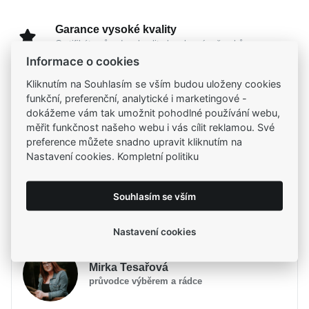
Garance vysoké kvality
Certifikáty původu a kvality k vybraným šperkům
Informace o cookies
Kliknutím na Souhlasím se vším budou uloženy cookies
Kamenné prodejny
funkční, preferenční, analytické i marketingové -
Zastavte se do jedné z našich
4 prodejen
dokážeme vám tak umožnit pohodlné používání webu,
měřit funkčnost našeho webu i vás cílit reklamou. Své
preference můžete snadno upravit kliknutím na
Nastavení cookies. Kompletní politiku
Parametry
Popis
Parametry a specifikace
Souhlasím se vším
Potřebujete poradit?
Značka
Popis
MOISS
Nastavení cookies
Určení
Dámské
Jemný
MOISS prsten ze žlutého zlata
je ztělesněním
Materiál
Zlato žluté 585/1000
Mirka Tesařová
nadčasové elegance, která přirozeně splyne s vaším
Typ prstenu
Na ruku
průvodce výběrem a rádce
životním příběhem. Jeho hřejivý zlatavý odstín v
Osazení
Zirkon
dokonalé harmonii s čirým kamenem vytváří kousek,