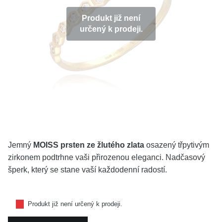
KOLEKCE
Produkt již není
určený k prodeji.
VŠE
O NÁS
BLOG
Vyberte region
Česko
Slovensko
Jemný
MOISS prsten ze žlutého zlata
osazený třpytivým
zirkonem podtrhne vaši přirozenou eleganci. Nadčasový
šperk, který se stane vaší každodenní radostí.
Produkt již není určený k prodeji.