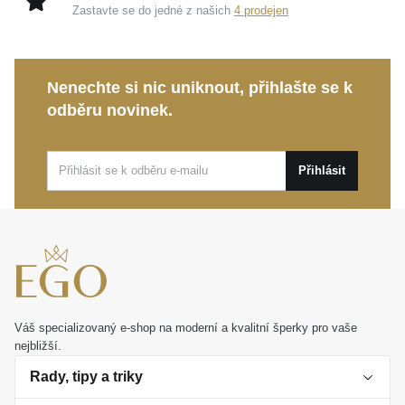
volbou pro sebevědomé každodenní nošení i jako
Zastavte se do jedné z našich
4 prodejen
decentní doplněk pro výjimečné události. Ztělesňuje
také dokonalý osobní dárek, kterým vyjádříte skutečné
emoce a obdarované připomenete její jedinečnou
Nenechte si nic uniknout, přihlašte se k
krásu.
odběru novinek.
Přihlásit
Váš specializovaný e-shop na moderní a kvalitní šperky pro vaše
nejbližší.
Rady, tipy a triky