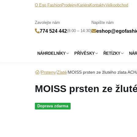
O Ego Fashion
Prodejny
Kariéra
Kontakty
Velkoobchod
Zavolejte nám
Napište nám
(8:00 – 14:30)
774 524 442
eshop@egofashi
NÁHRDELNÍKY
PŘÍVĚSKY
ŘETÍZKY
NÁ
Prsteny
Zlaté
MOISS prsten ze žlutého zlata AC
MOISS prsten ze žlut
Doprava zdarma