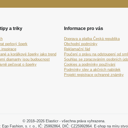
tipy a triky
Informace pro vás
ch
Doprava a platba Česká republika
rat perlový šperk
Obchodní podmínky
 inspirace
Reklamační řád
ané a korálkové šperky jako trend
Poučení o právu na odstoupení od sm
orní diamanty jsou budoucnost
Souhlas se zpracováním osobních úda
ávně pečovat o šperky
Cookies a podmínky používání
Podmínky slev a akčních nabídek
Projekt registrace ochranné známky
© 2018–2026 Elasticr - všechna práva vyhrazena.
: Ego Fashion, s. r. o., IČ: 25992864, DIČ: CZ25992864. E-shop na míru stvo