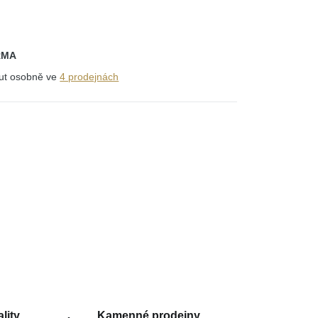
RMA
out osobně ve
4 prodejnách
lity
Kamenné prodejny