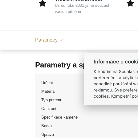
Už od roku 2001 jsme součástí
vašich příběhů
Parametry
Informace o cook
Parametry a specifikace
Kliknutím na Souhlasí
preferenční, analytic
Určení
pohodlné používání we
reklamou. Své prefere
Materiál
cookies. Kompletní poli
Typ prstenu
Osazení
Specifikace kamene
Barva
Úprava