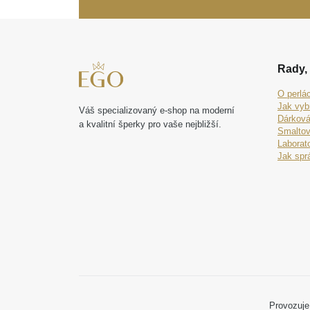
Rady, 
O perlá
Jak vyb
Váš specializovaný e-shop na moderní
Dárková
a kvalitní šperky pro vaše nejbližší.
Smaltov
Laborat
Jak spr
Provozuje