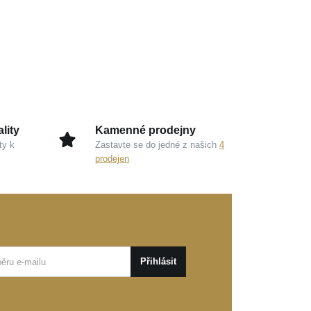
lity
Kamenné prodejny
ty k
Zastavte se do jedné z našich
4
prodejen
Přihlásit