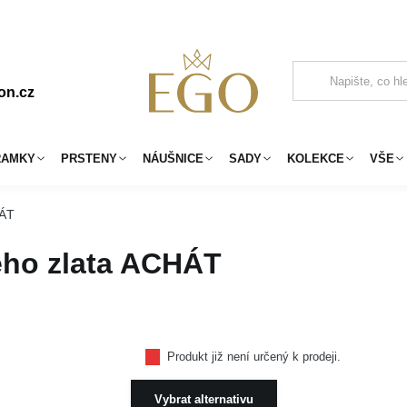
on.cz
RAMKY
PRSTENY
NÁUŠNICE
SADY
KOLEKCE
VŠE
HÁT
ého zlata ACHÁT
Produkt již není určený k prodeji.
Vybrat alternativu