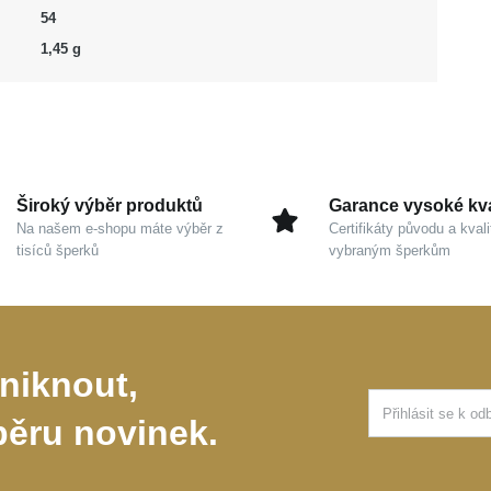
54
1,45 g
Široký výběr produktů
Garance vysoké kva
Na našem e-shopu máte výběr z
Certifikáty původu a kvali
tisíců šperků
vybraným šperkům
niknout,
běru novinek.