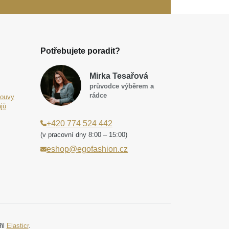
Potřebujete poradit?
Mirka Tesařová
průvodce výběrem a
rádce
louvy
jů
+420 774 524 442
(v pracovní dny 8:00 – 15:00)
eshop@egofashion.cz
řil
Elasticr
.