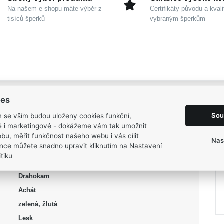
Na našem e-shopu máte výběr z
Certifikáty původu a kvali
tisíců šperků
vybraným šperkům
ies
Sou
m se vším budou uloženy cookies funkční,
ké i marketingové - dokážeme vám tak umožnit
Dámské
bu, měřit funkčnost našeho webu i vás cílit
Nas
nce můžete snadno upravit kliknutím na Nastavení
Zlato žluté 585/1000
tiku
Na ruku
Drahokam
Achát
zelená, žlutá
Lesk