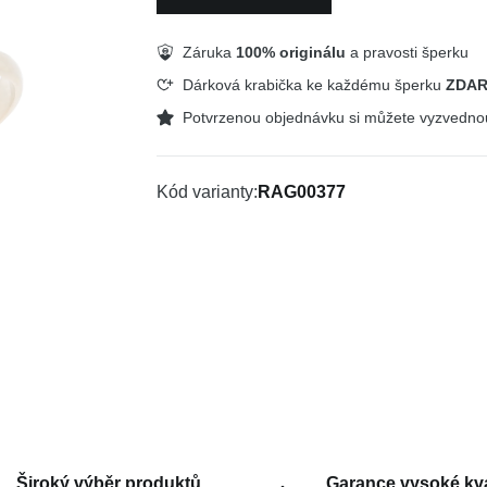
Záruka
100% originálu
a pravosti šperku
Dárková krabička ke každému šperku
ZDA
Potvrzenou objednávku si můžete vyzvedn
Kód varianty
RAG00377
Široký výběr produktů
Garance vysoké kva