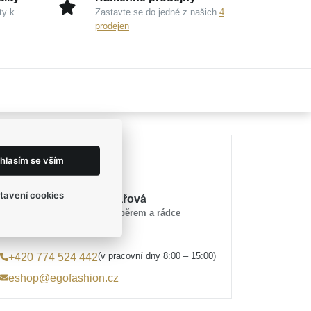
ty k
Zastavte se do jedné z našich
4
prodejen
Potřebujete poradit?
hlasím se vším
tavení cookies
Mirka Tesařová
průvodce výběrem a rádce
(v pracovní dny 8:00 – 15:00)
+420 774 524 442
eshop@egofashion.cz