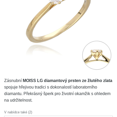
KOLEKCE
VŠE
O NÁS
BLOG
Vyberte region
Česko
Slovensko
Zásnubní
MOISS LG diamantový prsten ze žlutého zlata
spojuje hřejivou tradici s dokonalostí laboratorního
diamantu. Překrásný šperk pro životní okamžik s ohledem
na udržitelnost.
V nabídce také (2)