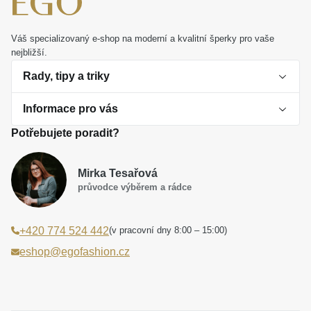
Váš specializovaný e-shop na moderní a kvalitní šperky pro vaše
nejbližší.
Rady, tipy a triky
Informace pro vás
O perlách
Potřebujete poradit?
Jak vybrat perlový šperk
Doprava a platba Česká republika
Dárková inspirace
Mirka Tesařová
Obchodní podmínky
průvodce výběrem a rádce
Smaltované a korálkové šperky jako trend
Reklamační řád
(v pracovní dny 8:00 – 15:00)
+420 774 524 442
Laboratorní diamanty jsou budoucnost
Poučení o právu na odstoupení od smlouvy
eshop@egofashion.cz
Jak správně pečovat o šperky
Souhlas se zpracováním osobních údajů
Cookies a podmínky používání