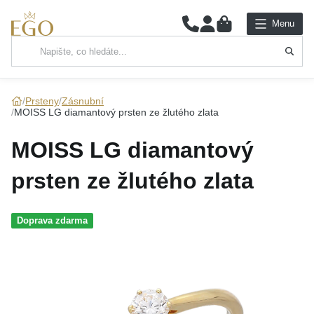
0
Menu
Hlavní kategorie
NÁHRDELNÍKY
Prsteny
Zásnubní
MOISS LG diamantový prsten ze žlutého zlata
PŘÍVĚSKY
MOISS LG diamantový
ŘETÍZKY
prsten ze žlutého zlata
NÁRAMKY
Doprava zdarma
PRSTENY
NÁUŠNICE
SADY