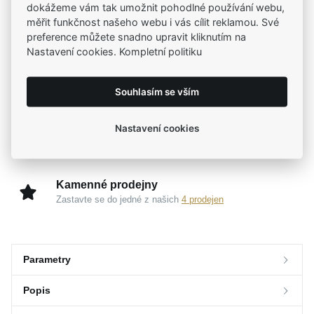
dokážeme vám tak umožnit pohodlné používání webu,
Tradiční česká firma
měřit funkčnost našeho webu i vás cílit reklamou. Své
Už od roku 2001 jsme součástí vašich příběhů
preference můžete snadno upravit kliknutím na
Nastavení cookies. Kompletní politiku
Široký výběr produktů
Na našem e-shopu máte výběr z tisíců šperků
Souhlasím se vším
Nastavení cookies
Garance vysoké kvality
Certifikáty původu a kvality k vybraným šperkům
Kamenné prodejny
Zastavte se do jedné z našich
4 prodejen
Parametry
Popis
Parametry a specifikace