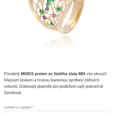
KOLEKCE
VŠE
O NÁS
BLOG
Vyberte region
Česko
Slovensko
Půvabný
MOISS prsten ze žlutého zlata MIX
vás okouzlí
hřejivým leskem a hravou barevnou symfonií zářivých
zirkonů. Dokonalý doplněk pro podtržení vaší jedinečné
ženskosti.
Vyberte si variantu