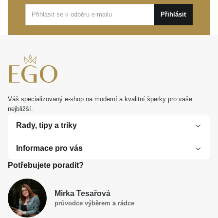
na dotek.
Přihlásit
Tento osobitý šperk doporučujeme jako nádherný
osobní dárek nebo oslnivý doplněk pro výjimečné
události i radostné denní nošení. Dovolte mu stát se
trvalou a krásnou součástí vašeho životního příběhu.
Váš specializovaný e-shop na moderní a kvalitní šperky pro vaše
nejbližší.
Rady, tipy a triky
Informace pro vás
O perlách
Potřebujete poradit?
Jak vybrat perlový šperk
Doprava a platba Česká republika
Dárková inspirace
Mirka Tesařová
Obchodní podmínky
průvodce výběrem a rádce
Smaltované a korálkové šperky jako trend
Reklamační řád