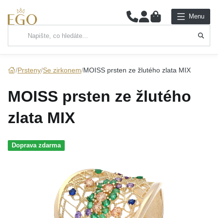
0
Menu
Hlavní kategorie
NÁHRDELNÍKY
Prsteny
Se zirkonem
MOISS prsten ze žlutého zlata MIX
PŘÍVĚSKY
MOISS prsten ze žlutého
ŘETÍZKY
zlata MIX
NÁRAMKY
Doprava zdarma
PRSTENY
NÁUŠNICE
SADY