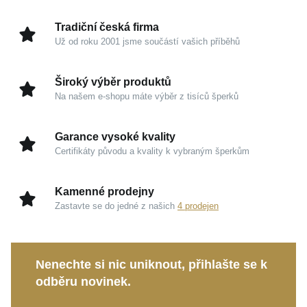
a podtrhuje nadčasovou krásu tohoto jedinečného
kousku.
Tradiční česká firma
Už od roku 2001 jsme součástí vašich příběhů
Kouzlo v detailech
Široký výběr produktů
Hřejivé žluté zlato (585/1000):
Tradiční a prestižní
Na našem e-shopu máte výběr z tisíců šperků
drahý kov, který nikdy nevychází z módy a
uchovává si svou dlouhodobou hodnotu.
Garance vysoké kvality
Barevná harmonie:
Směs zelených, modrých,
Certifikáty původu a kvality k vybraným šperkům
žlutých a fialových odstínů přináší do šperku
lehkost a moderní dynamiku.
Kamenné prodejny
Oslnivá brilance:
Vsazené syntetické zirkony
Zastavte se do jedné z našich
4 prodejen
zaručují mimořádný třpyt, luxusní charakter a
dokonalý odraz světla při každém pohybu vaší
ruky.
Nenechte si nic uniknout, přihlašte se k
Vysoký lesk:
Precizní povrchová úprava
odběru novinek.
umocňuje eleganci a zajišťuje velmi příjemný pocit