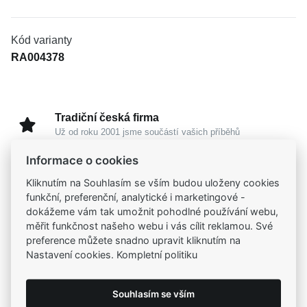
Kód varianty
RA004378
Tradiční česká firma
Už od roku 2001 jsme součástí vašich příběhů
Informace o cookies
Široký výběr produktů
Kliknutím na Souhlasím se vším budou uloženy cookies
Na našem e-shopu máte výběr z tisíců šperků
funkční, preferenční, analytické i marketingové -
dokážeme vám tak umožnit pohodlné používání webu,
měřit funkčnost našeho webu i vás cílit reklamou. Své
Garance vysoké kvality
preference můžete snadno upravit kliknutím na
Certifikáty původu a kvality k vybraným šperkům
Nastavení cookies. Kompletní politiku
Kamenné prodejny
Souhlasím se vším
Zastavte se do jedné z našich
4 prodejen