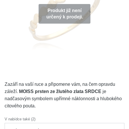
KOLEKCE
Produkt již není
určený k prodeji.
VŠE
O NÁS
BLOG
Vyberte region
Česko
Slovensko
Zazáří na vaší ruce a připomene vám, na čem opravdu
záleží.
MOISS prsten ze žlutého zlata SRDCE
je
nadčasovým symbolem upřímné náklonnosti a hlubokého
citového pouta.
V nabídce také (2)