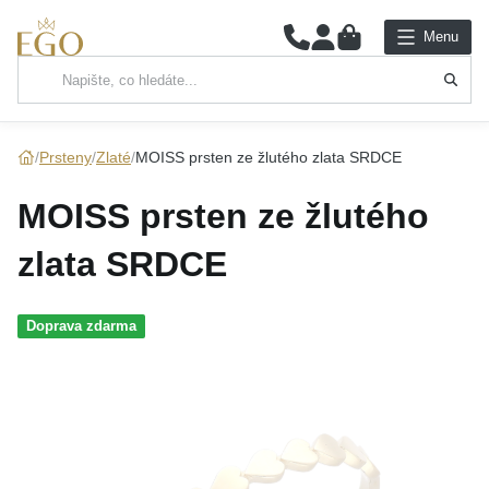
0
Menu
Hlavní kategorie
NÁHRDELNÍKY
Prsteny
Zlaté
MOISS prsten ze žlutého zlata SRDCE
PŘÍVĚSKY
MOISS prsten ze žlutého
ŘETÍZKY
zlata SRDCE
NÁRAMKY
Doprava zdarma
PRSTENY
NÁUŠNICE
SADY