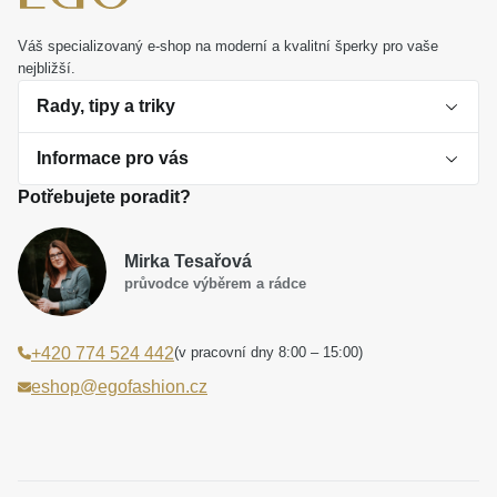
Váš specializovaný e-shop na moderní a kvalitní šperky pro vaše
nejbližší.
Rady, tipy a triky
Informace pro vás
O perlách
Potřebujete poradit?
Jak vybrat perlový šperk
Doprava a platba Česká republika
Dárková inspirace
Mirka Tesařová
Obchodní podmínky
průvodce výběrem a rádce
Smaltované a korálkové šperky jako trend
Reklamační řád
(v pracovní dny 8:00 – 15:00)
+420 774 524 442
Laboratorní diamanty jsou budoucnost
Poučení o právu na odstoupení od smlouvy
eshop@egofashion.cz
Jak správně pečovat o šperky
Souhlas se zpracováním osobních údajů
Cookies a podmínky používání