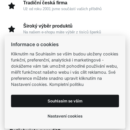
Tradiční česká firma
Už od roku 2001 jsme součástí vašich příběhů
Široký výběr produktů
Na našem e-shopu máte výběr z tisíců šperků
Informace o cookies
Garance vysoké kvality
Kliknutím na Souhlasím se vším budou uloženy cookies
Certifikáty původu a kvality k vybraným šperkům
funkční, preferenční, analytické i marketingové -
dokážeme vám tak umožnit pohodlné používání webu,
měřit funkčnost našeho webu i vás cílit reklamou. Své
Kamenné prodejny
preference můžete snadno upravit kliknutím na
Zastavte se do jedné z našich
4 prodejen
Nastavení cookies. Kompletní politiku
Souhlasím se vším
Parametry
Nastavení cookies
Popis
Parametry a specifikace