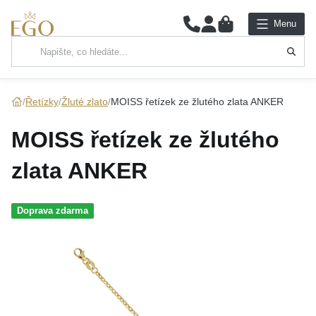
0
Menu
Hlavní kategorie
NÁHRDELNÍKY
Řetízky
Žluté zlato
MOISS řetízek ze žlutého zlata ANKER
PŘÍVĚSKY
MOISS řetízek ze žlutého
ŘETÍZKY
zlata ANKER
NÁRAMKY
Doprava zdarma
PRSTENY
NÁUŠNICE
SADY