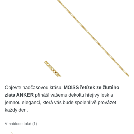
KOLEKCE
VŠE
O NÁS
BLOG
Vyberte region
Česko
Slovensko
Objevte nadčasovou krásu.
MOISS řetízek ze žlutého
zlata ANKER
přináší vašemu dekoltu hřejivý lesk a
jemnou eleganci, která vás bude spolehlivě provázet
každý den.
V nabídce také (1)