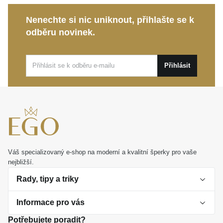
Ať už hledáte vytříbený doplněk pro běžné dny nebo
Nenechte si nic uniknout, přihlašte se k
nádherný osobní dárek, který upřímně potěší, tento
odběru novinek.
zlatý řetízek je tou správnou volbou. V tomto šperku
najde vaše osobnost svůj dokonalý odraz.
Přihlásit
Váš specializovaný e-shop na moderní a kvalitní šperky pro vaše
nejbližší.
Rady, tipy a triky
Informace pro vás
O perlách
Potřebujete poradit?