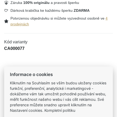
Záruka
100% originálu
a pravosti šperku
Dárková krabička ke každému šperku
ZDARMA
Potvrzenou objednávku si můžete vyzvednout osobně ve
4
prodejnách
Kód varianty
CA000077
Tradiční česká firma
Informace o cookies
Už od roku 2001 jsme součástí vašich příběhů
Kliknutím na Souhlasím se vším budou uloženy cookies
funkční, preferenční, analytické i marketingové -
Široký výběr produktů
dokážeme vám tak umožnit pohodlné používání webu,
Na našem e-shopu máte výběr z tisíců šperků
měřit funkčnost našeho webu i vás cílit reklamou. Své
preference můžete snadno upravit kliknutím na
Nastavení cookies. Kompletní politiku
Garance vysoké kvality