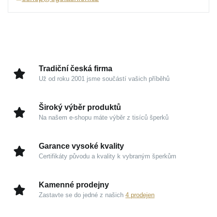
Hřejivý zlatavý odstín přitahuje světlo a propůjčuje
vašemu dekoltu přirozenou záři. Tento šperk je
stvořen pro všechny, kdo ocení jemnost, prestiž a
trvalou hodnotu ukrytou v precizním zpracování.
Tradiční česká firma
Už od roku 2001 jsme součástí vašich příběhů
Kouzlo v detailech
Žluté zlato 585/1000:
Tradiční drahý kov s
Široký výběr produktů
vysokou odolností, který si zachovává svůj oslnivý
Na našem e-shopu máte výběr z tisíců šperků
lesk a nikdy nevychází z módy.
Ikonický styl ANKER:
Oblíbený typ vazby je
Garance vysoké kvality
synonymem pro pevnost a estetický minimalismus,
Certifikáty původu a kvality k vybraným šperkům
který lze snadno doplnit oblíbeným přívěskem.
Všestranná elegance:
Šperk působí na krku
Kamenné prodejny
neobyčejně přirozeně a dodá pocit výjimečnosti
Zastavte se do jedné z našich
4 prodejen
každému vašemu outfitu.