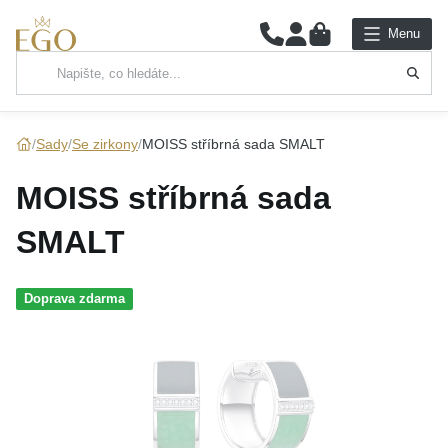
0
Menu
Hlavní kategorie
NÁHRDELNÍKY
Sady
Se zirkony
MOISS stříbrná sada SMALT
PŘÍVĚSKY
MOISS stříbrná sada
ŘETÍZKY
SMALT
NÁRAMKY
Doprava zdarma
PRSTENY
NÁUŠNICE
SADY