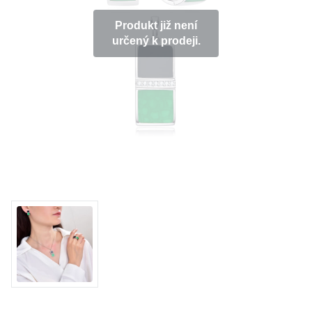
KOLEKCE
Produkt již není
určený k prodeji.
VŠE
O NÁS
BLOG
Vyberte region
Česko
Slovensko