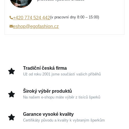
Určení
Dámské
Materiál
Smalt, Stříbro 925/1000
(v pracovní dny 8:00 – 15:00)
+420 774 524 442
Osazení
Zirkon
eshop@egofashion.cz
Specifikace kamene
Zirkon syntetický
Barva
stříbrná, zelená, černá
Úprava
Lesk, Rhodium
Hmotnost
11,8 g
Šířka náušnice
9 mm
Tradiční česká firma
Šířka přívěsku
12 mm
Už od roku 2001 jsme součástí vašich příběhů
Výška náušnice
18 mm
Výška přívěsku s očkem
31 mm
Široký výběr produktů
Na našem e-shopu máte výběr z tisíců šperků
Garance vysoké kvality
Certifikáty původu a kvality k vybraným šperkům