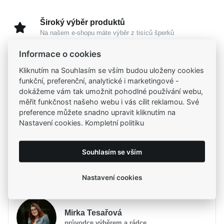
Široký výběr produktů
Na našem e-shopu máte výběr z tisíců šperků
Informace o cookies
Garance vysoké kvality
Kliknutím na Souhlasím se vším budou uloženy cookies
Certifikáty původu a kvality k vybraným šperkům
funkční, preferenční, analytické i marketingové -
dokážeme vám tak umožnit pohodlné používání webu,
měřit funkčnost našeho webu i vás cílit reklamou. Své
Kamenné prodejny
preference můžete snadno upravit kliknutím na
Zastavte se do jedné z našich
4 prodejen
Nastavení cookies. Kompletní politiku
Souhlasím se vším
Parametry
Nastavení cookies
Potřebujete poradit?
Parametry a specifikace
Značka
MOISS
Mirka Tesařová
Kolekce
RAINBOW
průvodce výběrem a rádce