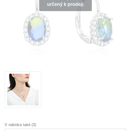
určený k prodeji.
KOLEKCE
VŠE
O NÁS
BLOG
Vyberte region
Česko
Slovensko
V nabídce také (3)