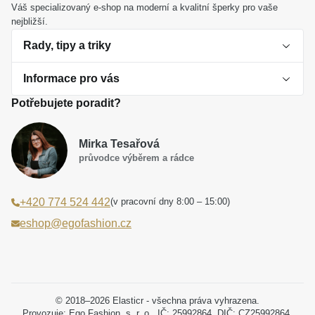
Váš specializovaný e-shop na moderní a kvalitní šperky pro vaše
nejbližší.
Rady, tipy a triky
Informace pro vás
O perlách
Potřebujete poradit?
Jak vybrat perlový šperk
Doprava a platba Česká republika
Dárková inspirace
Mirka Tesařová
Obchodní podmínky
průvodce výběrem a rádce
Smaltované a korálkové šperky jako trend
Reklamační řád
(v pracovní dny 8:00 – 15:00)
+420 774 524 442
Laboratorní diamanty jsou budoucnost
Poučení o právu na odstoupení od smlouvy
eshop@egofashion.cz
Jak správně pečovat o šperky
Souhlas se zpracováním osobních údajů
Cookies a podmínky používání
Podmínky slev a akčních nabídek
© 2018–2026 Elasticr - všechna práva vyhrazena.
Provozuje: Ego Fashion, s. r. o., IČ: 25992864, DIČ: CZ25992864.