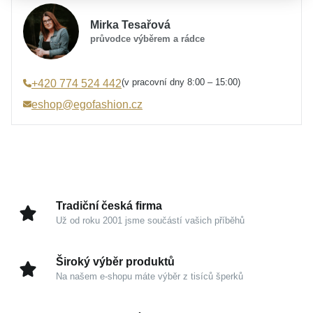
Určení
Dámské
Mirka Tesařová
Materiál
Stříbro 925/1000
průvodce výběrem a rádce
Osazení
Zirkon
Specifikace kamene
Zirkon syntetický
(v pracovní dny 8:00 – 15:00)
+420 774 524 442
Barva
modrá
eshop@egofashion.cz
Úprava
Lesk
Hmotnost
3,7 g
Šířka náušnice
9 mm
Šířka přívěsku
9 mm
Výška náušnice
18 mm
Tradiční česká firma
Výška přívěsku s očkem
17 mm
Už od roku 2001 jsme součástí vašich příběhů
Široký výběr produktů
Na našem e-shopu máte výběr z tisíců šperků