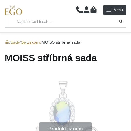
0
Menu
Hlavní kategorie
NÁHRDELNÍKY
Sady
Se zirkony
MOISS stříbrná sada
PŘÍVĚSKY
MOISS stříbrná sada
ŘETÍZKY
NÁRAMKY
PRSTENY
NÁUŠNICE
SADY
Produkt již není