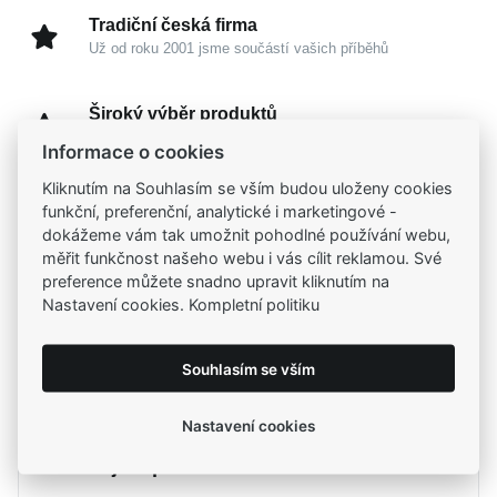
Tradiční česká firma
Už od roku 2001 jsme součástí vašich příběhů
Široký výběr produktů
Na našem e-shopu máte výběr z tisíců šperků
Informace o cookies
Kliknutím na Souhlasím se vším budou uloženy cookies
Garance vysoké kvality
funkční, preferenční, analytické i marketingové -
Certifikáty původu a kvality k vybraným šperkům
dokážeme vám tak umožnit pohodlné používání webu,
měřit funkčnost našeho webu i vás cílit reklamou. Své
preference můžete snadno upravit kliknutím na
Kamenné prodejny
Nastavení cookies. Kompletní politiku
Zastavte se do jedné z našich
4 prodejen
Souhlasím se vším
Parametry
Nastavení cookies
Potřebujete poradit?
Parametry a specifikace