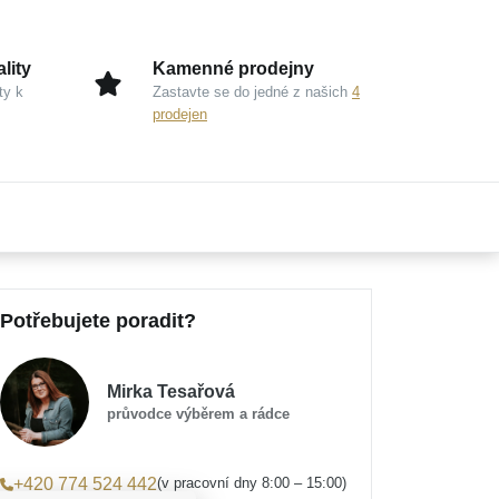
lity
Kamenné prodejny
ty k
Zastavte se do jedné z našich
4
prodejen
Potřebujete poradit?
Mirka Tesařová
průvodce výběrem a rádce
(v pracovní dny 8:00 – 15:00)
+420 774 524 442