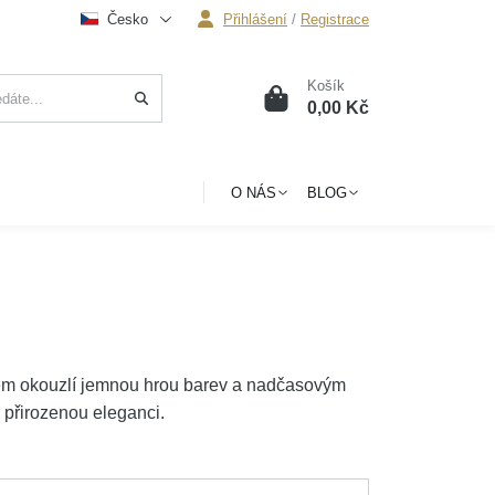
Česko
Přihlášení
/
Registrace
Košík
0
0,00 Kč
O NÁS
BLOG
lem okouzlí jemnou hrou barev a nadčasovým
 přirozenou eleganci.