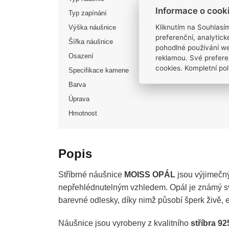
Informace o cook
Typ zapínání
Kliknutím na Souhlasí
Výška náušnice
preferenční, analytic
Šířka náušnice
pohodlné používání we
Osazení
reklamou. Své prefere
cookies. Kompletní poli
Specifikace kamene
Barva
Úprava
Hmotnost
Popis
Stříbrné náušnice
MOISS OPÁL
jsou výjimečn
nepřehlédnutelným vzhledem. Opál je známý svo
barevné odlesky, díky nimž působí šperk živě, 
Náušnice jsou vyrobeny z kvalitního
stříbra 92