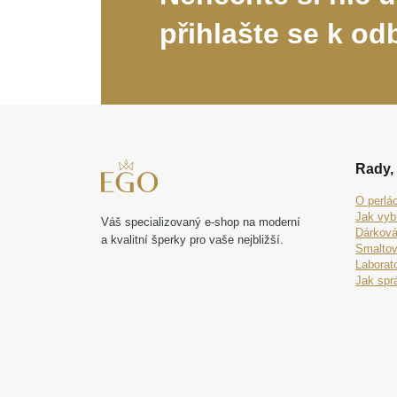
přihlašte se k od
Rady, 
O perlá
Jak vyb
Váš specializovaný e-shop na moderní
Dárková
a kvalitní šperky pro vaše nejbližší.
Smaltov
Laborat
Jak spr