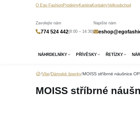
O Ego Fashion
Prodejny
Kariéra
Kontakty
Velkoobchod
Zavolejte nám
Napište nám
(8:00 – 14:30)
774 524 442
eshop@egofashi
NÁHRDELNÍKY
PŘÍVĚSKY
ŘETÍZKY
NÁ
Vše
Dámské šperky
MOISS stříbrné náušnice O
MOISS stříbrné náuš