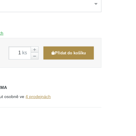
ch
ks
Přidat do košíku
RMA
out osobně ve
4 prodejnách