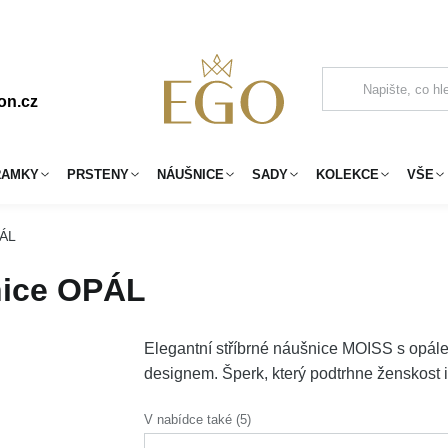
on.cz
RAMKY
PRSTENY
NÁUŠNICE
SADY
KOLEKCE
VŠE
PÁL
nice OPÁL
Elegantní stříbrné náušnice MOISS s opá
designem. Šperk, který podtrhne ženskost i
V nabídce také (5)