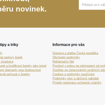
běru novinek.
tipy a triky
Informace pro vás
ch
Doprava a platba Česká republika
rat perlový šperk
Obchodní podmínky
 inspirace
Reklamační řád
ané a korálkové šperky jako trend
Poučení o právu na odstoupení od sm
orní diamanty jsou budoucnost
Souhlas se zpracováním osobních úda
ávně pečovat o šperky
Cookies a podmínky používání
Podmínky slev a akčních nabídek
Projekt registrace ochranné známky