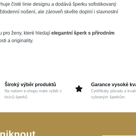
rhuje čisté linie designu a dodává šperku sofistikovaný
aždodenní nošení, ale zároveň skvěle doplní i slavnostní
 pro ženy, které hledají
elegantní šperk s přírodním
ti a originality.
Široký výběr produktů
Garance vysoké kva
Na našem e-shopu máte výběr z
Certifikáty původu a kvali
tisíců šperků
vybraným šperkům
niknout,