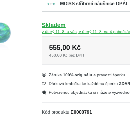
MOISS stříbrné náušnice OPÁL
Skladem
v úterý 11. 8. u vás, v úterý 11. 8. na 4 pobočká
555,00 Kč
458,68 Kč
bez DPH
Záruka
100% originálu
a pravosti šperku
Dárková krabička ke každému šperku
ZDA
Potvrzenou objednávku si můžete vyzvedn
Kód produktu
E0000791