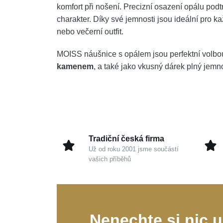
komfort při nošení. Precizní osazení opálu podt
charakter. Díky své jemnosti jsou ideální pro k
nebo večerní outfit.
MOISS náušnice s opálem jsou perfektní volbou
kamenem
, a také jako vkusný dárek plný jemnos
Tradiční česká firma
Už od roku 2001 jsme součástí
vašich příběhů
Nenechte si nic u