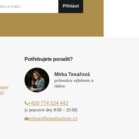
Přihlásit
Potřebujete poradit?
Mirka Tesařová
průvodce výběrem a
rádce
louvy
jů
+420 774 524 442
(v pracovní dny 8:00 – 15:00)
eshop@egofashion.cz