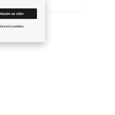
eshop@egofashion.cz
hlasím se vším
tavení cookies