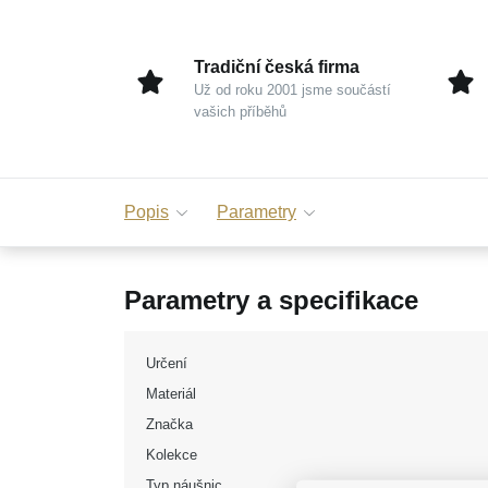
Tradiční česká firma
Už od roku 2001 jsme součástí
vašich příběhů
Popis
Parametry
Parametry a specifikace
Určení
Materiál
Značka
Kolekce
Typ náušnic