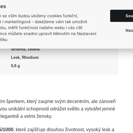
ies
Puzeta
Sou
m se vším budou uloženy cookies funkční,
6 mm
ké i marketingové - dokážeme vám tak umožnit
6 mm
bu, měřit funkčnost našeho webu i vás cílit
Nas
Opál
nce můžete snadno upravit kliknutím na Nastavení
tiku
Opál
stříbrná, zelená
Lesk, Rhodium
0,8 g
ým šperkem, který zaujme svým decentním, ale zároveň
u unikátní schopností odrážet světlo a vytvářet jemné
elegantně a velmi žensky.
5/1000
, které zajišťuje dlouhou životnost, vysoký lesk a