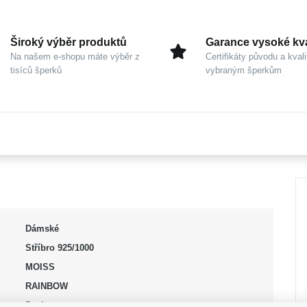
Široký výběr produktů
Garance vysoké kva
Na našem e-shopu máte výběr z
Certifikáty původu a kvali
tisíců šperků
vybraným šperkům
Dámské
Stříbro 925/1000
MOISS
RAINBOW
Pecky