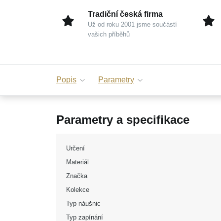
Tradiční česká firma
Už od roku 2001 jsme součástí
vašich příběhů
Popis
Parametry
Parametry a specifikace
Určení
Materiál
Značka
Kolekce
Typ náušnic
Typ zapínání