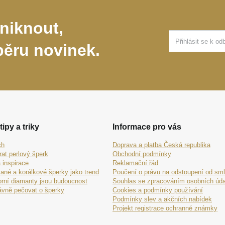
niknout,
běru novinek.
tipy a triky
Informace pro vás
ch
Doprava a platba Česká republika
rat perlový šperk
Obchodní podmínky
 inspirace
Reklamační řád
ané a korálkové šperky jako trend
Poučení o právu na odstoupení od sm
orní diamanty jsou budoucnost
Souhlas se zpracováním osobních úda
ávně pečovat o šperky
Cookies a podmínky používání
Podmínky slev a akčních nabídek
Projekt registrace ochranné známky