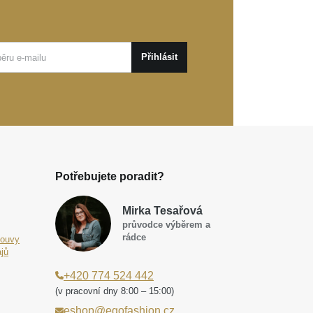
Přihlásit
Potřebujete poradit?
Mirka Tesařová
průvodce výběrem a
rádce
louvy
jů
+420 774 524 442
(v pracovní dny 8:00 – 15:00)
eshop@egofashion.cz