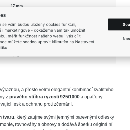
17 mm
9 mm
ies
Opál
Sou
m se vším budou uloženy cookies funkční,
ké i marketingové - dokážeme vám tak umožnit
Opál
bu, měřit funkčnost našeho webu i vás cílit
stříbrná, zelená
Nas
nce můžete snadno upravit kliknutím na Nastavení
Lesk, Rhodium
tiku
3,6 g
výraznou, a přesto velmi elegantní kombinací kvalitního
eny z
pravého stříbra ryzosti 925/1000
a opatřeny
rvající lesk a ochranu proti zčernání.
m tvaru
, který zaujme svými jemnými barevnými odlesky
rmonie, rovnováhy a obnovy a dodává šperku originální