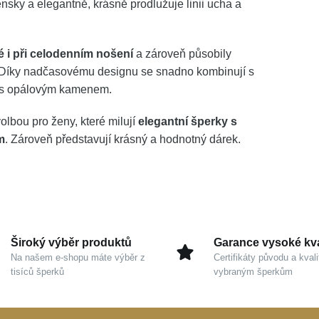
ensky a elegantně, krásně prodlužuje linii ucha a
 i při celodenním nošení
a zároveň působily
ch. Díky nadčasovému designu se snadno kombinují s
m s opálovým kamenem.
olbou pro ženy, které milují
elegantní šperky s
m
. Zároveň představují krásný a hodnotný dárek.
Široký výběr produktů
Garance vysoké kva
Na našem e-shopu máte výběr z
Certifikáty původu a kvali
tisíců šperků
vybraným šperkům