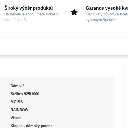
Široký výběr produktů
Garance vysoké kva
Na našem e-shopu máte výběr z
Certifikáty původu a kvali
tisíců šperků
vybraným šperkům
Dámské
Stříbro 925/1000
MOISS
RAINBOW
Visací
Klapka - dámský patent