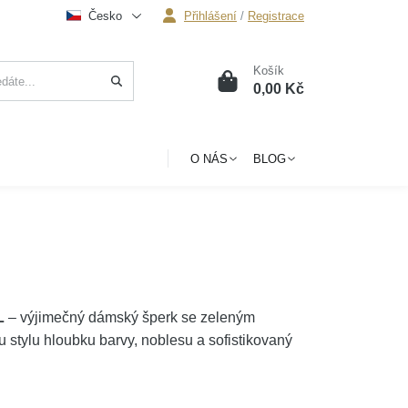
Česko
Přihlášení
/
Registrace
Košík
0
0,00 Kč
O NÁS
BLOG
L
– výjimečný dámský šperk se zeleným
 stylu hloubku barvy, noblesu a sofistikovaný