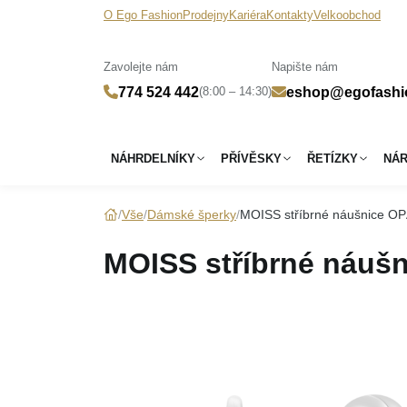
O Ego Fashion
Prodejny
Kariéra
Kontakty
Velkoobchod
Zavolejte nám
Napište nám
(8:00 – 14:30)
774 524 442
eshop@egofashi
NÁHRDELNÍKY
PŘÍVĚSKY
ŘETÍZKY
NÁ
Vše
Dámské šperky
MOISS stříbrné náušnice O
MOISS stříbrné náuš