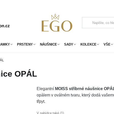
on.cz
RAMKY
PRSTENY
NÁUŠNICE
SADY
KOLEKCE
VŠE
PÁL
nice OPÁL
Elegantní
MOISS stříbrné náušnice OPÁ
opálem v oválném tvaru, který dodá vašemu
třpyt.
V nabídce také (1)