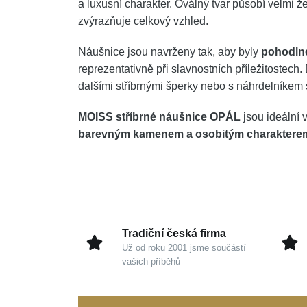
a luxusní charakter. Oválný tvar působí velmi ž
zvýrazňuje celkový vzhled.
Náušnice jsou navrženy tak, aby byly
pohodlné
reprezentativně při slavnostních příležitoste
dalšími stříbrnými šperky nebo s náhrdelníke
MOISS stříbrné náušnice OPÁL
jsou ideální v
barevným kamenem a osobitým charaktere
Tradiční česká firma
Už od roku 2001 jsme součástí
vašich příběhů