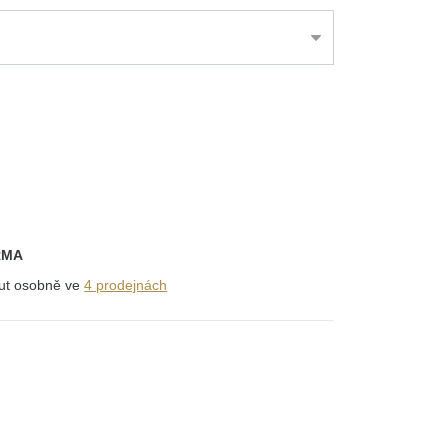
RMA
out osobně ve
4 prodejnách