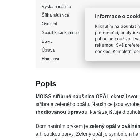
Výška náušnice
Šířka náušnice
Informace o cook
Osazení
Kliknutím na Souhlasí
preferenční, analytic
Specifikace kamene
pohodlné používání we
Barva
reklamou. Své prefere
Úprava
cookies. Kompletní poli
Hmotnost
Popis
MOISS stříbrné náušnice OPÁL
okouzlí svou 
stříbra a zeleného opálu. Náušnice jsou vyrob
rhodiovanou úpravou
, která zajišťuje dlouhot
Dominantním prvkem je
zelený opál v oválné
a hloubkou barvy. Zelený opál je symbolem ha