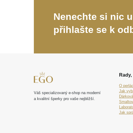
Nenechte si nic u
přihlašte se k od
Rady, 
O perlá
Jak vyb
Váš specializovaný e-shop na moderní
Dárková
a kvalitní šperky pro vaše nejbližší.
Smaltov
Laborat
Jak spr