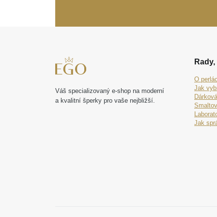
Rady, 
O perlá
Jak vyb
Váš specializovaný e-shop na moderní
Dárková
a kvalitní šperky pro vaše nejbližší.
Smaltov
Laborat
Jak spr