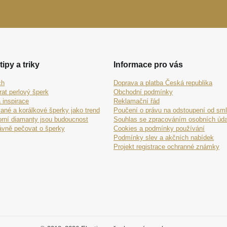
tipy a triky
Informace pro vás
ch
Doprava a platba Česká republika
rat perlový šperk
Obchodní podmínky
 inspirace
Reklamační řád
ané a korálkové šperky jako trend
Poučení o právu na odstoupení od sm
orní diamanty jsou budoucnost
Souhlas se zpracováním osobních úda
ávně pečovat o šperky
Cookies a podmínky používání
Podmínky slev a akčních nabídek
Projekt registrace ochranné známky