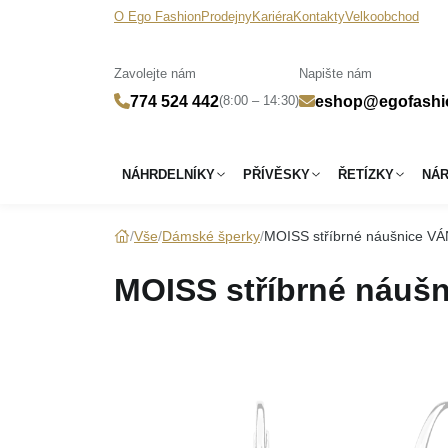
O Ego Fashion
Prodejny
Kariéra
Kontakty
Velkoobchod
Zavolejte nám
Napište nám
(8:00 – 14:30)
774 524 442
eshop@egofashi
NÁHRDELNÍKY
PŘÍVĚSKY
ŘETÍZKY
NÁ
Vše
Dámské šperky
MOISS stříbrné náušnice 
MOISS stříbrné náuš