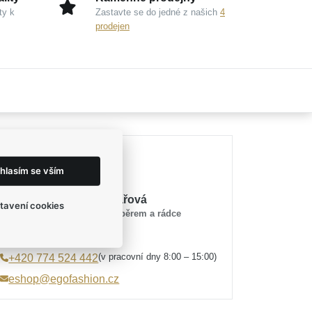
ty k
Zastavte se do jedné z našich
4
prodejen
Potřebujete poradit?
hlasím se vším
Mirka Tesařová
tavení cookies
průvodce výběrem a rádce
(v pracovní dny 8:00 – 15:00)
+420 774 524 442
eshop@egofashion.cz