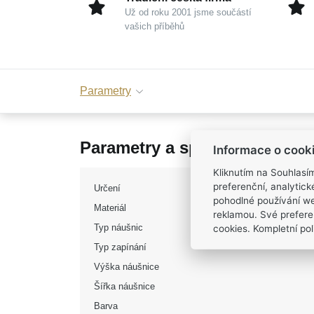
Už od roku 2001 jsme součástí
vašich příběhů
Parametry
Parametry a specifikace
Informace o cook
Kliknutím na Souhlasí
preferenční, analytic
Určení
pohodlné používání we
Materiál
reklamou. Své prefere
cookies. Kompletní poli
Typ náušnic
Typ zapínání
Výška náušnice
Šířka náušnice
Barva