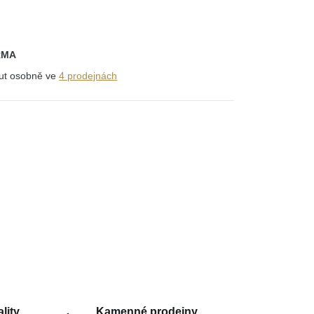
RMA
out osobně ve
4 prodejnách
lity
Kamenné prodejny