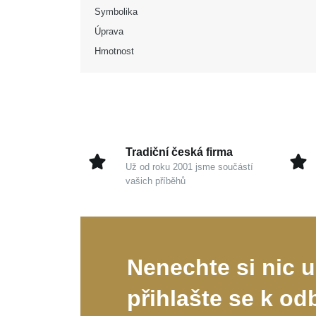
Symbolika
Úprava
Hmotnost
Tradiční česká firma
Už od roku 2001 jsme součástí
vašich příběhů
Nenechte si nic u
přihlašte se k od