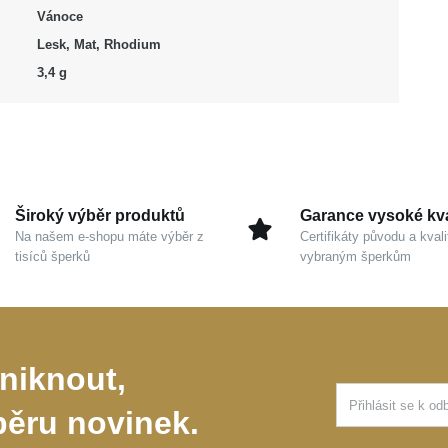
Vánoce
Lesk, Mat, Rhodium
3,4 g
Široký výběr produktů
Garance vysoké kva
Na našem e-shopu máte výběr z
Certifikáty původu a kvali
tisíců šperků
vybraným šperkům
niknout,
běru novinek.