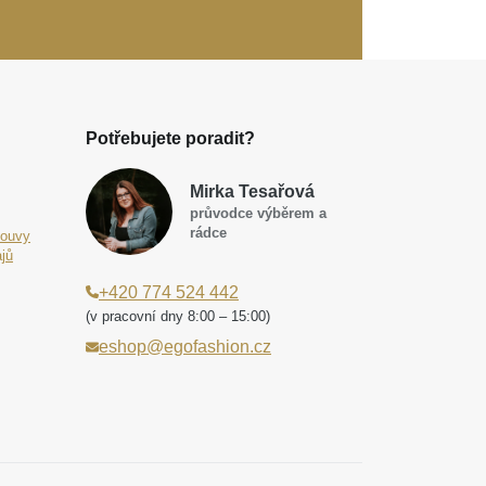
Potřebujete poradit?
Mirka Tesařová
průvodce výběrem a
rádce
louvy
jů
+420 774 524 442
(v pracovní dny 8:00 – 15:00)
eshop@egofashion.cz