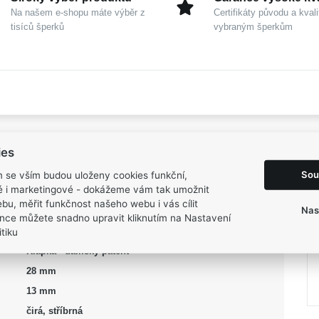
Na našem e-shopu máte výběr z
Certifikáty původu a kvali
tisíců šperků
vybraným šperkům
ies
Sou
m se vším budou uloženy cookies funkční,
ké i marketingové - dokážeme vám tak umožnit
Dámské
bu, měřit funkčnost našeho webu i vás cílit
Nas
Stříbro 925/1000
nce můžete snadno upravit kliknutím na Nastavení
tiku
Visací
Klapka - dámský patent
28 mm
13 mm
čirá, stříbrná