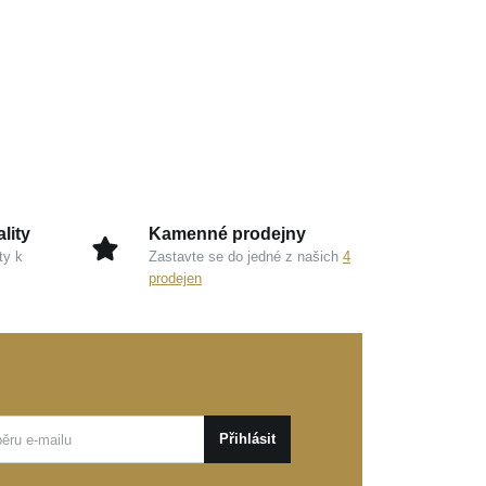
lity
Kamenné prodejny
ty k
Zastavte se do jedné z našich
4
prodejen
Přihlásit